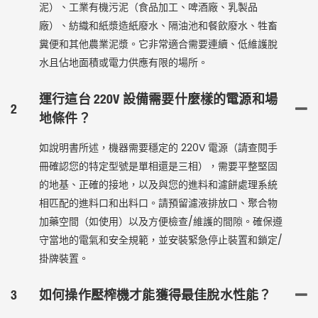
泥）、工業有機污泥（食品加工、啤酒廠、乳製品
廠）、紡織和紙漿造紙廢水、隔油池和餐飲廢水、牲畜
糞便和其他農業泥漿。它非常適合需要連續、低維護脫
水且佔地面積或電力供應有限的場所。
運行這台 220V 設備需要什麼樣的電源和場
2
地條件？
如說明書所述，機器需要穩定的 220V 電源（請查閱手
冊確認您的特定型號是單相還是三相），需要平整堅固
的地基、正確的接地，以及與您的進料和濾餅處理系統
相匹配的進料口和出料口。請預留濾液排放口、聚合物
加藥空間（如使用）以及方便檢查/維護的間隙。確保遵
守當地的電氣和安全規範，並安裝緊急停止裝置和鎖定/
掛牌裝置。
3
如何操作壓榨機才能獲得最佳脫水性能？