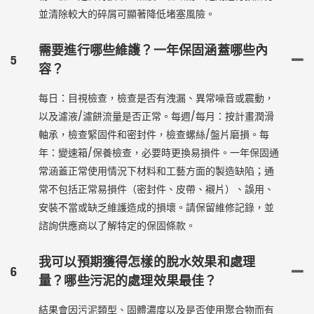
並清除較大的碎屑可顯著降低堵塞風險。
需要進行哪些維護？一年保固涵蓋哪些內
5
容？
每日：目視檢查，檢查是否有洩漏、異常噪音或震動，
以及濾液/濾餅流量是否正常。每週/每月：按計畫潤滑
軸承，檢查緊固件和密封件，檢查螺絲/盤片磨損。每
年：變速箱/保養檢查，必要時更換易損件。一年保固通
常涵蓋正常使用情況下材料和工藝方面的製造缺陷；通
常不包括正常易損件（密封件、皮帶、襯片）、誤用、
安裝不當或缺乏維護造成的損壞。請保留維修記錄，並
諮詢供應商以了解特定的保固條款。
我可以預期獲得怎樣的脫水效果和處理
6
量？哪些污泥的處理效果最佳？
結果會因污泥類型、固體濃度以及是否使用聚合物而有