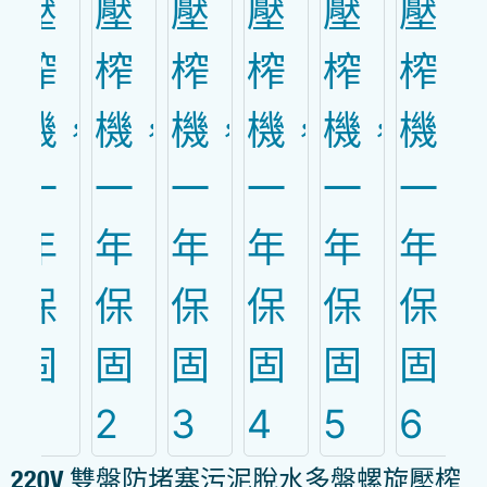
220V 雙盤防堵塞污泥脫水多盤螺旋壓榨