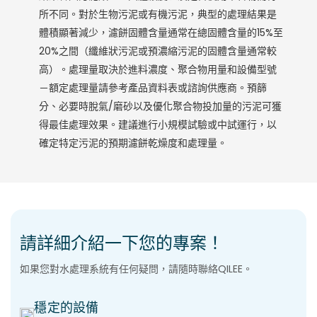
所不同。對於生物污泥或有機污泥，典型的處理結果是
體積顯著減少，濾餅固體含量通常在總固體含量的15%至
20%之間（纖維狀污泥或預濃縮污泥的固體含量通常較
高）。處理量取決於進料濃度、聚合物用量和設備型號
－額定處理量請參考產品資料表或諮詢供應商。預篩
分、必要時脫氣/磨砂以及優化聚合物投加量的污泥可獲
得最佳處理效果。建議進行小規模試驗或中試運行，以
確定特定污泥的預期濾餅乾燥度和處理量。
請詳細介紹一下您的專案！
如果您對水處理系統有任何疑問，請隨時聯絡QILEE。
穩定的設備