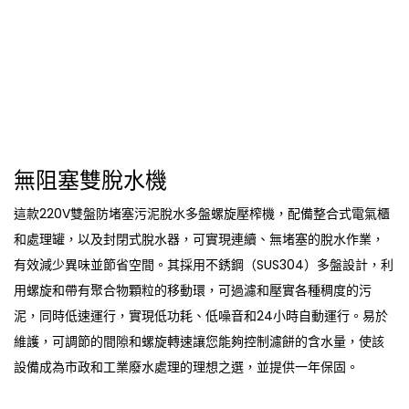
無阻塞雙脫水機
這款220V雙盤防堵塞污泥脫水多盤螺旋壓榨機，配備整合式電氣櫃
和處理罐，以及封閉式脫水器，可實現連續、無堵塞的脫水作業，
有效減少異味並節省空間。其採用不銹鋼（SUS304）多盤設計，利
用螺旋和帶有聚合物顆粒的移動環，可過濾和壓實各種稠度的污
泥，同時低速運行，實現低功耗、低噪音和24小時自動運行。易於
維護，可調節的間隙和螺旋轉速讓您能夠控制濾餅的含水量，使該
設備成為市政和工業廢水處理的理想之選，並提供一年保固。