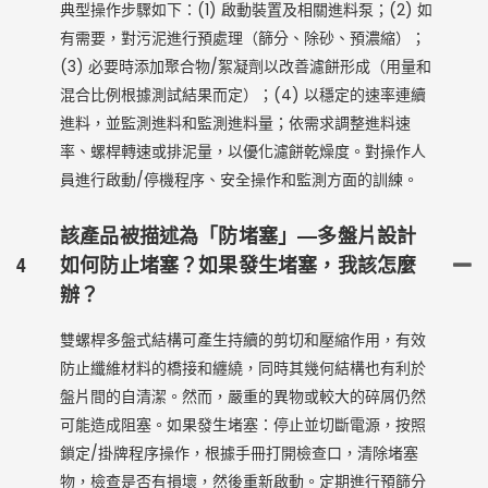
典型操作步驟如下：(1) 啟動裝置及相關進料泵；(2) 如
有需要，對污泥進行預處理（篩分、除砂、預濃縮）；
(3) 必要時添加聚合物/絮凝劑以改善濾餅形成（用量和
混合比例根據測試結果而定）；(4) 以穩定的速率連續
進料，並監測進料和監測進料量；依需求調整進料速
率、螺桿轉速或排泥量，以優化濾餅乾燥度。對操作人
員進行啟動/停機程序、安全操作和監測方面的訓練。
該產品被描述為「防堵塞」—多盤片設計
4
如何防止堵塞？如果發生堵塞，我該怎麼
辦？
雙螺桿多盤式結構可產生持續的剪切和壓縮作用，有效
防止纖維材料的橋接和纏繞，同時其幾何結構也有利於
盤片間的自清潔。然而，嚴重的異物或較大的碎屑仍然
可能造成阻塞。如果發生堵塞：停止並切斷電源，按照
鎖定/掛牌程序操作，根據手冊打開檢查口，清除堵塞
物，檢查是否有損壞，然後重新啟動。定期進行預篩分