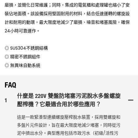
磨損，並簡化日常維護；同時，集成的電氣櫃和處理罐也縮小了安
裝佔地面積。該設備採用堅固耐用的材料，結合低速運轉的螺旋設
計和耐用的動環，最大限度地減少了磨損、噪音和堵塞風險，確保
24小時可靠運作。
◎ SUS304不銹鋼結構
◎ 精密不銹鋼組件
◎ 無異味自動系統
FAQ
什麼是 220V 雙盤防堵塞污泥脫水多盤螺旋
1
壓榨機？它最適合用於哪些應用？
這是一款緊湊型連續螺旋壓榨脫水裝置，採用雙螺旋和
多盤片元件設計，旨在最大限度地減少堵塞，同時從污
泥中擠出水分。典型應用包括市政污水（初級/活性污