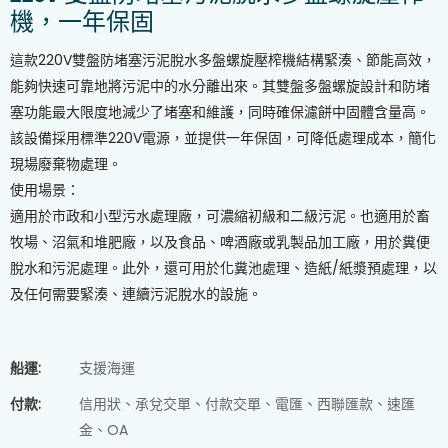
機，一年保固
這款220V雙盤防堵塞污泥脫水多盤螺旋壓榨機結構緊湊、節能高效，
能夠快速可靠地將污泥中的水分離出來。其雙盤多盤螺旋設計和防堵
塞功能最大限度地減少了堵塞和維護，同時確保濾餅中固體含量高。
該設備採用標準220V電源，並提供一年保固，可降低處理成本，簡化
現場廢棄物處理。
使用場景：
適用於市政和小型污水處理廠，可濃縮初級和二級污泥。也適用於畜
牧場、沼氣和堆肥廠，以及食品、啤酒廠或乳製品加工廠，用於糞便
脫水和污泥處理。此外，還可用於化糞池處理、造紙/紙漿預處理，以
及任何需要緊湊、連續污泥脫水的設施。
船運:
支援海運
付款:
信用狀、承兌交單、付款交單、電匯、西聯匯款、速匯
金、OA