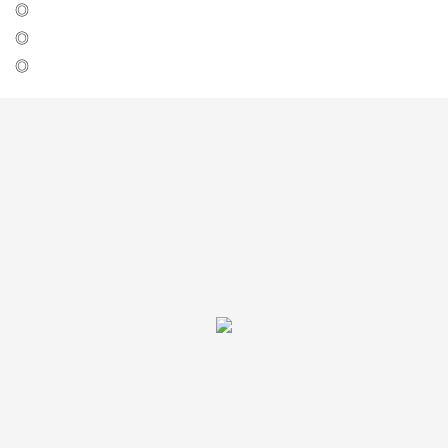
◎
◎
◎