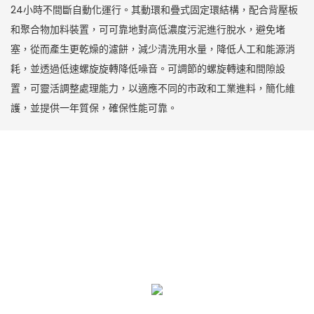
24小時不間斷自動化運行。其動環和疊式固定環結構，配合背壓板
和聚合物加料裝置，可可靠地對高低濃度污泥進行脫水，避免堵
塞，從而產生更乾燥的濾餅，減少清洗用水量，降低人工和能源消
耗，並透過低速螺旋旋轉降低噪音。可調節的螺旋轉速和間隙設
置，可靈活調整處理能力，以適應不同的市政和工業進料，簡化維
護，並提供一年質保，確保性能可靠。