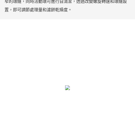
窄的環縫，同時活動環可進行自清潔，透過改變螺旋轉速和環縫設
置，即可調節處理量和濾餅乾燥度。