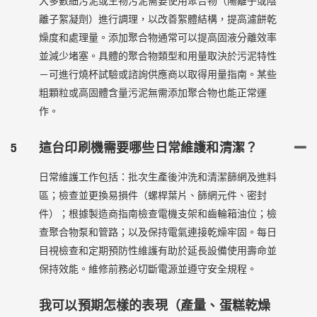
大多數細污泥或生物污泥需要使用聚合物（陽離子或陰
離子絮凝劑）進行調理，以改善絮體結構，提高濾餅乾
燥度和處理量。添加聚合物通常可以提高固液分離效率
並減少堵塞。具體的聚合物類型和用量取決於污泥特性
－可進行燒杯試驗或諮詢供應商以取得用量指南。某些
粗顆粒或高固體含量污泥無需添加聚合物也能正常運
作。
5
這台印刷機需要哪些日常維護和清潔？
日常維護工作包括：批次生產後沖洗和清潔篩網及進料
區；檢查並更換易損件（螺桿葉片、篩網元件、密封
件）；根據製造商指南檢查電機支架和齒輪箱油位；檢
查聚合物泵和管路；以及保持電氣連接乾燥牢固。每日
目視檢查和定期預防性維護有助於延長設備使用壽命並
保持效能。維修前務必切斷電源並遵守安全規程。
我可以預期怎樣的表現（產量、蛋糕乾燥