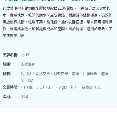
這款緊湊型不銹鋼螺旋壓榨機配備220V電機，可連續分離污泥中的
水，實現快速、乾淨的脫水。主要賣點：耐腐蝕不鏽鋼機身，高效能
螺旋壓榨技術，乾燥率高，能耗低，操作安靜便捷，單人即可輕鬆操
作，維護成本低。節省處理成本和空間，易於清潔，適用於市政、工
業或農業用途。
品牌名稱:
QILEE
船運:
支援海運
付款:
信用狀、承兌交單、付款交單、電匯、西聯匯款、速匯
金、OA
交貨時間:
1-1（組）：30（天），&gt;1（組）：待協商（天）
產地:
中國