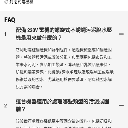
◎ 封閉式電機櫃
FAQ
配備 220V 電機的螺旋式不銹鋼污泥脫水壓
1
機是用來做什麼的？
它利用螺旋輸送機和篩網組件，透過機械壓縮和輸送固
體，將液體與污泥或漿液分離。典型應用包括市政和工
業廢水污泥、食品加工殘渣、啤酒廠和乳製品廠廢料、
紡織和製革污泥、化糞池/污水處理以及現場施工或場地
修復漿液的脫水，尤其適用於需要緊湊、耐腐蝕脫水解
決方案的場合。
這台機器適用於處理哪些類型的污泥或固
2
體？
該設備可處理各種低至中等固含量的漿料，包括初級和