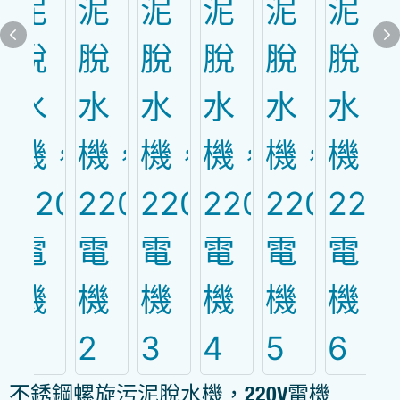
不銹鋼螺旋污泥脫水機，220V電機