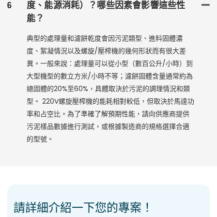
6
度、能源消耗）？哪些因素會影響這些性
能？
典型的處理量和濾餅乾度會因污泥類型、進料固體濃
度、絮凝情況以及螺旋/壓榨機的幾何形狀而有​​很大差
異。一般來說：處理量可以從小型（數百公升/小時）到
大型機型的數立方米/小時不等；濾餅固體含量通常約為
總固體的20%至60%，具體取決於污泥的調理情況和類
型。 220V螺旋壓榨機的能耗相對較低，但取決於馬達功
率和占空比。為了準確了解預期性能，請向供應商提供
污泥樣品數據進行測試，或根據製造商的規格選擇合適
的型號。
請詳細介紹一下您的專案！