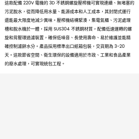
這款配備 220V 電機的 3D 不銹鋼螺旋壓榨機可實現連續、無堵塞的
污泥脫水，從而降低用水量、能源成本和人工成本，其封閉式運行
還能最大限度地減少異味。壓榨機結構緊湊，集電氣櫃、污泥處理
槽和脫水機於一體，採用 SUS304 不銹鋼材質，配備低速運轉的螺
旋和背壓環過濾裝置，確保低噪音、長使用壽命、易於維護並能精
確控制濾餅水分。產品採用標準出口紙箱包裝，交貨期為 3-20
天。這款節省空間、衛生環保的設備適用於市政、工業和食品產業
的廢水處理，可實現統包工程。