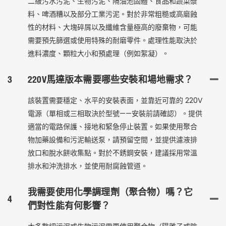
二級污水污泥、生物污泥、隔油池固體、食品和蔬菜漿
料、啤酒糟以及部分工業污泥。對於非常粗糙或高磨蝕
性的材料、大塊碎屑以及纖維含量極高的廢棄物，可能
需要預先篩選或使用特殊的耐磨零件。處理性能取決於
進料濃度、顆粒大小和預處理（例如絮凝）。
3
220V馬達版本需要哪些安裝和場地需求？
該裝置需要穩定、水平的安裝表面，並靠近可靠的 220V
電源（單相或三相取決於型號——安裝前請確認）。提供
適當的電路保護、接地和緊急停止裝置。如果使用聚合
物加藥設備和污泥輸送泵，請預留空間，並提供濾液排
放口和脫水餅收集點。對於不銹鋼安裝，建議採用常溫
排水和沖洗排水，並使用耐腐蝕管道。
我需要使用化學調理劑（聚合物）嗎？它
4
們對性能有何影響？