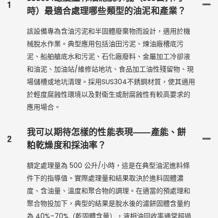
1
時）最適合處理哪些類型的油泥和產業？
該設備專為含油污泥和半固體廢棄物而設計，適用於機
械脫水作業。典型應用包括油田污泥、煉油廠槽底污
泥、船舶艙底水和污泥、石化廠廢料、金屬加工冷卻液
和油泥、加油站/維修站地坑、食品加工油性殘留物、現
場儲槽或地坑清理。採用SUS304不銹鋼材質，使其適用
於輕度腐蝕性環境以及對衛生或耐腐蝕性有較高要求的
應用場合。
我可以期待怎樣的性能表現——產能、餅
2
粕乾燥度和採油率？
額定處理量為 500 公升/小時，這是在典型油泥進料條
件下的指導值。實際處理量和結果取決於進料固體濃
度、含油量、溫度和聚合物的調理。在適當的預處理和
聚合物投加下，典型的結果是脫水後的濾餅固體含量約
為 40%–70%（乾固體含量），液相油回收率通常超過