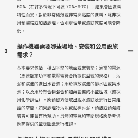
60%（在許多情況下可達 70%–90%）；結果會因進料
特性而異。對於非常稀薄或非常高黏度的進料，除非採
用預濃縮或加熱處理，否則處理量或濾餅乾度可能會降
低。
操作機器需要哪些場地、安裝和公用設施
3
需求？
基本要求包括：穩固平整的地面或安裝墊；適當的電源
（馬達額定功率和電壓需符合所提供型號的規格）；污
泥和濾液的進出水管道；用於排放濾液的排水區或集水
池；以及用於聚合物混合和加藥設備的小型區域（如採
用化學調理）。應預留方便取出脫水濾餅及進行日常維
護的空間。如果處理冷污泥或黏稠污泥，預熱或預濃縮
裝置可能會有所幫助。具體的電氣和空間規格應參考供
應商提供的型號圖紙進行確認。