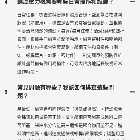
4
螺旋壓力機需要哪些日常操作和維護？
日常任務：檢查進料管線和濾液管線，監測聚合物進料
狀況（如使用），檢查是否有異常噪音或振動，並根據
需要清除積聚的濾餅。每週/每月任務：清潔篩網和螺桿
表面，根據手冊檢查並潤滑軸承，檢查密封件和驅動部
件。耗材包括聚合物絮凝劑、篩網元件和易損件（例
如，螺桿葉片、軸承、密封件）。制定簡單的預防性維
護計畫並備有備用易損件，可最大限度地延長設備正常
運作時間。
常見問題有哪些？我該如何排查這些問
5
題？
產量低－檢查進料固體濃度（過低或過高），確認聚合
物種類和用量是否正確，檢查篩網是否堵塞或進料口是
否阻塞。餅粕水分含量高－通常是聚合物用量不足、進
料油性過高、進料速度過快或螺桿/篩網磨損；調整用量