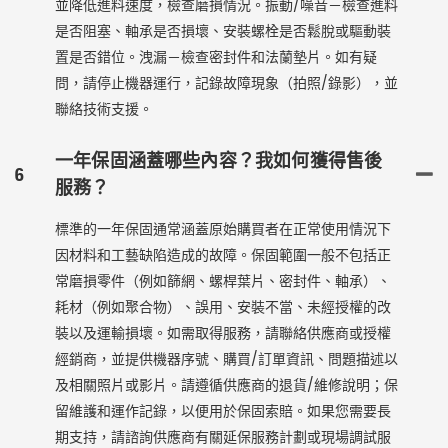
並降低進料速度，檢查磨損情況。振動/噪音－檢查進料
是否阻塞、軸承是否損壞、安裝螺栓是否鬆脫或驅動裝
置是否錯位。洩漏－檢查密封件和法蘭墊片。如有疑
問，請停止機器運行，記錄故障現象（拍照/錄影），並
聯絡技術支援。
一年保固涵蓋哪些內容？我如何獲得售後
6
服務？
標準的一年保固通常涵蓋原始購買者在正常使用情況下
因材料和工藝缺陷造成的故障。保固範圍一般不包括正
常磨損零件（例如篩網、螺桿葉片、密封件、軸承）、
耗材（例如聚合物）、誤用、安裝不當、未經授權的改
裝以及運輸損壞。如需取得服務，請聯絡供應商或授權
經銷商，並提供機器序號、購買/訂單資訊、問題描述以
及相關照片或影片。請遵循供應商的退貨/維修說明；保
留維護和運作記錄，以便用於保固索賠。如果您需要長
期支持，請諮詢供應商有關延保服務計劃或現場調試服