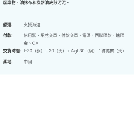
廢棄物、油抹布和機器油底殼污泥。
船運:
支援海運
付款:
信用狀、承兌交單、付款交單、電匯、西聯匯款、速匯
金、OA
交貨時間:
1-30（組）：30（天），&gt;30（組）：待協商（天）
產地:
中國