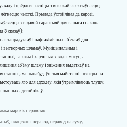
у, ваду і цвёрдыя часціцы з высокай эфектыўнасцю,
 лёгкасцю чысткі. Прылада ўстойлівая да карозіі,
стаўляецца з гадавой гарантыяй для вашага спакою.
я 3 сказаў):
 нафтапрадуктаў і нафтахімічных аб'ектаў для
 і вытворчых шламаў. Муніцыпальныя і
танцыі, гаражы і харчовыя заводы могуць
яншэння аб'ёму шламу і зніжэння выдаткаў на
я станцыі, машынабудаўнічыя майстэрні і цэнтры па
стоўваць яго для адходаў, якія ўтрымліваюць тлушч,
машынных адстойнікаў.
мка марскіх перавозак
тыў, плацежны перавод, перавод на суму,