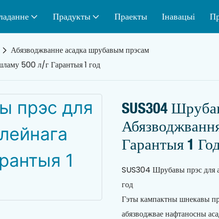
ладанне
Прадукты
Праекты
Інавацыі
Пр
Абязводжванне асадка шрубавым прэсам
ламу 500 л/г Гарантыя 1 год
SUS304 Шруба
Абязводжвання
Гарантыя 1 Го
SUS304 Шрубавы прэс для а
год
Гэты кампактны шнекавы пр
абязводжвае нафтаносны аса