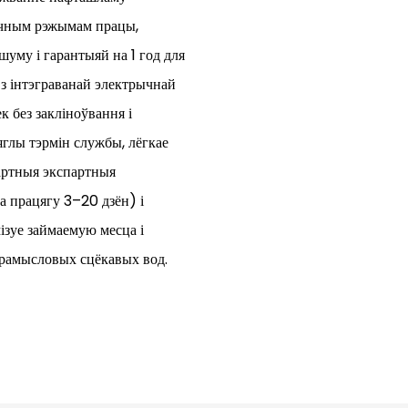
ычным рэжымам працы,
уму і гарантыяй на 1 год для
з інтэграванай электрычнай
к без закліноўвання і
глы тэрмін службы, лёгкае
дартныя экспартныя
а працягу 3–20 дзён) і
ізуе займаемую месца і
прамысловых сцёкавых вод.