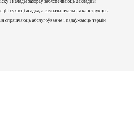
іску і налады зазораў забяспечваюць дакладны
ці і сухасці асадка, а самаачышчальная канструкцыя
ыя спрашчаюць абслугоўванне і падаўжаюць тэрмін