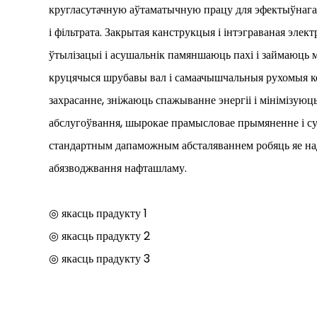
кругласутачную аўтаматычную працу для эфектыўнага
і фільтрата. Закрытая канструкцыя і інтэграваная элек
ўтылізацыі і асушальнік памяншаюць пахі і займаюць м
круцячыся шрубавы вал і самаачышчальныя рухомыя 
захрасанне, зніжаюць спажыванне энергіі і мінімізуюц
абслугоўвання, шырокае прамысловае прымяненне і с
стандартным дапаможным абсталяваннем робяць яе н
абязводжвання нафташламу.
◎ якасць прадукту 1
◎ якасць прадукту 2
◎ якасць прадукту 3