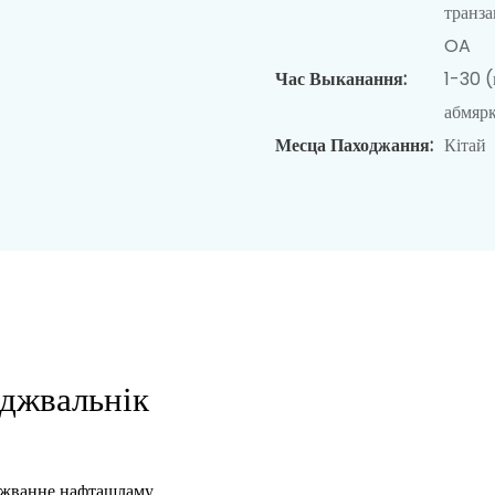
транз
OA
Час Выканання:
1-30 (
абмярк
Месца Паходжання:
Кітай
джвальнік
джванне нафташламу