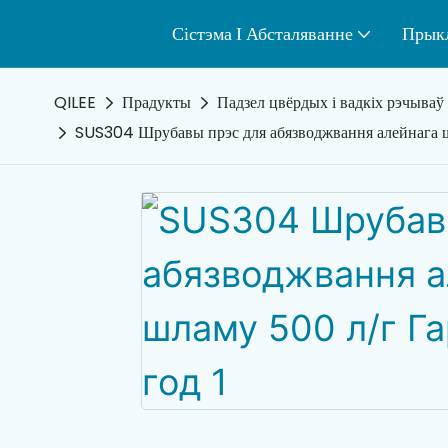
Сістэма І Абсталяванне
Прык
QILEE
Прадукты
Падзел цвёрдых і вадкіх рэчываў
SUS304 Шрубавы прэс для абязводжвання алейнага ш