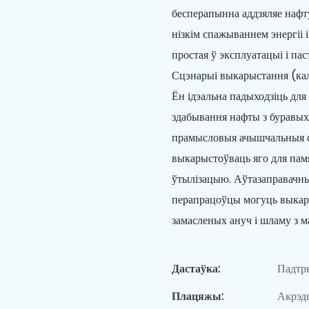
бесперапынна аддзяляе нафт
нізкім спажываннем энергіі і
простая ў эксплуатацыі і па
Сцэнарыі выкарыстання (кал
Ён ідэальна падыходзіць для
здабывання нафты з буравых
прамысловыя ачышчальныя с
выкарыстоўваць яго для пам
ўтылізацыю. Аўтазаправачны
перапрацоўцы могуць выкары
замасленых ануч і шламу з 
Дастаўка:
Падтры
Плацяжы:
Акрэды