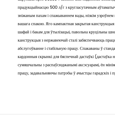
прадукцыйнасцю 500 л/г з кругласутачным аўтамат
зніжаным пахам і спажываннем вады, нізкім узроўнем ш
вашага спакою. Яго кампактная закрытая канструкцыя 
шафай і бакам для ўтылізацыі, павольна круцільны шне
канструкцыя з нержавеючай сталі забяспечваюць праця
абслугоўванне і стабільную працу. Спакаваны ў стан
кардонныя скрынкі для бяспечнай дастаўкі (дастаўка н
сумяшчальны з распаўсюджанымі аксэсуарамі, ён мінім
працу, задавальняючы патрэбы ў ачыстцы гарадскіх і 