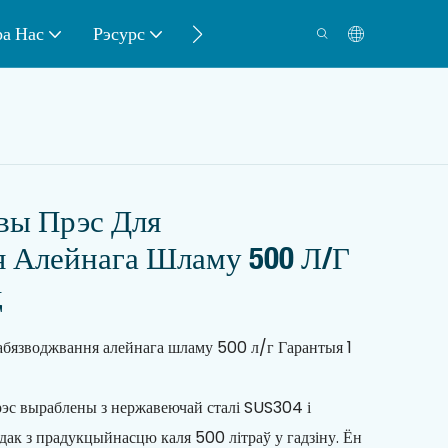
а Нас
Рэсурс
Кантакт
вы Прэс Для
 Алейнага Шламу 500 Л/г
д
бязводжвання алейнага шламу 500 л/г Гарантыя 1
эс выраблены з нержавеючай сталі SUS304 і
дак з прадукцыйнасцю каля 500 літраў у гадзіну. Ён