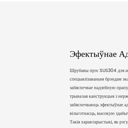
Эфектыўнае Ад
Шрубавы прэс SUS304 для а
спецыялізаваным брэндам эка
забяспечвае надзейную прапу
трывалая канструкцыя з нерж
забяспечваюць эфектыўнае а
вільготнасць, высокую здабыч
Такія характарыстыкі, як рэ