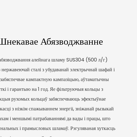
 Шнекавае Абязводжванне
абязводжвання алейнага шламу SUS304 (500 л/г)
нержавеючай сталі з убудаванай электрычнай шафай і
 забяспечвае кампактную кампазіцыю, аўтаматычны
кі і гарантыю на 1 год. Яе фільтруючыя кольцы з
укцыя рухомых кольцаў забяспечваюць эфектыўнае
касці з нізкім спажываннем энергіі, зніжанай рызыкай
ахам і меншымі патрабаваннямі да вады і працы, што
унальных і прамысловых шламаў. Рэгуляваная хуткасць