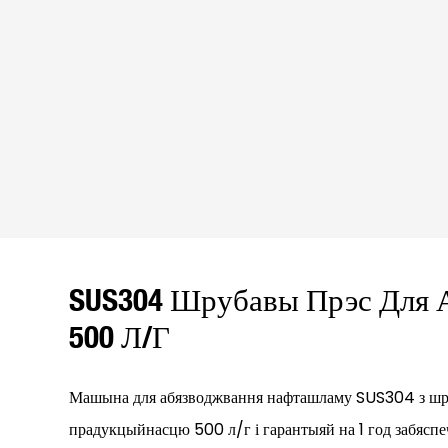
SUS304 Шрубавы Прэс Для 
500 Л/г
Машына для абязводжвання нафташламу SUS304 з шр
прадукцыйнасцю 500 л/г і гарантыяй на 1 год забясп