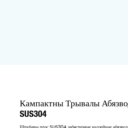
Кампактны Трывалы Абязво
SUS304
Шрубавы прэс SUS304 забяспечвае надзейнае абязво