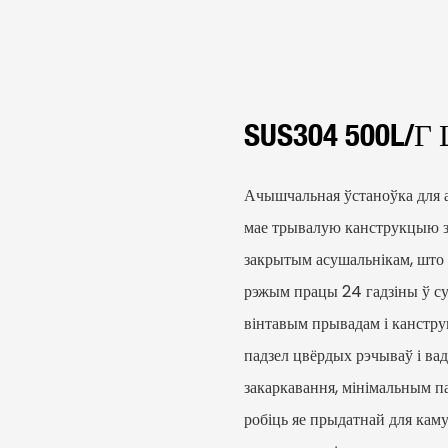
SUS304 500L/г
Ачышчальная ўстаноўка для 
мае трывалую канструкцыю з 
закрытым асушальнікам, што
рэжым працы 24 гадзіны ў сут
вінтавым прывадам і канстр
падзел цвёрдых рэчываў і вад
закаркавання, мінімальным п
робіць яе прыдатнай для кам