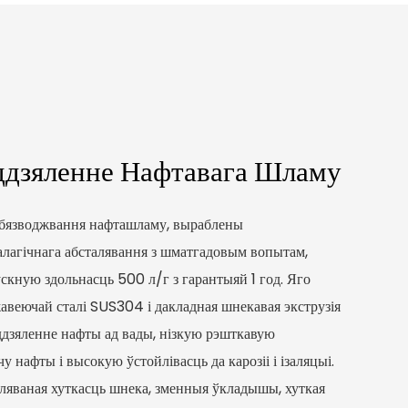
дзяленне Нафтавага Шламу
бязводжвання нафташламу, выраблены
лагічнага абсталявання з шматгадовым вопытам,
скную здольнасць 500 л/г з гарантыяй 1 год. Яго
авеючай сталі SUS304 і дакладная шнекавая экструзія
ддзяленне нафты ад вады, нізкую рэшткавую
у нафты і высокую ўстойлівасць да карозіі і ізаляцыі.
гуляваная хуткасць шнека, зменныя ўкладышы, хуткая