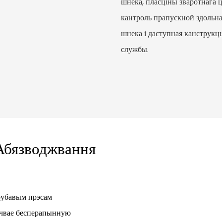
шнека, пласціны зваротнага ц
кантроль прапускной здольнас
шнека і даступная канструкц
службы.
Абязводжвання
убавым прэсам
ечвае бесперапынную