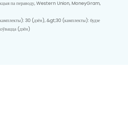
акцыя па пераводу, Western Union, MoneyGram,
камплекты): 30 (дзён), &gt;30 (камплекты): будзе
оўвацца (дзён)