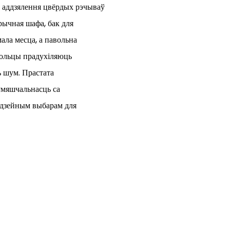
 аддзялення цвёрдых рэчываў
трычная шафа, бак для
ала месца, а павольна
кольцы прадухіляюць
ь шум. Прастата
умяшчальнасць са
адзейным выбарам для