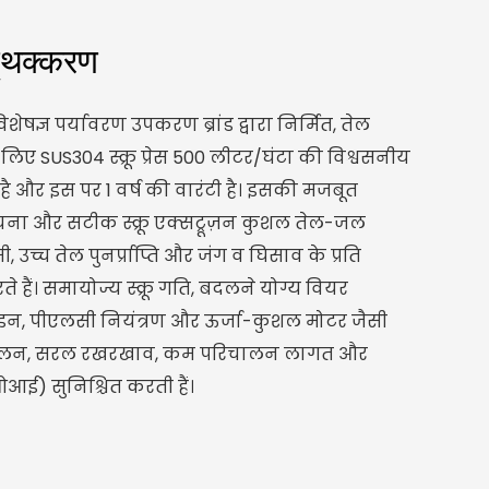
पृथक्करण
षज्ञ पर्यावरण उपकरण ब्रांड द्वारा निर्मित, तेल
िए SUS304 स्क्रू प्रेस 500 लीटर/घंटा की विश्वसनीय
 है और इस पर 1 वर्ष की वारंटी है। इसकी मजबूत
चना और सटीक स्क्रू एक्सट्रूज़न कुशल तेल-जल
च्च तेल पुनर्प्राप्ति और जंग व घिसाव के प्रति
े हैं। समायोज्य स्क्रू गति, बदलने योग्य वियर
इन, पीएलसी नियंत्रण और ऊर्जा-कुशल मोटर जैसी
 संचालन, सरल रखरखाव, कम परिचालन लागत और
ई) सुनिश्चित करती हैं।