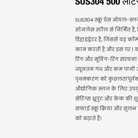
SUS304 500 लीटर/घ
SUS304 स्क्रू प्रेस ऑयल-स
स्टेनलेस स्टील से निर्मित ह
डिहाइड्रेटर है, जिससे यह कॉम
काम करती है और इस पर 1 वर्
रिंग और मूविंग-रिंग संरच
न्यूनतम गंध और कम पानी
पृथक्करण को कुशलतापूर्वक
औद्योगिक स्लज के लिए उपयुक्त
सेटिंग्स थ्रूपुट और केक की 
सफाई स्क्रू क्रिया और सु
को बढ़ाते हैं।