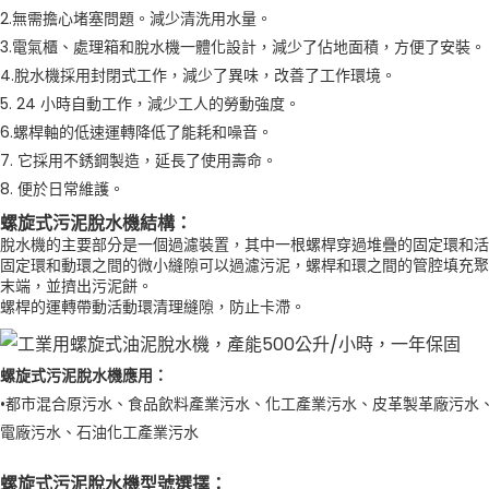
2.無需擔心堵塞問題。減少清洗用水量。
3.電氣櫃、處理箱和脫水機一體化設計，減少了佔地面積，方便了安裝。
4.脫水機採用封閉式工作，減少了異味，改善了工作環境。
5. 24 小時自動工作，減少工人的勞動強度。
6.螺桿軸的低速運轉降低了能耗和噪音。
7. 它採用不銹鋼製造，延長了使用壽命。
8. 便於日常維護。
螺旋式污泥脫水機結構：
脫水機的主要部分是一個過濾裝置，其中一根螺桿穿過堆疊的固定環和活
固定環和動環之間的微小縫隙可以過濾污泥，螺桿和環之間的管腔填充聚
末端，並擠出污泥餅。
螺桿的運轉帶動活動環清理縫隙，防止卡滯。
螺旋式污泥脫水機應用：
•都市混合原污水、食品飲料產業污水、化工產業污水、皮革製革廠污水
電廠污水、石油化工產業污水
螺旋式污泥脫水機型號選擇：