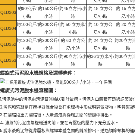
小時
小時
時
尺/小時
尺/小時
約90公斤/
約150公斤/
約45立方米/小
約 18 立方公
約 15 立
QLD303
小時
小時
時
尺/小時
尺/小時
約100公斤/
約200公斤/
約 50 立方米/
約 10 立方公
約 20 立
QLD304
小時
小時
小時
尺/小時
尺/小時
約120公斤/
約200公斤/
約 60 立方公
約 24 立方公
約20立方米
QLD352
小時
小時
尺/小時
尺/小時
時
約180公斤/
約300公斤/
約90立方米/小
約36立方米/小
約30立方米
QLD353
小時
小時
時
時
時
螺旋式污泥脫水機規格及運轉條件：
螺旋式污泥脫水機流程圖：
1.污泥池中的污泥由污泥幫浦輸送到計量槽。污泥入口體積可透過調節液
2.污泥和絮凝劑在攪拌器混合後會在處理槽中形成明礬絮凝物，明礬絮凝
3.在濃縮段重力濃縮後，大量濾液將從環之間的縫隙中排出。
4. 濃縮的污泥由螺旋輸送向前，並在背壓板的壓力下充分脫水。
5.脫水後的泥餅從背壓板與螺桿本體之間的縫隙排出。透過調節螺桿的