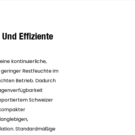
 Und Effiziente
ne kontinuierliche,
geringer Restfeuchte im
achten Betrieb. Dadurch
agenverfügbarkeit
importiertem Schweizer
 kompakter
langlebigen,
llation. Standardmäßige