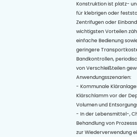
Konstruktion ist platz- 
für klebrigen oder fests
Zentrifugen oder Einband
wichtigsten Vorteilen zäh
einfache Bedienung sowi
geringere Transportkoste
Bandkontrollen, periodis
von Verschleißteilen gewä
Anwendungsszenarien:
- Kommunale Kläranlagen
Klärschlamm vor der De
Volumen und Entsorgungs
- In der Lebensmittel-, C
Behandlung von Prozess
zur Wiederverwendung ei