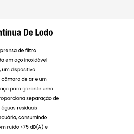
ntínua De Lodo
rensa de filtro
da em aço inoxidável
 um dispositivo
a câmara de ar e um
nça para garantir uma
proporciona separação de
 águas residuais
pecuária, consumindo
m ruído ≤75 dB(A) e