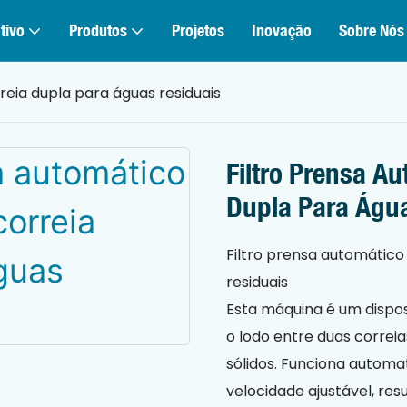
tivo
Produtos
Projetos
Inovação
Sobre Nós
reia dupla para águas residuais
Filtro Prensa A
Dupla Para Águ
Filtro prensa automático
residuais
Esta máquina é um dispo
o lodo entre duas correia
sólidos. Funciona autom
velocidade ajustável, re