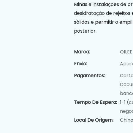
Minas e instalações de p
desidratação de rejeitos
sólidos e permitir o em
posterior.
Marca:
QILEE
Envio:
Apoio
Pagamentos:
Carta
Docu
bancá
Tempo De Espera:
1-1 (c
negoc
Local De Origem:
Chin