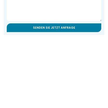
SENDEN SIE JETZT ANFRAGE
Verwandte Produkte
Containerised Dam
Nährstoffdosiersystem Für
Treatment System
Hydrokultur Und
Gewächshaus-Fertigation