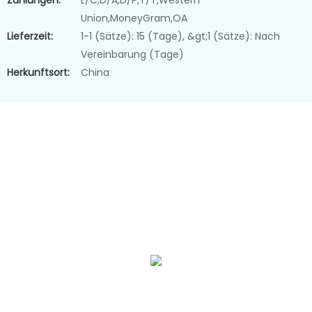
Zahlungen:
L/C,D/A,D/P,T/T,Western
Union,MoneyGram,OA
Lieferzeit:
1-1 (Sätze): 15 (Tage), &gt;1 (Sätze): Nach
Vereinbarung (Tage)
Herkunftsort:
China