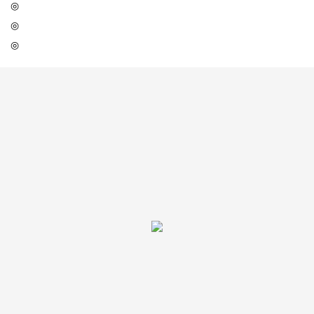
◎
◎
◎