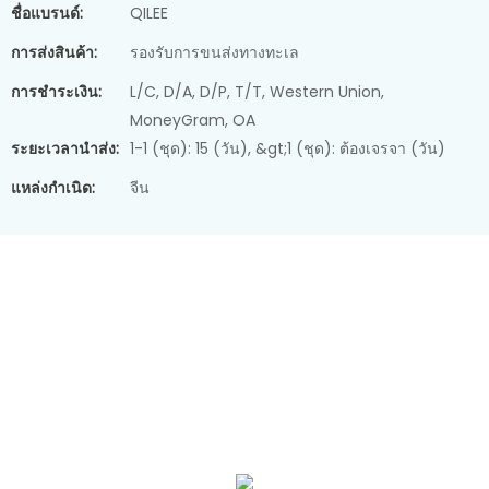
ชื่อแบรนด์:
QILEE
การส่งสินค้า:
รองรับการขนส่งทางทะเล
การชำระเงิน:
L/C, D/A, D/P, T/T, Western Union,
MoneyGram, OA
ระยะเวลานำส่ง:
1-1 (ชุด): 15 (วัน), &gt;1 (ชุด): ต้องเจรจา (วัน)
แหล่งกำเนิด:
จีน