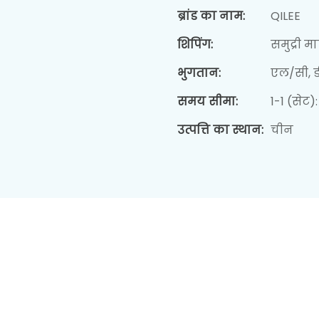
ब्रांड का नाम:
QILEE
शिपिंग:
समुद्री 
भुगतान:
एल/सी, डी
समय सीमा:
1-1 (सेट)
उत्पत्ति का स्थान:
चीन