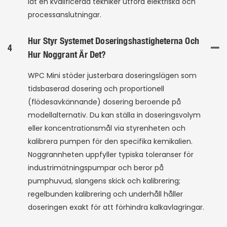
låt en kvalificerad tekniker utföra elektriska och
processanslutningar.
Hur Styr Systemet Doseringshastigheterna Och
4
Hur Noggrant Är Det?
WPC Mini stöder justerbara doseringslägen som
tidsbaserad dosering och proportionell
(flödesavkännande) dosering beroende på
modellalternativ. Du kan ställa in doseringsvolym
eller koncentrationsmål via styrenheten och
kalibrera pumpen för den specifika kemikalien.
Noggrannheten uppfyller typiska toleranser för
industrimätningspumpar och beror på
pumphuvud, slangens skick och kalibrering;
regelbunden kalibrering och underhåll håller
doseringen exakt för att förhindra kalkavlagringar.