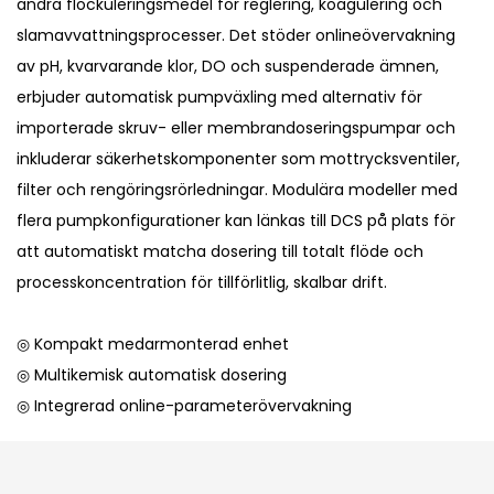
andra flockuleringsmedel för reglering, koagulering och
slamavvattningsprocesser. Det stöder onlineövervakning
av pH, kvarvarande klor, DO och suspenderade ämnen,
erbjuder automatisk pumpväxling med alternativ för
importerade skruv- eller membrandoseringspumpar och
inkluderar säkerhetskomponenter som mottrycksventiler,
filter och rengöringsrörledningar. Modulära modeller med
flera pumpkonfigurationer kan länkas till DCS på plats för
att automatiskt matcha dosering till totalt flöde och
processkoncentration för tillförlitlig, skalbar drift.
◎ Kompakt medarmonterad enhet
◎ Multikemisk automatisk dosering
◎ Integrerad online-parameterövervakning