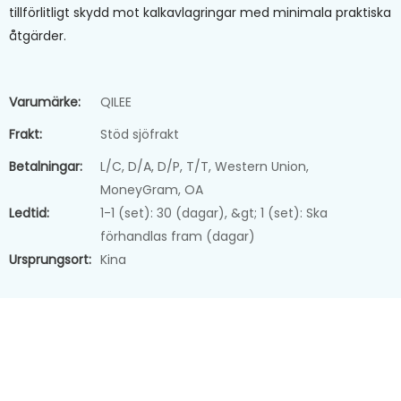
tillförlitligt skydd mot kalkavlagringar med minimala praktiska
åtgärder.
Varumärke:
QILEE
Frakt:
Stöd sjöfrakt
Betalningar:
L/C, D/A, D/P, T/T, Western Union,
MoneyGram, OA
Ledtid:
1-1 (set): 30 (dagar), &gt; 1 (set): Ska
förhandlas fram (dagar)
Ursprungsort:
Kina