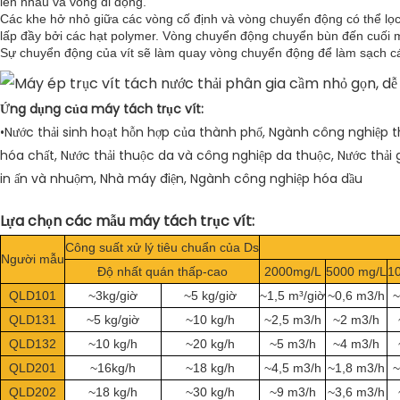
lên nhau và vòng di động.
Các khe hở nhỏ giữa các vòng cố định và vòng chuyển động có thể lọc
lấp đầy bởi các hạt polymer. Vòng chuyển động chuyển bùn đến cuối 
Sự chuyển động của vít sẽ làm quay vòng chuyển động để làm sạch các
Ứng dụng của máy tách trục vít:
•Nước thải sinh hoạt hỗn hợp của thành phố, Ngành công nghiệp
hóa chất, Nước thải thuộc da và công nghiệp da thuộc, Nước thải gi
in ấn và nhuộm, Nhà máy điện, Ngành công nghiệp hóa dầu
Lựa chọn các mẫu máy tách trục vít:
Công suất xử lý tiêu chuẩn của Ds
Người mẫu
Độ nhất quán thấp-cao
2000mg/L
5000 mg/L
1
QLD101
~3kg/giờ
~5 kg/giờ
~1,5 m³/giờ
~0,6 m3/h
~
QLD131
~5 kg/giờ
~10 kg/h
~2,5 m3/h
~2 m3/h
QLD132
~10 kg/h
~20 kg/h
~5 m3/h
~4 m3/h
QLD201
~16kg/h
~18 kg/h
~4,5 m3/h
~1,8 m3/h
~
QLD202
~18 kg/h
~30 kg/h
~9 m3/h
~3,6 m3/h