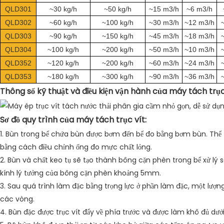
QLD301
~30 kg/h
~50 kg/h
~15 m3/h
~6 m3/h
QLD302
~60 kg/h
~100 kg/h
~30 m3/h
~12 m3/h
QLD303
~90 kg/h
~150 kg/h
~45 m3/h
~18 m3/h
QLD304
~100 kg/h
~200 kg/h
~50 m3/h
~10 m3/h
QLD352
~120 kg/h
~200 kg/h
~60 m3/h
~24 m3/h
QLD353
~180 kg/h
~300 kg/h
~90 m3/h
~36 m3/h
Thông số kỹ thuật và điều kiện vận hành của máy tách trục
Sơ đồ quy trình của máy tách trục vít:
1. Bùn trong bể chứa bùn được bơm đến bể đo bằng bơm bùn. Thể 
bằng cách điều chỉnh ống đo mực chất lỏng.
2. Bùn và chất keo tụ sẽ tạo thành bông cặn phèn trong bể xử lý 
kính lý tưởng của bông cặn phèn khoảng 5mm.
3. Sau quá trình làm đặc bằng trọng lực ở phần làm đặc, một lượng
các vòng.
4. Bùn đặc được trục vít đẩy về phía trước và được làm khô đủ dướ