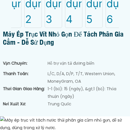
Máy Ép Trục Vít Nhỏ Gọn Để Tách Phân Gia
Cầm - Dễ Sử Dụng
Vận Chuyển:
Hỗ trợ vận tải đường biển
Thanh Toán:
L/C, D/A, D/P, T/T, Western Union,
MoneyGram, OA
Thời Gian Giao Hàng:
1-1 (bộ): 15 (ngày), &gt;1 (bộ): Thỏa
thuận (ngày)
Nơi Xuất Xứ:
Trung Quốc