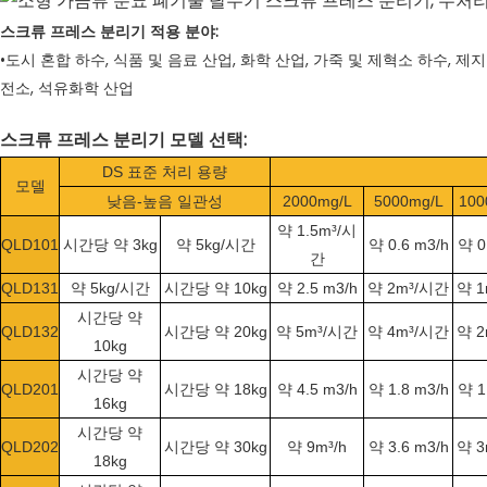
스크류 프레스 분리기 적용 분야:
•도시 혼합 하수, 식품 및 음료 산업, 화학 산업, 가죽 및 제혁소 하수, 제지
전소, 석유화학 산업
스크류 프레스 분리기 모델 선택:
DS 표준 처리 용량
모델
낮음-높음 일관성
2000mg/L
5000mg/L
100
약 1.5m³/시
QLD101
시간당 약 3kg
약 5kg/시간
약 0.6 m3/h
약 0
간
QLD131
약 5kg/시간
시간당 약 10kg
약 2.5 m3/h
약 2m³/시간
약 
시간당 약
QLD132
시간당 약 20kg
약 5m³/시간
약 4m³/시간
약 
10kg
시간당 약
QLD201
시간당 약 18kg
약 4.5 m3/h
약 1.8 m3/h
약 1
16kg
시간당 약
QLD202
시간당 약 30kg
약 9m³/h
약 3.6 m3/h
약 
18kg