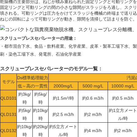
乾燥機の主要部分は、ねじが積み重ねられた固定リングと可動リングを
固定リングと可動リングの間の小さな隙間がスラッジをろ過し、スクリ
填される。可動リングは圧力をかけてスラッジを機械の終端まで送り込
ねじの回転によって可動リングが動き、隙間を清掃して詰まりを防ぐ。
スクリュープレスセパレーターの用途：
・都市混合下水、食品・飲料産業、化学産業、皮革・製革工場下水、製
刷・染色工場下水、発電所、石油化学産業
スクリュープレスセパレーターのモデル一覧：
Ds標準処理能力
汚泥
モデル
低～高の一貫性
2000mg/L
5000 mg/L
10000 mg/L
約3kg/
約5kg/
QLD101
約1.5m³/時
約0.6 m3/h
約0.5 m3/h
時
時
約5kg/
約10kg/
約1立方メート
QLD131
約2.5 m3/h
約2 m3/h
時
時
ル/時
約10kg/
約20kg/
約5立方メート
QLD132
約4 m3/h
約2 m3/h
時
時
ル/時