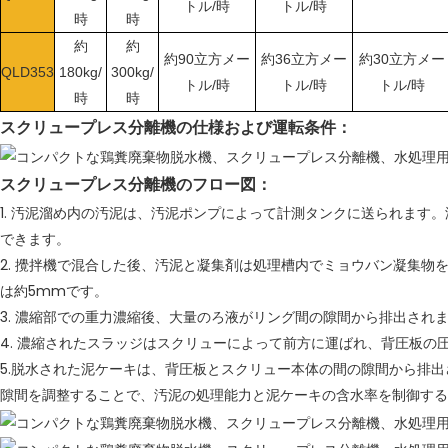
トル/時
トル/時
時
時
約
約
約90立方メー
約36立方メー
約30立方メー
QLD353
180kg/
300kg/
トル/時
トル/時
トル/時
時
時
スクリュープレス分離機の仕様および運転条件：
スクリュープレス分離機のフロー図：
1. 汚泥溜め内の汚泥は、汚泥ポンプによって計測タンクに送られます
できます。
2. 攪拌機で混合した後、汚泥と凝集剤は処理槽内でミョウバン凝集物
は約5mmです。
3. 濃縮部での重力濃縮後、大量のろ液がリング間の隙間から排出され
4. 濃縮されたスラッジはスクリューによって前方に運ばれ、背圧板の
5.脱水された泥ケーキは、背圧板とスクリュー本体の間の隙間から排
隙間を調整することで、汚泥の処理能力と泥ケーキの含水率を制御する