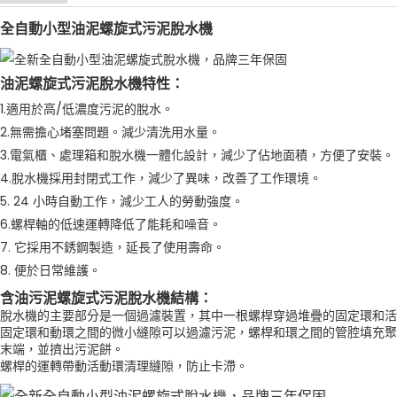
全自動小型油泥螺旋式污泥脫水機
油泥螺旋式污泥脫水機特性：
1.適用於高/低濃度污泥的脫水。
2.無需擔心堵塞問題。減少清洗用水量。
3.電氣櫃、處理箱和脫水機一體化設計，減少了佔地面積，方便了安裝。
4.脫水機採用封閉式工作，減少了異味，改善了工作環境。
5. 24 小時自動工作，減少工人的勞動強度。
6.螺桿軸的低速運轉降低了能耗和噪音。
7. 它採用不銹鋼製造，延長了使用壽命。
8. 便於日常維護。
含油污泥螺旋式污泥脫水機結構：
脫水機的主要部分是一個過濾裝置，其中一根螺桿穿過堆疊的固定環和活
固定環和動環之間的微小縫隙可以過濾污泥，螺桿和環之間的管腔填充聚
末端，並擠出污泥餅。
螺桿的運轉帶動活動環清理縫隙，防止卡滯。