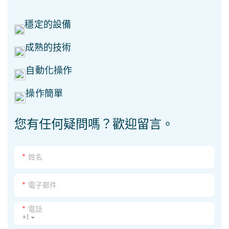
穩定的設備
成熟的技術
自動化操作
操作簡單
您有任何疑問嗎？歡迎留言。
姓名
電子郵件
電話
+1