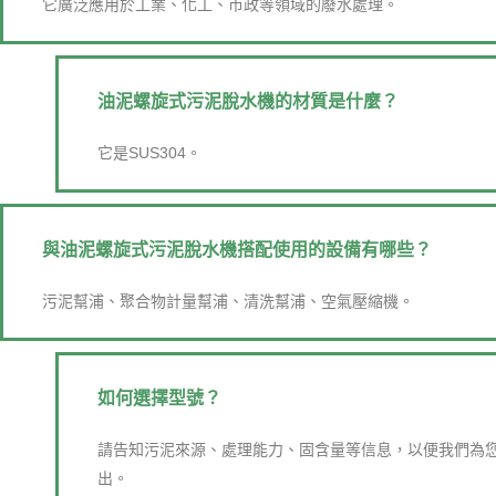
它廣泛應用於工業、化工、市政等領域的廢水處理。
油泥螺旋式污泥脫水機的材質是什麼？
它是SUS304。
與油泥螺旋式污泥脫水機搭配使用的設備有哪些？
污泥幫浦、聚合物計量幫浦、清洗幫浦、空氣壓縮機。
如何選擇型號？
請告知污泥來源、處理能力、固含量等信息，以便我們為
出。