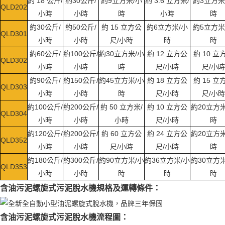
約 18 公斤/
約30公斤/
約9立方米/小
約 3.6 立方米/
約3立方米
QLD202
小時
小時
時
小時
時
約30公斤/
約50公斤/
約 15 立方公
約6立方米/小
約5立方米
QLD301
小時
小時
尺/小時
時
時
約60公斤/
約100公斤/
約30立方米/小
約 12 立方公
約 10 立
QLD302
小時
小時
時
尺/小時
尺/小時
約90公斤/
約150公斤/
約45立方米/小
約 18 立方公
約 15 立
QLD303
小時
小時
時
尺/小時
尺/小時
約100公斤/
約200公斤/
約 50 立方米/
約 10 立方公
約20立方米
QLD304
小時
小時
小時
尺/小時
時
約120公斤/
約200公斤/
約 60 立方公
約 24 立方公
約20立方米
QLD352
小時
小時
尺/小時
尺/小時
時
約180公斤/
約300公斤/
約90立方米/小
約36立方米/小
約30立方米
QLD353
小時
小時
時
時
時
含油污泥螺旋式污泥脫水機規格及運轉條件：
含油污泥螺旋式污泥脫水機流程圖：