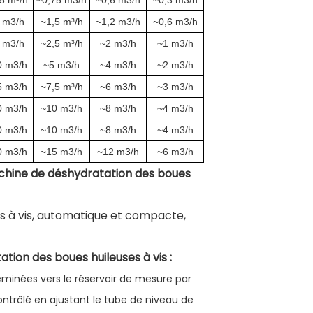
 m3/h
~1,5 m³/h
~1,2 m3/h
~0,6 m3/h
 m3/h
~2,5 m³/h
~2 m3/h
~1 m3/h
0 m3/h
~5 m3/h
~4 m3/h
~2 m3/h
5 m3/h
~7,5 m³/h
~6 m3/h
~3 m3/h
0 m3/h
~10 m3/h
~8 m3/h
~4 m3/h
0 m3/h
~10 m3/h
~8 m3/h
~4 m3/h
0 m3/h
~15 m3/h
~12 m3/h
~6 m3/h
achine de déshydratation des boues
on des boues huileuses à vis :
minées vers le réservoir de mesure par
ntrôlé en ajustant le tube de niveau de