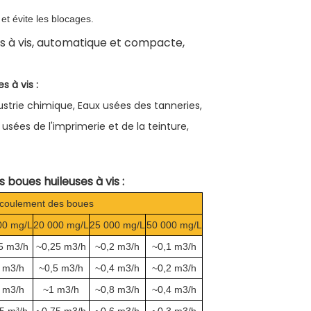
 et évite les blocages.
 à vis :
ustrie chimique, Eaux usées des tanneries,
usées de l'imprimerie et de la teinture,
boues huileuses à vis :
coulement des boues
00 mg/L
20 000 mg/L
25 000 mg/L
50 000 mg/L
5 m3/h
~0,25 m3/h
~0,2 m3/h
~0,1 m3/h
 m3/h
~0,5 m3/h
~0,4 m3/h
~0,2 m3/h
 m3/h
~1 m3/h
~0,8 m3/h
~0,4 m3/h
5 m³/h
~0,75 m3/h
~0,6 m3/h
~0,3 m3/h