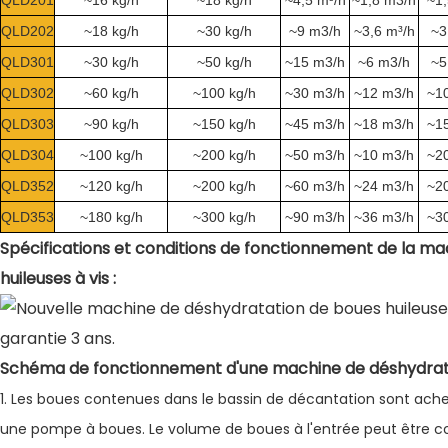
QLD202
~18 kg/h
~30 kg/h
~9 m3/h
~3,6 m³/h
~3
QLD301
~30 kg/h
~50 kg/h
~15 m3/h
~6 m3/h
~5
QLD302
~60 kg/h
~100 kg/h
~30 m3/h
~12 m3/h
~1
QLD303
~90 kg/h
~150 kg/h
~45 m3/h
~18 m3/h
~1
QLD304
~100 kg/h
~200 kg/h
~50 m3/h
~10 m3/h
~2
QLD352
~120 kg/h
~200 kg/h
~60 m3/h
~24 m3/h
~2
QLD353
~180 kg/h
~300 kg/h
~90 m3/h
~36 m3/h
~3
Spécifications et conditions de fonctionnement de la m
huileuses à vis :
Schéma de fonctionnement d'une machine de déshydratati
1. Les boues contenues dans le bassin de décantation sont ache
une pompe à boues. Le volume de boues à l'entrée peut être co