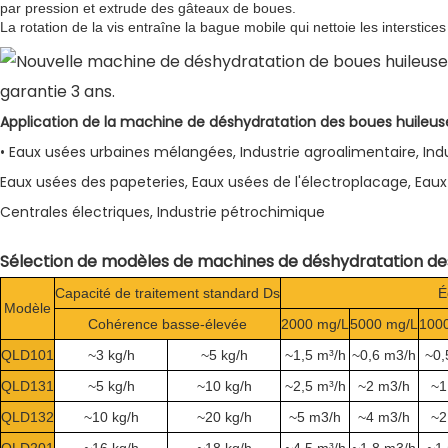
par pression et extrude des gâteaux de boues.
La rotation de la vis entraîne la bague mobile qui nettoie les interstices
Application de la machine de déshydratation des boues huileuses
• Eaux usées urbaines mélangées, Industrie agroalimentaire, Ind
Eaux usées des papeteries, Eaux usées de l'électroplacage, Eaux 
Centrales électriques, Industrie pétrochimique
Sélection de modèles de machines de déshydratation des 
Capacité de traitement standard Ds
É
Modèle
Cohérence basse-élevée
2000 mg/L
5000 mg/L
100
QLD101
~3 kg/h
~5 kg/h
~1,5 m³/h
~0,6 m3/h
~0,
QLD131
~5 kg/h
~10 kg/h
~2,5 m³/h
~2 m3/h
~1
QLD132
~10 kg/h
~20 kg/h
~5 m3/h
~4 m3/h
~2
QLD201
~16 kg/h
~18 kg/h
~4,5 m³/h
~1,8 m3/h
~1,