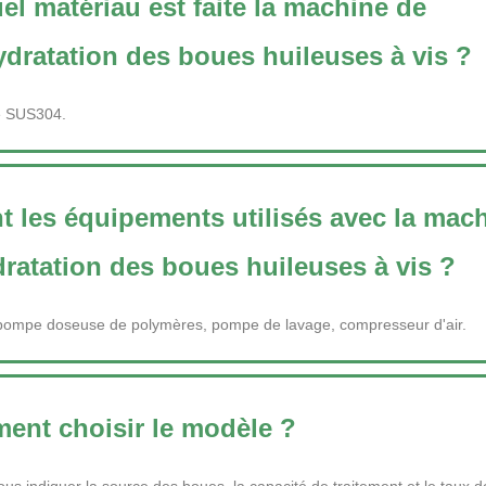
el matériau est faite la machine de
dratation des boues huileuses à vis ?
de SUS304.
t les équipements utilisés avec la mac
ratation des boues huileuses à vis ?
ompe doseuse de polymères, pompe de lavage, compresseur d'air.
nt choisir le modèle ?
ous indiquer la source des boues, la capacité de traitement et le taux 