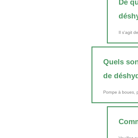
De qu
déshy
Il s'agit 
Quels son
de déshyd
Pompe à boues, p
Comme
Veuillez n