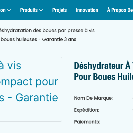
ion
Produits
Projets
Innovation
À Propos De
éshydratation des boues par presse à vis
oues huileuses - Garantie 3 ans
Déshydrateur À
Pour Boues Huil
Nom De Marque:
Expédition:
Paiements: