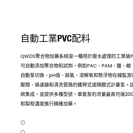
自動工業PVC配料
QWDS聚合物加藥系統是一種用於廢水處理的工業級
可自動添加聚合物和試劑，例如PAC、PAM、酸、
自動泵切換、pH值、餘氯、溶解氧和懸浮物在線監測
壓閥、過濾器和清洗管路的螺桿式或隔膜式計量泵。該
統集成，並提供多種型號，單套泵的流量最高可達200
和製程濃度進行精確加藥。
◎
◎