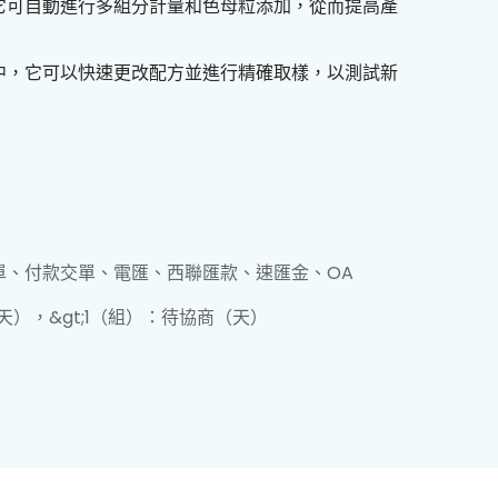
，它可自動進行多組分計量和色母粒添加，從而提高產
坊中，它可以快速更改配方並進行精確取樣，以測試新
單、付款交單、電匯、西聯匯款、速匯金、OA
（天），&gt;1（組）：待協商（天）