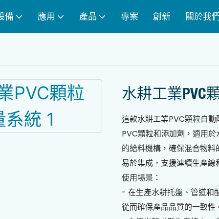
設備
應用
產品
專案
創新
關於我
水耕工業PVC
這款水耕工業PVC顆粒自
PVC顆粒和添加劑，適用
的給料機構，確保混合物料
易於集成，支援連續生產線
使用場景：
- 在生產水耕托盤、管道和
從而確保產品品質的一致性