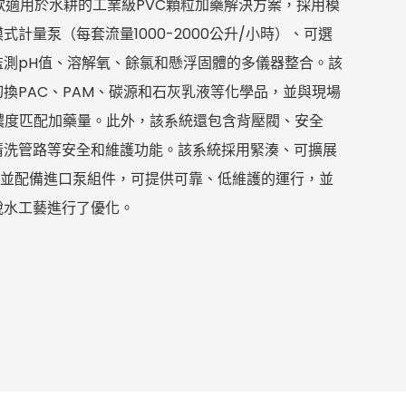
款適用於水耕的工業級PVC顆粒加藥解決方案，採用模
計量泵（每套流量1000-2000公升/小時）、可選
監測pH值、溶解氧、餘氯和懸浮固體的多儀器整合。該
換PAC、PAM、碳源和石灰乳液等化學品，並與現場
濃度匹配加藥量。此外，該系統還包含背壓閥、安全
清洗管路等安全和維護功能。該系統採用緊湊、可擴展
，並配備進口泵組件，可提供可靠、低維護的運行，並
脫水工藝進行了優化。