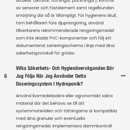
slitdelar (skruvar, tätningar, packningar), kontroll
av sensorer och fästelement samt regelbunden
smörjning där så är tillämpligt. För hygienens skull,
töm behållaren före djuprengöring, använd
tillverkarens rekommenderade rengöringsmedel
som inte skadar PVC-komponenter och följ ett
dokumenterat saneringsschema i linje med dina
säkerhetsprotokoll för grödor.
Vilka Säkerhets- Och Hygienöverväganden Bör
6
Jag Följa När Jag Använder Detta
Doseringssystem I Hydroponik?
Använd livsmedelssäkra eller agronomiskt säkra
material där det behövs; se till att
systemmaterialen och tätningarna är kompatibla
med dina granuler och eventuella
rengöringsmedel. Implementera dammkontroll