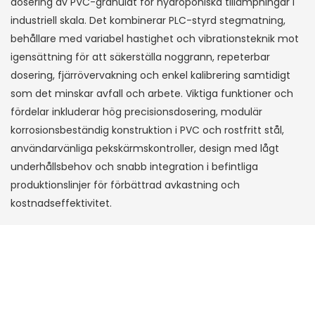
dosering av PVC-granulat för hydroponiska tillämpningar i
industriell skala. Det kombinerar PLC-styrd stegmatning,
behållare med variabel hastighet och vibrationsteknik mot
igensättning för att säkerställa noggrann, repeterbar
dosering, fjärrövervakning och enkel kalibrering samtidigt
som det minskar avfall och arbete. Viktiga funktioner och
fördelar inkluderar hög precisionsdosering, modulär
korrosionsbeständig konstruktion i PVC och rostfritt stål,
användarvänliga pekskärmskontroller, design med lågt
underhållsbehov och snabb integration i befintliga
produktionslinjer för förbättrad avkastning och
kostnadseffektivitet.