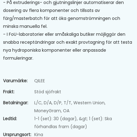
- På extruderings- och gjutningslinjer automatiserar den
dosering av flera komponenter och tillsats av
färg/masterbatch för att öka genomströmningen och
minska manuella fel.
- I FoU-laboratorier eller småskaliga butiker möjliggör den
snabba receptändringar och exakt provtagning för att testa
nya hydroponiska komponenter eller anpassade
formuleringar.
Varumärke:
QILEE
Frakt:
Stöd sjöfrakt
Betalningar:
L/C, D/A, D/P, T/T, Western Union,
MoneyGram, OA
Ledtid:
1-1 (set): 30 (dagar), &gt; 1 (set): Ska
förhandlas fram (dagar)
Ursprungsort:
Kina