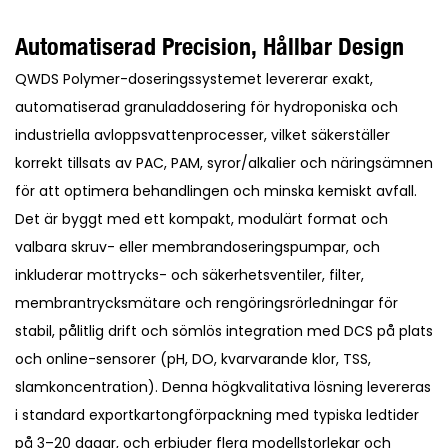
Automatiserad Precision, Hållbar Design
QWDS Polymer-doseringssystemet levererar exakt,
automatiserad granuladdosering för hydroponiska och
industriella avloppsvattenprocesser, vilket säkerställer
korrekt tillsats av PAC, PAM, syror/alkalier och näringsämnen
för att optimera behandlingen och minska kemiskt avfall.
Det är byggt med ett kompakt, modulärt format och
valbara skruv- eller membrandoseringspumpar, och
inkluderar mottrycks- och säkerhetsventiler, filter,
membrantrycksmätare och rengöringsrörledningar för
stabil, pålitlig drift och sömlös integration med DCS på plats
och online-sensorer (pH, DO, kvarvarande klor, TSS,
slamkoncentration). Denna högkvalitativa lösning levereras
i standard exportkartongförpackning med typiska ledtider
på 3–20 dagar, och erbjuder flera modellstorlekar och