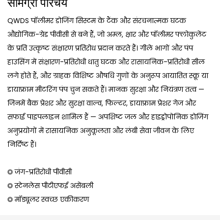
सामग्री परिचय
QWDS पॉलीमर डोजिंग सिस्टम के टैंक और संरचनात्मक घटक
औद्योगिक-ग्रेड पीवीसी से बने हैं, जो अम्ल, क्षार और पॉलीमर फ्लोकुलेंट
के प्रति उत्कृष्ट संक्षारण प्रतिरोध प्रदान करते हैं। गीले भागों और पंप
हाउसिंग में संक्षारण-प्रतिरोधी धातु घटक और रासायनिक-प्रतिरोधी सील
लगे होते हैं, और ग्राहक विशिष्ट औषधि गुणों के अनुरूप आयातित स्क्रू या
डायाफ्राम मीटरिंग पंप चुन सकते हैं। मानक सुरक्षा और नियंत्रण तत्व —
जिनमें बैक प्रेशर और सुरक्षा वाल्व, फिल्टर, डायाफ्राम प्रेशर गेज और
सफाई पाइपलाइन शामिल हैं — अपशिष्ट जल और हाइड्रोपोनिक डोजिंग
अनुप्रयोगों में रासायनिक अनुकूलता और लंबी सेवा जीवन के लिए
निर्दिष्ट हैं।
◎ जंग-प्रतिरोधी पीवीसी
◎ स्टेनलेस पीटीएफई असेंबली
◎ मॉड्यूलर स्वच्छ एकीकरण