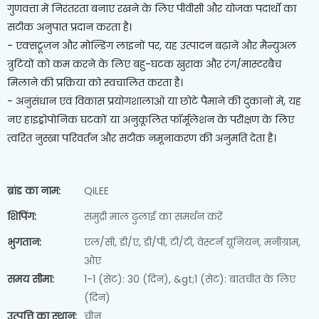
गुणवत्ता में निरंतरता बनाए रखने के लिए पीवीसी और योजक पदार्थों का
सटीक अनुपात प्रदान करता है।
- एक्सट्रूज़न और मोल्डिंग लाइनों पर, यह उत्पादन बढ़ाने और मैन्युअल
त्रुटियों को कम करने के लिए बहु-घटक खुराक और रंग/मास्टरबैच
मिलाने की प्रक्रिया को स्वचालित करता है।
- अनुसंधान एवं विकास प्रयोगशालाओं या छोटे पैमाने की दुकानों में, यह
नए हाइड्रोपोनिक घटकों या अनुकूलित फॉर्मूलेशन के परीक्षण के लिए
त्वरित नुस्खा परिवर्तन और सटीक नमूनाकरण की अनुमति देता है।
ब्रांड का नाम:
QILEE
शिपिंग:
समुद्री माल ढुलाई का समर्थन करें
भुगतान:
एल/सी, डी/ए, डी/पी, टी/टी, वेस्टर्न यूनियन, मनीग्राम,
ओए
समय सीमा:
1-1 (सेट): 30 (दिन), &gt;1 (सेट): बातचीत के लिए
(दिन)
उत्पत्ति का स्थान:
चीन