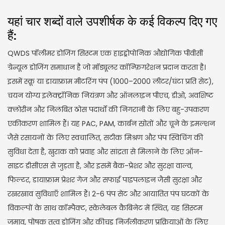
यहां चार शब्दों वाले उपशीर्षक के कई विकल्प दिए गए
हैं:
QWDS पॉलीमर डोजिंग सिस्टम एक हाइड्रोपोनिक औद्योगिक पीवीसी
ग्रेन्यूल डोजिंग समाधान है जो मॉड्यूलर कॉन्फ़िगरेशन प्रदान करता है।
इसमें स्क्रू या डायाफ्राम मीटरिंग पंप (1000–2000 लीटर/घंटा प्रति सेट),
चयन योग्य इलेक्ट्रॉनिक नियंत्रण और ऑनलाइन पीएच, डीओ, अवशिष्ट
क्लोरीन और निलंबित ठोस पदार्थों की निगरानी के लिए बहु-उपकरण
एकीकरण शामिल हैं। यह PAC, PAM, कार्बन स्रोतों और चूने के इमल्शन
जैसे रसायनों के लिए स्वचालित, सटीक मिश्रण और पंप स्विचिंग की
सुविधा देता है, खुराक को प्रवाह और सांद्रता से मिलाने के लिए ऑन-
साइट डीसीएस से जुड़ता है, और इसमें बैक-प्रेशर और सुरक्षा वाल्व,
फिल्टर, डायाफ्राम प्रेशर गेज और सफाई पाइपलाइन जैसी सुरक्षा और
रखरखाव सुविधाएँ शामिल हैं। 2-6 पंप सेट और आयातित पंप घटकों के
विकल्पों के साथ कॉम्पैक्ट, स्केलेबल कैबिनेट में स्थित, यह सिस्टम
जमाव, पोषक तत्व डोजिंग और कीचड़ निर्जलीकरण प्रक्रियाओं के लिए