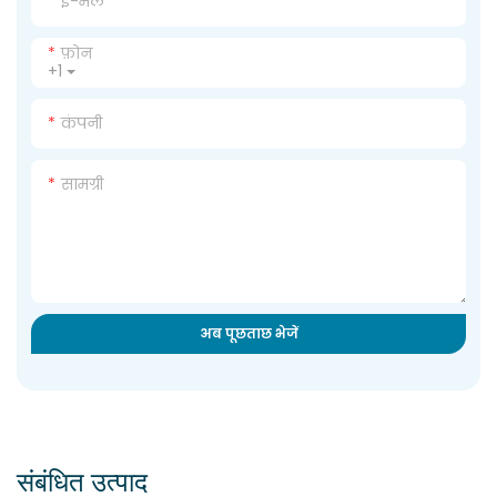
ई-मेल
फ़ोन
+1
कंपनी
सामग्री
अब पूछताछ भेजें
संबंधित उत्पाद