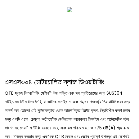
এসএস৩০৪ মোটরচালিত স্লাজ ডিওয়াটারিং
QTB স্লাজ ডিওয়াটারিং মেশিনটি উচ্চ শক্তি এবং ক্ষয় প্রতিরোধের জন্য SUS304
স্টেইনলেস স্টিল দিয়ে তৈরি, যা এটিকে কসাইখানা এবং শহরের পয়ঃবর্জ্য ডিওয়াটারিংয়ের জন্য
আদর্শ করে তোলে। এটি সুইজারল্যান্ড থেকে আমদানিকৃত ফিল্টার ক্লথ, স্থিতিশীল ক্লথ চলার
জন্য একটি এয়ার-চেম্বার অটোমেটিক ডেভিয়েশন কারেকশন ডিভাইস এবং অটোমেটিক স্টপ
ফাংশন সহ সেফটি মনিটরিং ব্যবহার করে, এবং কম শক্তি খরচে ও ≤75 dB(A) শব্দে কাজ
করে। বিভিন্ন ক্ষমতার জন্য একাধিক QTB মডেল এবং বেল্টের প্রস্থে উপলব্ধ এই মেশিনটি