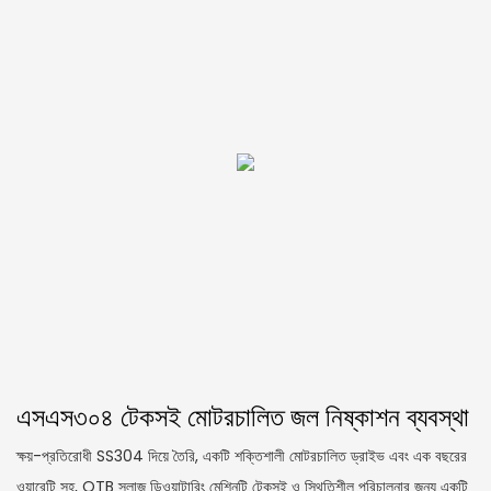
এসএস৩০৪ টেকসই মোটরচালিত জল নিষ্কাশন ব্যবস্থা
ক্ষয়-প্রতিরোধী SS304 দিয়ে তৈরি, একটি শক্তিশালী মোটরচালিত ড্রাইভ এবং এক বছরের
ওয়ারেন্টি সহ, QTB স্লাজ ডিওয়াটারিং মেশিনটি টেকসই ও স্থিতিশীল পরিচালনার জন্য একটি