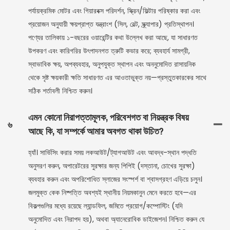
পর্যায়ক্রমিক মোটর এবং গিয়ারবক্স পরিদর্শন, স্ক্রিন/ফিল্টার পরিষ্কার করা এবং
প্রয়োজন অনুযায়ী ক্ষয়প্রাপ্ত যন্ত্রাংশ (সিল, বেল্ট, স্ক্র্যাপার) প্রতিস্থাপন।
পণ্যের তালিকায় ১-বছরের ওয়ারেন্টির কথা উল্লেখ করা আছে, যা সাধারণত
উপকরণ এবং কারিগরির উৎপাদনগত ত্রুটি কভার করে; ব্যবহার্য সামগ্রী,
স্বাভাবিক ক্ষয়, অপব্যবহার, অনুপযুক্ত স্থাপন এবং অননুমোদিত রাসায়নিক
থেকে সৃষ্ট ক্ষয়কারী ক্ষতি সাধারণত এর আওতাভুক্ত নয়—প্রস্তুতকারকের সাথে
সঠিক শর্তাবলী নিশ্চিত করুন।
এমন কোনো নিরাপত্তামূলক, পরিবেশগত বা নিয়ন্ত্রক বিষয়
৬
আছে কি, যা সম্পর্কে আমার অবগত থাকা উচিত?
হ্যাঁ। সার্ভিসিং করার সময় লকআউট/ট্যাগআউট এবং আবদ্ধ-স্থান পদ্ধতি
অনুসরণ করুন, অপারেটরের সুরক্ষার জন্য পিপিই (দস্তানা, চোখের সুরক্ষা)
ব্যবহার করুন এবং অপরিশোধিত স্লাজের সংস্পর্শ বা শ্বাসগ্রহণ এড়িয়ে চলুন।
জলমুক্ত কেক নিষ্পত্তি অবশ্যই স্থানীয় নিয়মকানুন মেনে করতে হবে—এর
বিকল্পগুলির মধ্যে রয়েছে ল্যান্ডফিল, জমিতে প্রয়োগ/কম্পোস্টিং (যদি
অনুমোদিত এবং নিরাপদ হয়), অথবা অ্যানেরোবিক ডাইজেশন। নিশ্চিত করুন যে