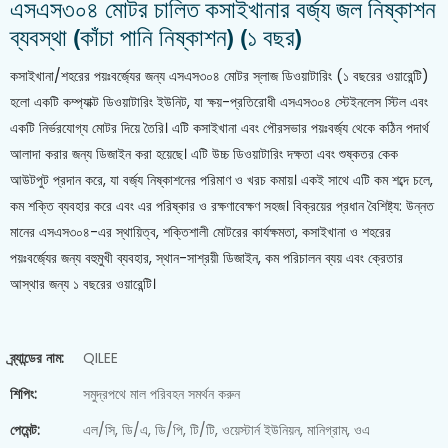
এসএস৩০৪ মোটর চালিত কসাইখানার বর্জ্য জল নিষ্কাশন
ব্যবস্থা (কাঁচা পানি নিষ্কাশন) (১ বছর)
কসাইখানা/শহরের পয়ঃবর্জ্যের জন্য এসএস৩০৪ মোটর স্লাজ ডিওয়াটারিং (১ বছরের ওয়ারেন্টি)
হলো একটি কম্প্যাক্ট ডিওয়াটারিং ইউনিট, যা ক্ষয়-প্রতিরোধী এসএস৩০৪ স্টেইনলেস স্টিল এবং
একটি নির্ভরযোগ্য মোটর দিয়ে তৈরি। এটি কসাইখানা এবং পৌরসভার পয়ঃবর্জ্য থেকে কঠিন পদার্থ
আলাদা করার জন্য ডিজাইন করা হয়েছে। এটি উচ্চ ডিওয়াটারিং দক্ষতা এবং শুষ্কতর কেক
আউটপুট প্রদান করে, যা বর্জ্য নিষ্কাশনের পরিমাণ ও খরচ কমায়। একই সাথে এটি কম শব্দে চলে,
কম শক্তি ব্যবহার করে এবং এর পরিষ্কার ও রক্ষণাবেক্ষণ সহজ। বিক্রয়ের প্রধান বৈশিষ্ট্য: উন্নত
মানের এসএস৩০৪-এর স্থায়িত্ব, শক্তিশালী মোটরের কার্যক্ষমতা, কসাইখানা ও শহরের
পয়ঃবর্জ্যের জন্য বহুমুখী ব্যবহার, স্থান-সাশ্রয়ী ডিজাইন, কম পরিচালন ব্যয় এবং ক্রেতার
আস্থার জন্য ১ বছরের ওয়ারেন্টি।
ব্র্যান্ডের নাম:
QILEE
শিপিং:
সমুদ্রপথে মাল পরিবহন সমর্থন করুন
পেমেন্ট:
এল/সি, ডি/এ, ডি/পি, টি/টি, ওয়েস্টার্ন ইউনিয়ন, মানিগ্রাম, ওএ