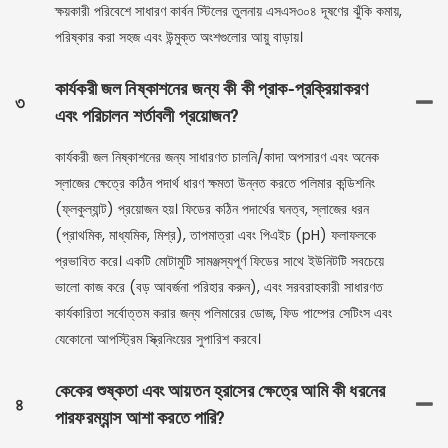
ক্ষয়কারী পরিবেশে সাধারণ কার্বন স্টিলের তুলনায় এসএস৩০৪ দূষণের ঝুঁকি কমায়,
পরিষ্কার করা সহজ এবং উন্মুক্ত অংশগুলোর আয়ু বাড়ায়।
কার্যকরী জল নিষ্কাশনের জন্য কী কী প্রাক-প্রক্রিয়াকরণ
৩
এবং পরিচালন শর্তাবলী প্রয়োজন?
কার্যকরী জল নিষ্কাশনের জন্য সাধারণত চালনি/কাদা অপসারণ এবং অনেক
স্লাজের ক্ষেত্রে কঠিন পদার্থ ধারণ ক্ষমতা উন্নত করতে পলিমার কন্ডিশনিং
(ফ্লকুল্যান্ট) প্রয়োজন হয়। ফিডের কঠিন পদার্থের ঘনত্ব, স্লাজের ধরন
(প্রাথমিক, মাধ্যমিক, মিশ্র), তাপমাত্রা এবং পিএইচ (pH) ফলাফলকে
প্রভাবিত করে। একটি মোটামুটি সামঞ্জস্যপূর্ণ ফিডের সাথে ইউনিটটি সবচেয়ে
ভালো কাজ করে (বড় আবর্জনা পরিহার করুন), এবং সরবরাহকারী সাধারণত
কার্যকারিতা সর্বোত্তম করার জন্য পলিমারের ডোজ, ফিড পাম্পের সেটিংস এবং
যেকোনো আপস্ট্রিম স্ক্রিনিংয়ের সুপারিশ করবে।
কেকের শুষ্কতা এবং আয়তন হ্রাসের ক্ষেত্রে আমি কী ধরনের
৪
পারফরম্যান্স আশা করতে পারি?