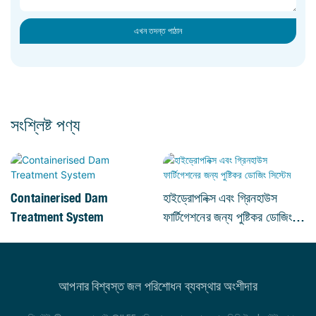
এখন তদন্ত পাঠান
সংশ্লিষ্ট পণ্য
Containerised Dam
হাইড্রোপনিক্স এবং গ্রিনহাউস
Treatment System
ফার্টিগেশনের জন্য পুষ্টিকর ডোজিং
সিস্টেম
আপনার বিশ্বস্ত জল পরিশোধন ব্যবস্থার অংশীদার