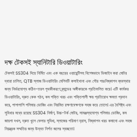
দক্ষ টেকসই স্যানিটারি ডিওয়াটারিং
টেকসই SS304 দিয়ে নির্মিত এবং এক বছরের ওয়ারেন্টিসহ বিশেষভাবে ডিজাইন করা মোটর
দ্বারা চালিত, QTB স্লাজ ডিওয়াটারিং মেশিনটি কসাইখানা এবং পৌর পয়ঃনিষ্কাশন ব্যবস্থার
জন্য নির্ভরযোগ্য কঠিন-তরল পৃথকীকরণে ব্র্যান্ডের অঙ্গীকারকে প্রতিফলিত করে। এটি কার্যকর
ডিওয়াটারিং, দ্রুত কেক গঠন, কম শক্তি খরচ এবং শক্তিশালী ক্ষয় প্রতিরোধ ক্ষমতা প্রদান
করে, পাশাপাশি পলিমার ডোজিং এবং নিয়মিত রক্ষণাবেক্ষণকে সহজ করে তোলে। এর বৈশিষ্ট্য এবং
সুবিধার মধ্যে রয়েছে SS304 নির্মাণ, উচ্চ-টর্ক মোটর, সামঞ্জস্যযোগ্য পলিমার ডোজিং, কম
জায়গা দখল, দ্রুত খুলে ফেলার সুবিধা, স্লাজের পরিমাণ হ্রাস, নিষ্কাশন খরচ কমানো এবং সহজ
নিয়ন্ত্রক সম্মতির জন্য উন্নত নির্গত জলের স্বচ্ছতা।