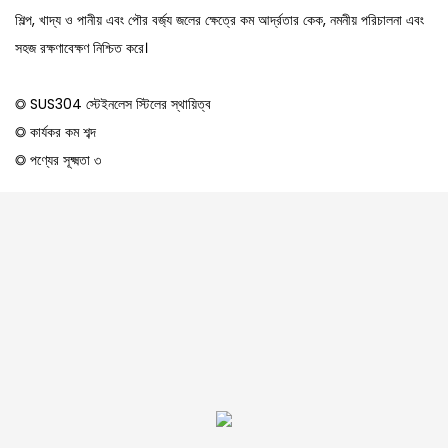
শিল্প, খাদ্য ও পানীয় এবং পৌর বর্জ্য জলের ক্ষেত্রে কম আর্দ্রতার কেক, নমনীয় পরিচালনা এবং
সহজ রক্ষণাবেক্ষণ নিশ্চিত করে।
◎ SUS304 স্টেইনলেস স্টিলের স্থায়িত্ব
◎ কার্যকর কম শব্দ
◎ পণ্যের সূক্ষ্মতা ৩