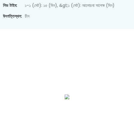
লিড টাইম:
১-১ (সেট): ১৫ (দিন), &gt;১ (সেট): আলোচনা সাপেক্ষ (দিন)
উৎপত্তিস্থল:
চীন