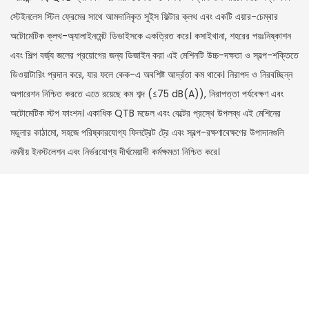
স্টেইনলেস স্টিল ফ্রেমের সাথে আমদানিকৃত সুইস ফিল্টার ক্লথ এবং একটি এয়ার-চেম্বার
অটোমেটিক ক্লথ-অ্যালাইনমেন্ট ডিভাইসকে একত্রিত করে। কসাইখানা, শহরের পয়ঃনিষ্কাশন
এবং শিল্প বর্জ্য জলের প্রয়োগের জন্য ডিজাইন করা এই মেশিনটি উচ্চ-দক্ষতা ও স্বল্প-শক্তিতে
ডিওয়াটারিং প্রদান করে, যার ফলে কেক-এ অবশিষ্ট আর্দ্রতা কম থাকে। নিরাপদ ও নিরবচ্ছিন্ন
অপারেশন নিশ্চিত করতে এতে রয়েছে কম শব্দ (≤75 dB(A)), নিরাপত্তা পর্যবেক্ষণ এবং
অটোমেটিক স্টপ ফাংশন। একাধিক QTB মডেল এবং বেল্টের প্রস্থে উপলব্ধ এই মেশিনের
মডুলার কাঠামো, সহজে পরিষ্কারযোগ্য ফিলট্রেট ট্রে এবং স্বল্প-রক্ষণাবেক্ষণের উপাদানগুলি
নমনীয় ইনস্টলেশন এবং নির্ভরযোগ্য দীর্ঘমেয়াদী কর্মক্ষমতা নিশ্চিত করে।