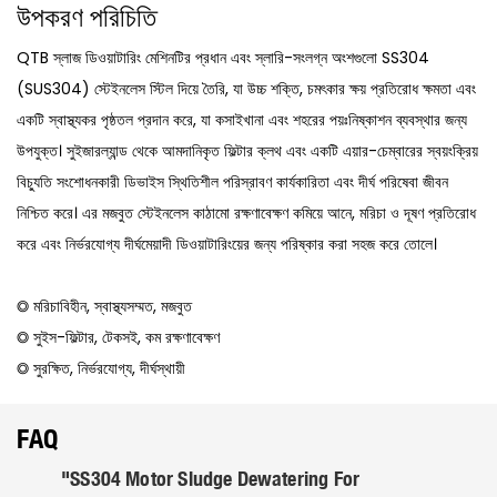
উপকরণ পরিচিতি
QTB স্লাজ ডিওয়াটারিং মেশিনটির প্রধান এবং স্লারি-সংলগ্ন অংশগুলো SS304
(SUS304) স্টেইনলেস স্টিল দিয়ে তৈরি, যা উচ্চ শক্তি, চমৎকার ক্ষয় প্রতিরোধ ক্ষমতা এবং
একটি স্বাস্থ্যকর পৃষ্ঠতল প্রদান করে, যা কসাইখানা এবং শহরের পয়ঃনিষ্কাশন ব্যবস্থার জন্য
উপযুক্ত। সুইজারল্যান্ড থেকে আমদানিকৃত ফিল্টার ক্লথ এবং একটি এয়ার-চেম্বারের স্বয়ংক্রিয়
বিচ্যুতি সংশোধনকারী ডিভাইস স্থিতিশীল পরিস্রাবণ কার্যকারিতা এবং দীর্ঘ পরিষেবা জীবন
নিশ্চিত করে। এর মজবুত স্টেইনলেস কাঠামো রক্ষণাবেক্ষণ কমিয়ে আনে, মরিচা ও দূষণ প্রতিরোধ
করে এবং নির্ভরযোগ্য দীর্ঘমেয়াদী ডিওয়াটারিংয়ের জন্য পরিষ্কার করা সহজ করে তোলে।
◎ মরিচাবিহীন, স্বাস্থ্যসম্মত, মজবুত
◎ সুইস-ফিল্টার, টেকসই, কম রক্ষণাবেক্ষণ
◎ সুরক্ষিত, নির্ভরযোগ্য, দীর্ঘস্থায়ী
FAQ
"SS304 Motor Sludge Dewatering For