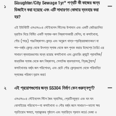
Slaughter/City Sewage 1yr" পণ্যটি কী কাজের জন্য
১
ডিজাইন করা হয়েছে এবং এটি সাধারণত কোথায় ব্যবহার করা
হয়?
এই ইউনিটটি এসএস৩০৪ স্টেইনলেস স্টিলের উপাদান এবং একটি মোটরচালিত
ড্রাইভ দিয়ে নির্মিত একটি স্লাজ-জল নিষ্কাশনকারী মেশিন, যা কসাইখানা,
পৌর (শহর) পয়ঃনিষ্কাশন কেন্দ্র এবং অনুরূপ খাদ্য-প্রক্রিয়াজাতকরণ বা
পশু-বর্জ্য কেন্দ্র থেকে উৎপন্ন স্লাজ থেকে জল পৃথক করার উদ্দেশ্যে তৈরি। এর
সাধারণ ব্যবহারগুলোর মধ্যে রয়েছে কসাইখানা এবং রেন্ডারিং প্ল্যান্টে প্রাথমিক/
মাধ্যমিক স্লাজ থেকে জল নিষ্কাশন, সেপটেজ ব্যবস্থাপনা, গ্রিজ ট্র্যাপ/
কসাইখানার বর্জ্য জল পরিশোধন, এবং ছোট পৌর কেন্দ্রগুলো থেকে পরিবাহিত
স্লাজের পরিমাণ হ্রাস করা।
২
এই প্রয়োগগুলোর জন্য SS304 নির্মাণ কেন গুরুত্বপূর্ণ?
এসএস৩০৪ স্টেইনলেস স্টিল জৈব অ্যাসিড, প্রোটিনযুক্ত এবং ঘন ঘন
ধোলাইয়ের পরিবেশে—যা কসাইখানা ও পৌর বর্জ্য জলে সাধারণ—ভালো ক্ষয়
প্রতিরোধ ক্ষমতা, স্বাস্থ্যকর পৃষ্ঠতল এবং স্থায়িত্ব প্রদান করে। ভেজা ও