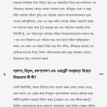
স্লাজের বৈশিষ্ট্যের উপর ভিত্তি করে এর কার্যকারিতা ভিন্ন হয়। কসাইখানা এবং
পৌরসভার স্লাজের ক্ষেত্রে সাধারণ ফলাফল হলো, পানিমুক্ত কেক-এ শুষ্ক
কঠিন পদার্থের পরিমাণ বৃদ্ধি এবং স্লাজের আয়তন উল্লেখযোগ্যভাবে হ্রাস
পাওয়া। মোটামুটিভাবে, কেক-এর শুষ্ক কঠিন পদার্থের পরিমাণ প্রায়শই কয়েক
দশ শতাংশের মধ্যে থাকে (যা স্লাজের ধরন এবং পরিশোধন পদ্ধতির উপর
নির্ভরশীল), এবং পরিবহণকৃত স্লাজের পরিমাণ উল্লেখযোগ্যভাবে কমানো যায়
—যার ফলে নিষ্কাশন এবং পরিবহন খরচ কমে আসে। সঠিক প্রক্রিয়াকরণ
ক্ষমতা এবং কেক-এর শুষ্কতা নির্ভর করে ফিড সলিড, পলিমারের ব্যবহার এবং
মেশিনের মডেলের উপর; নিশ্চিত পরিসংখ্যানের জন্য নমুনা স্লাজের তথ্যসহ
বিক্রেতার সাথে যোগাযোগ করুন।
স্থাপন, বিদ্যুৎ, রক্ষণাবেক্ষণ এবং ওয়ারেন্টি সংক্রান্ত বিবেচ্য
৫
বিষয়গুলো কী কী?
একটি স্থিতিশীল, সমতল ভিত্তির উপর স্থাপন করুন যেখানে খাবার দেওয়া,
কেক সরানো এবং ধোয়ার জন্য উপযুক্ত প্রবেশাধিকার থাকবে। মোটরের জন্য
নির্দিষ্ট বৈদ্যুতিক সরবরাহ নিশ্চিত করুন (ভোল্টেজ এবং ফেজ পরীক্ষা করুন)।
নিয়মিত রক্ষণাবেক্ষণের মধ্যে সাধারণত অন্তর্ভুক্ত থাকে দৈনিক দৃশ্যমান পরীক্ষা,