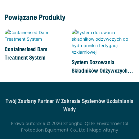
Powiązane Produkty
Containerised Dam
Treatment System
System Dozowania
Składników Odżywczych
Do Hydroponiki I Fertygacji
Szklarniowej
Twój Zaufany Partner W Zakresie Systemów Uzdatniania
Wody
Prawa autorskie © 2026 Shanghai QILEE Environmental
Protection Equipment Co., Ltd |
Mapa witryny