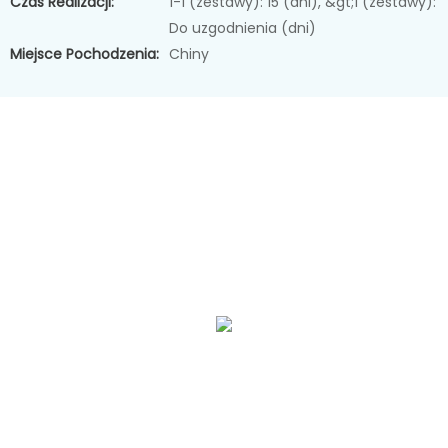
Czas Realizacji:
1-1 (zestawy): 15 (dni), &gt;1 (zestawy):
Do uzgodnienia (dni)
Miejsce Pochodzenia:
Chiny