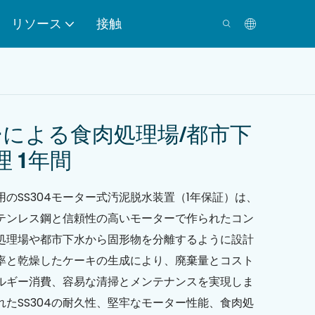
リソース
接触
ターによる食肉処理場/都市下
 1年間
のSS304モーター式汚泥脱水装置（1年保証）は、
ステンレス鋼と信頼性の高いモーターで作られたコン
処理場や都市下水から固形物を分離するように設計
率と乾燥したケーキの生成により、廃棄量とコスト
ルギー消費、容易な清掃とメンテナンスを実現しま
たSS304の耐久性、堅牢なモーター性能、食肉処