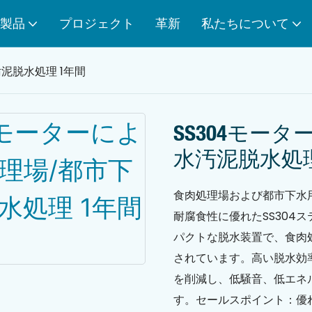
製品
プロジェクト
革新
私たちについて
泥脱水処理 1年間
SS304モー
水汚泥脱水処理
食肉処理場および都市下水用
耐腐食性に優れたSS304
パクトな脱水装置で、食肉
されています。高い脱水効
を削減し、低騒音、低エネ
す。セールスポイント：優れ