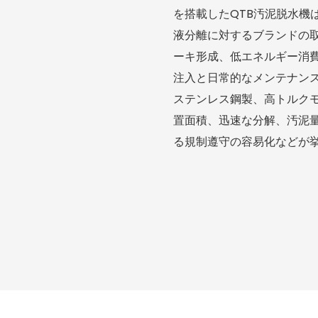
を搭載したQTB汚泥脱水機
液分離に対するブランドの
ーキ形成、低エネルギー消
注入と日常的なメンテナンス
ステンレス鋼製、高トルク
置面積、迅速な分解、汚泥
る規制遵守の容易化などが