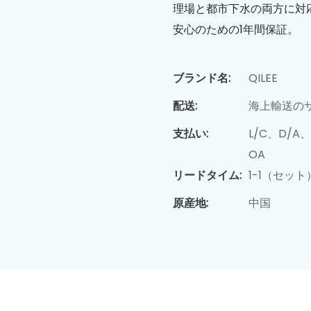
理場と都市下水の両方に対
安心のための1年間保証。
ブランド名:
QILEE
配送:
海上輸送の
支払い:
L/C、D/
OA
リードタイム:
1-1（セッ
原産地:
中国