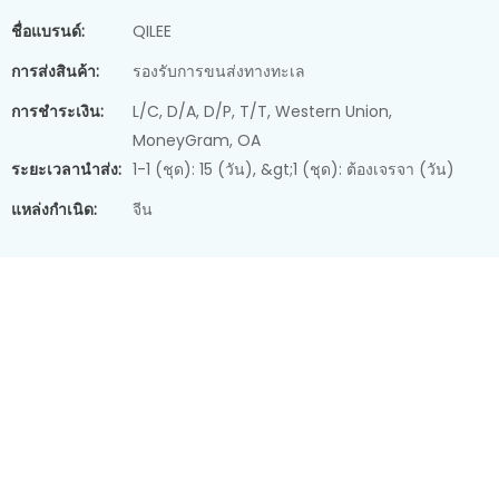
ชื่อแบรนด์:
QILEE
การส่งสินค้า:
รองรับการขนส่งทางทะเล
การชำระเงิน:
L/C, D/A, D/P, T/T, Western Union,
MoneyGram, OA
ระยะเวลานำส่ง:
1-1 (ชุด): 15 (วัน), &gt;1 (ชุด): ต้องเจรจา (วัน)
แหล่งกำเนิด:
จีน