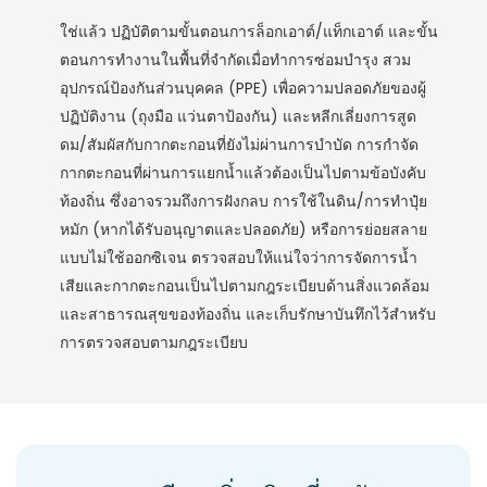
ใช่แล้ว ปฏิบัติตามขั้นตอนการล็อกเอาต์/แท็กเอาต์ และขั้น
ตอนการทำงานในพื้นที่จำกัดเมื่อทำการซ่อมบำรุง สวม
อุปกรณ์ป้องกันส่วนบุคคล (PPE) เพื่อความปลอดภัยของผู้
ปฏิบัติงาน (ถุงมือ แว่นตาป้องกัน) และหลีกเลี่ยงการสูด
ดม/สัมผัสกับกากตะกอนที่ยังไม่ผ่านการบำบัด การกำจัด
กากตะกอนที่ผ่านการแยกน้ำแล้วต้องเป็นไปตามข้อบังคับ
ท้องถิ่น ซึ่งอาจรวมถึงการฝังกลบ การใช้ในดิน/การทำปุ๋ย
หมัก (หากได้รับอนุญาตและปลอดภัย) หรือการย่อยสลาย
แบบไม่ใช้ออกซิเจน ตรวจสอบให้แน่ใจว่าการจัดการน้ำ
เสียและกากตะกอนเป็นไปตามกฎระเบียบด้านสิ่งแวดล้อม
และสาธารณสุขของท้องถิ่น และเก็บรักษาบันทึกไว้สำหรับ
การตรวจสอบตามกฎระเบียบ