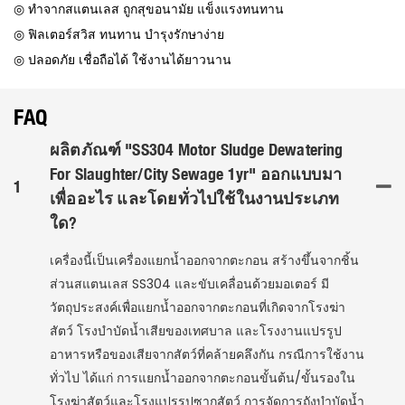
◎ ทำจากสแตนเลส ถูกสุขอนามัย แข็งแรงทนทาน
◎ ฟิลเตอร์สวิส ทนทาน บำรุงรักษาง่าย
◎ ปลอดภัย เชื่อถือได้ ใช้งานได้ยาวนาน
FAQ
ผลิตภัณฑ์ "SS304 Motor Sludge Dewatering
For Slaughter/City Sewage 1yr" ออกแบบมา
1
เพื่ออะไร และโดยทั่วไปใช้ในงานประเภท
ใด?
เครื่องนี้เป็นเครื่องแยกน้ำออกจากตะกอน สร้างขึ้นจากชิ้น
ส่วนสแตนเลส SS304 และขับเคลื่อนด้วยมอเตอร์ มี
วัตถุประสงค์เพื่อแยกน้ำออกจากตะกอนที่เกิดจากโรงฆ่า
สัตว์ โรงบำบัดน้ำเสียของเทศบาล และโรงงานแปรรูป
อาหารหรือของเสียจากสัตว์ที่คล้ายคลึงกัน กรณีการใช้งาน
ทั่วไป ได้แก่ การแยกน้ำออกจากตะกอนขั้นต้น/ขั้นรองใน
โรงฆ่าสัตว์และโรงแปรรูปซากสัตว์ การจัดการถังบำบัดน้ำ