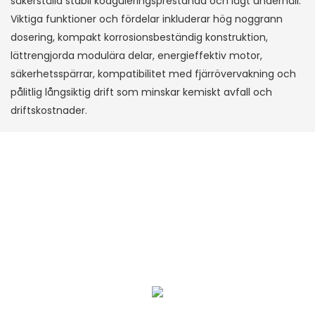
säkerställa stabil koaguleringsprestanda och lågt underhåll.
Viktiga funktioner och fördelar inkluderar hög noggrann
dosering, kompakt korrosionsbeständig konstruktion,
lättrengjorda modulära delar, energieffektiv motor,
säkerhetsspärrar, kompatibilitet med fjärrövervakning och
pålitlig långsiktig drift som minskar kemiskt avfall och
driftskostnader.