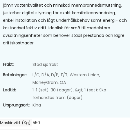
jämn vattenkvalitet och minskad membrannedsmutsning,
justerbar digital styrning för exakt kemikalieanvändning,
enkel installation och lågt underhållsbehov samt energi- och
kostnadseffektiv drift. Idealisk för små till medelstora
avsaltningsenheter som behöver stabil prestanda och lägre
driftskostnader.
Frakt:
Stöd sjöfrakt
Betalningar:
L/C, D/A, D/P, T/T, Western Union,
MoneyGram, OA
Ledtid:
1-1 (set): 30 (dagar), &gt; 1 (set): Ska
förhandlas fram (dagar)
Ursprungsort:
Kina
Maskinvikt (kg)
550