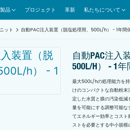
製品
プロジェクト
革新
私たちについて
ニット
自動PAC注入装置（脱塩処理用、500L/h） - 1年間
自動PAC注入
500L/h） - 
最大500L/hの処理能力
けのコンパクトな自動粉末
定した水質と膜の汚染低減
量を可能にする調整可能な
てエネルギー効率とコスト
ストを必要とする中小規模