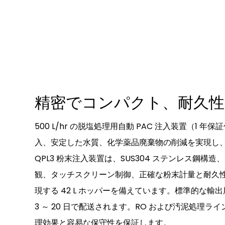
精密でコンパクト、耐久性
500 L/hr の脱塩処理用自動 PAC 注入装置（1 
入、安定した水質、化学薬品廃棄物の削減を実現し
QPL3 粉末注入装置は、SUS304 ステンレス鋼構
観、タッチスクリーン制御、正確な粉末計量と耐久
現する 42 L ホッパーを備えています。標準的な輸
3 ～ 20 日で配送されます。RO および汚泥処理
理効果と容易な保守性を保証します。