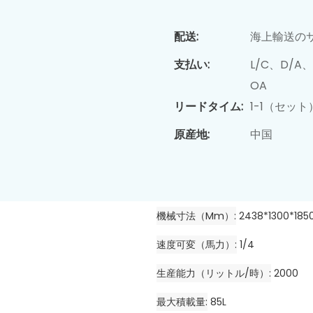
配送:
海上輸送の
支払い:
L/C、D/
OA
リードタイム:
1-1（セッ
原産地:
中国
機械寸法（mm）
2438*1300*185
速度可変（馬力）
1/4
生産能力（リットル/時）
2000
最大積載量
85L