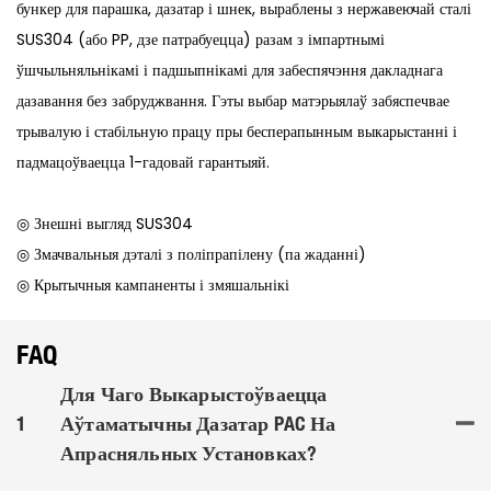
бункер для парашка, дазатар і шнек, выраблены з нержавеючай сталі
SUS304 (або PP, дзе патрабуецца) разам з імпартнымі
ўшчыльняльнікамі і падшыпнікамі для забеспячэння дакладнага
дазавання без забруджвання. Гэты выбар матэрыялаў забяспечвае
трывалую і стабільную працу пры бесперапынным выкарыстанні і
падмацоўваецца 1-гадовай гарантыяй.
◎ Знешні выгляд SUS304
◎ Змачвальныя дэталі з поліпрапілену (па жаданні)
◎ Крытычныя кампаненты і змяшальнікі
FAQ
Для Чаго Выкарыстоўваецца
1
Аўтаматычны Дазатар PAC На
Апрасняльных Установках?