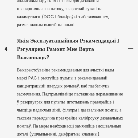
аналагавыя кіруючыя сігналы для дазавання
прапарцыянальна патоку, зваротнай сувязі па
каламутнасці/DOC і блакіроўкі з абсталяваннем,
размешчаным вышэй па плыні.
Якія Эксплуатацыйныя Рэкамендацыі І
4
Рэгулярны Рамонт Мне Варта
Выконваць?
Выкарыстоўвайце рэкамендаваныя для ачысткі вады
маркі PAC і рыхтуйце пульпы з рэкамендаванай
канцэнтрацыяй цвёрдых рэчываў, каб пазбегнуць
засмечвання. Падтрымлівайце пастаяннае перамешванне
ў рэзервуарах для пульпы, штотыдзень правярайце і
чысціце падаючыя лініі, фільтры і дазавальныя помпы, а
таксама перыядычна правярайце каліброўку дазавальных
помпаў. Па меры неабходнасці замяняйце зношвальныя
дэталі (ўшчыльненні, дыяфрагмы, клапаны).