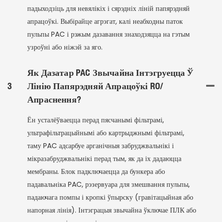
падыходзіць для невялікіх і сярэдніх ліній папярэдняй
апрацоўкі. Выбірайце агрэгат, калі неабходны паток
пульпы PAC і рэжым дазавання знаходзяцца на гэтым
узроўні або ніжэй за яго.
Як Дазатар PAC Звычайна Інтэгруецца Ў
3
Лінію Папярэдняй Апрацоўкі RO/
Апраснення?
Ён усталёўваецца перад пясчанымі фільтрамі,
ультрафільтрацыйнымі або картрыджнымі фільтрамі,
таму PAC адсарбуе арганічныя забруджвальнікі і
мікразабруджвальнікі перад тым, як да іх дадаюцца
мембраны. Блок падключаецца да бункера або
падавальніка PAC, рэзервуара для змешвання пульпы,
падаючага помпы і кропкі ўпырску (гравітацыйная або
напорная лінія). Інтэграцыя звычайна ўключае ПЛК або