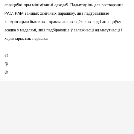
апрацоўкі пры мінімізацыі адходаў. Падыходзіць для растварэння
PAC, PAM і іншых хімічных парашкоў, яна падтрымлівае
кандэнсацыю бытавых і прамысловых сцёкавых вод і апрацоўку
асадка з мадэлямі, якія падбіраюцца ў залежнасці ад магутнасці і
характарыстык парашка.
◎
◎
◎