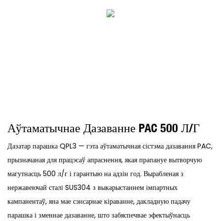
Аўтаматычнае Дазаванне PAC 500 Л/г
Дазатар парашка QPL3 — гэта аўтаматычная сістэма дазавання PAC,
прызначаная для працэсаў апраснення, якая прапануе вытворчую
магутнасць 500 л/г і гарантыю на адзін год. Вырабленая з
нержавеючай сталі SUS304 з выкарыстаннем імпартных
кампанентаў, яна мае сэнсарнае кіраванне, дакладную падачу
парашка і зменнае дазаванне, што забяспечвае эфектыўнасць