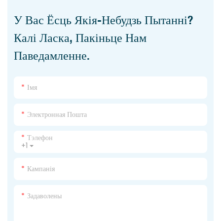
У Вас Ёсць Якія-Небудзь Пытанні?
Калі Ласка, Пакіньце Нам
Паведамленне.
Імя
Электронная Пошта
Тэлефон
+1
Кампанія
Задаволены