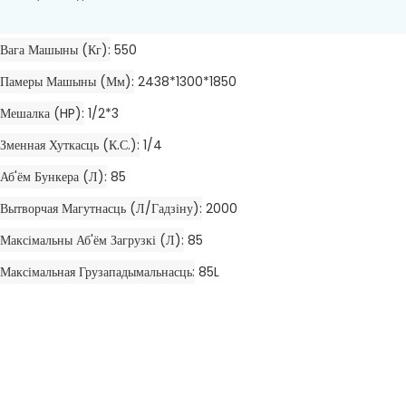
Вага Машыны (кг)
550
Памеры Машыны (мм)
2438*1300*1850
Мешалка (HP)
1/2*3
Зменная Хуткасць (к.с.)
1/4
Аб'ём Бункера (л)
85
Вытворчая Магутнасць (л/гадзіну)
2000
Максімальны Аб'ём Загрузкі (л)
85
Максімальная Грузападымальнасць
85L