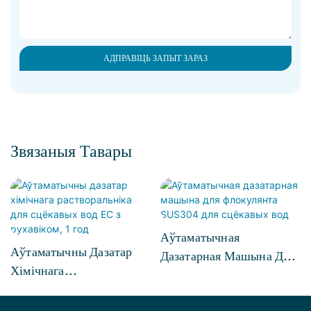
АДПРАВІЦЬ ЗАПЫТ ЗАРАЗ
Звязаныя Тавары
Аўтаматычная
Аўтаматычны Дазатар
Дазатарная Машына Для
Хімічнага
Флокулянта SUS304 Для
Растворальніка Для
Сцёкавых Вод
Сцёкавых Вод EC З