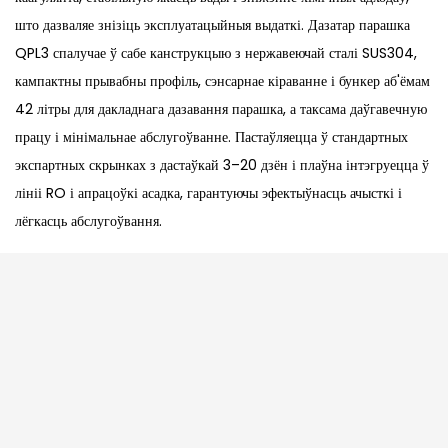
што дазваляе знізіць эксплуатацыйныя выдаткі. Дазатар парашка
QPL3 спалучае ў сабе канструкцыю з нержавеючай сталі SUS304,
кампактны прывабны профіль, сэнсарнае кіраванне і бункер аб'ёмам
42 літры для дакладнага дазавання парашка, а таксама даўгавечную
працу і мінімальнае абслугоўванне. Пастаўляецца ў стандартных
экспартных скрынках з дастаўкай 3–20 дзён і плаўна інтэгруецца ў
лініі RO і апрацоўкі асадка, гарантуючы эфектыўнасць ачысткі і
лёгкасць абслугоўвання.