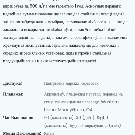
апрацоўвае да 500 л/г і мае гарантыю 1 год. Асноўныя перавагі:
надзейнае аўтаматызаванае дазаванне для стабільнай якасці вады і
зніжэння забруджвання мембран, рэгуляванае лічбавае кіраванне для
дакладнага выкарыстання хімікатаў, простая ўстаноўка і нізкія
эксплуатацыйныя выдаткі, а таксама энергаэфектыўная і эканамічна
эфектыўная эксплуатацыя. Ідэальна падыходзіць для невялікіх і
сярэдніх апрасняльных установак, якім патрэбна стабільная
прадукцыйнасць і нізкія эксплуатацыйныя выдаткі.
Дастаўка:
Падтрымка марскіх перавозак
Плацяжы:
Акрэдытыў, плацежны перавод, перавод на
суму, транзакцыя па пераводу, Western
Union, MoneyGram, OA
Час Выканання:
1-1 (камплекты): 30 (дзён), &gt; 1
(камплекты): будзе абмяркоўвацца (дзён)
Месца Паходжання:
Кітай