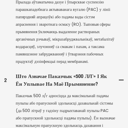
Прылада аўтаматычна дазуе і ўпырсквае суспензію
парашкападобнага актываванага вугалю (PAC) у лініі
папярэдняй апрацоўкі або падачы вады сістэм
апраснення і зваротнага осмасу (RO). Тыповыя сферы
прымянення ўключаюць выдаленне раствораных
арганічных рэчываў, мікразабруджвальнікаў, метабалітаў
водарасцяў, злучэнняў са смакам і пахам, а таксама
памяншэнне забруджванняў і ўтварэння пабочных
прадуктаў дэзінфекцыі перад мембранамі.
Што Азначае Паказчык «500 Л/г» І Як
2
Ён Уплывае На Маё Прымяненне?
Паказчык 500 л/г адносіцца да максімальнай падачы
пульпы або прапускной здольнасці дазавальнай сістэмы
(да 500 літраў у гадзіну падрыхтаванай пульпы PAC
або прапускной здольнасці падачы пульпы). Ён вызначае
максімальную прапускную здольнасць дазавання і