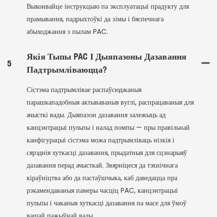
Выконвайце інструкцыю па эксплуатацыі прадукту для
прамывання, падрыхтоўкі да зімы і бяспечнага
абыходжання з пылам PAC.
Якія Тыпы PAC І Дыяпазоны Дазавання
5
Падтрымліваюцца?
Сістэма падтрымлівае распаўсюджаныя
парашкападобныя актываваныя вуглі, распрацаваныя для
ачысткі вады. Дыяпазон дазавання залежыць ад
канцэнтрацыі пульпы і налад помпы — пры правільнай
канфігурацыі сістэма можа падтрымліваць нізкія і
сярэднія хуткасці дазавання, прыдатныя для сцэнарыяў
дазавання перад ачысткай. Звярніцеся да тэхнічнага
кіраўніцтва або да пастаўшчыка, каб даведацца пра
рэкамендаваныя памеры часціц PAC, канцэнтрацыі
пульпы і чаканыя хуткасці дазавання па масе для ўмоў
вашай пажыўнай вады.