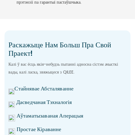
прэтэнзіі па гарантыі пастаўшчыка.
Раскажыце Нам Больш Пра Свой
Праект!
Калі ў вас ёсць якія-небудзь пытанні адносна сістэм ачысткі
вады, калі ласка, звяжыцеся з QILEE.
Стайнявае Абсталяванне
Дасведчаная Тэхналогія
Аўтаматызаваная Аперацыя
Простае Кіраванне