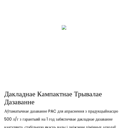
Дакладнае Кампактнае Трывалае
Дазаванне
Аўтаматычнае дазаванне PAC для апраснення з прадукцыйнасцю
500 л/г з гарантыяй на 1 год забяспечвае дакладнае дазаванне
каагулянта, стабільную якасць вады і зніжэнне хімічных адходаў,