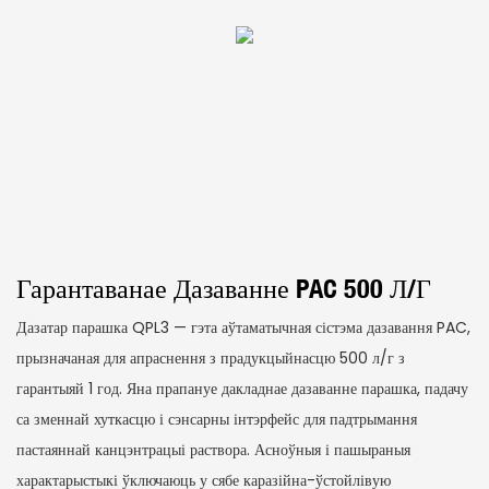
Гарантаванае Дазаванне PAC 500 Л/г
Дазатар парашка QPL3 — гэта аўтаматычная сістэма дазавання PAC,
прызначаная для апраснення з прадукцыйнасцю 500 л/г з
гарантыяй 1 год. Яна прапануе дакладнае дазаванне парашка, падачу
са зменнай хуткасцю і сэнсарны інтэрфейс для падтрымання
пастаяннай канцэнтрацыі раствора. Асноўныя і пашыраныя
характарыстыкі ўключаюць у сябе каразійна-ўстойлівую