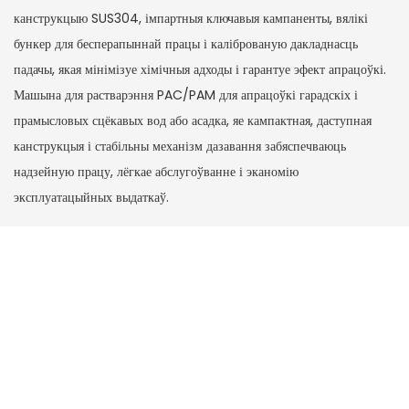
канструкцыю SUS304, імпартныя ключавыя кампаненты, вялікі
бункер для бесперапыннай працы і каліброваную дакладнасць
падачы, якая мінімізуе хімічныя адходы і гарантуе эфект апрацоўкі.
Машына для растварэння PAC/PAM для апрацоўкі гарадскіх і
прамысловых сцёкавых вод або асадка, яе кампактная, даступная
канструкцыя і стабільны механізм дазавання забяспечваюць
надзейную працу, лёгкае абслугоўванне і эканомію
эксплуатацыйных выдаткаў.