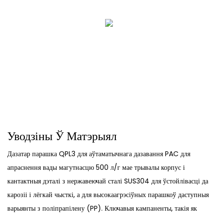
Уводзіны Ў Матэрыял
Дазатар парашка QPL3 для аўтаматычнага дазавання PAC для
апраснення вады магутнасцю 500 л/г мае трывалы корпус і
кантактныя дэталі з нержавеючай сталі SUS304 для ўстойлівасці да
карозіі і лёгкай чысткі, а для высокаагрэсіўных парашкоў даступныя
варыянты з поліпрапілену (PP). Ключавыя кампаненты, такія як