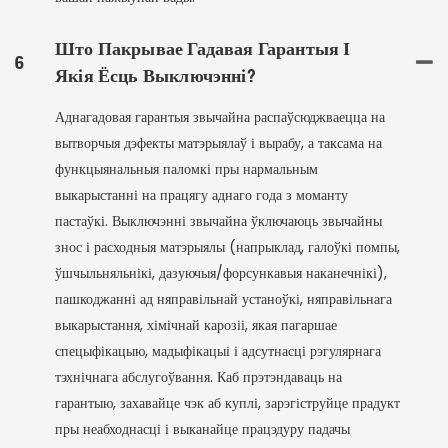
Што Пакрывае Гадавая Гарантыя І
6
Якія Ёсць Выключэнні?
Аднагадовая гарантыя звычайна распаўсюджваецца на
вытворчыя дэфекты матэрыялаў і вырабу, а таксама на
функцыянальныя паломкі пры нармальным
выкарыстанні на працягу аднаго года з моманту
пастаўкі. Выключэнні звычайна ўключаюць звычайны
знос і расходныя матэрыялы (напрыклад, галоўкі помпы,
ўшчыльняльнікі, дазуючыя/форсункавыя наканечнікі),
пашкоджанні ад няправільнай устаноўкі, няправільнага
выкарыстання, хімічнай карозіі, якая пагаршае
спецыфікацыю, мадыфікацыі і адсутнасці рэгулярнага
тэхнічнага абслугоўвання. Каб прэтэндаваць на
гарантыю, захавайце чэк аб куплі, зарэгіструйце прадукт
пры неабходнасці і выканайце працэдуру падачы