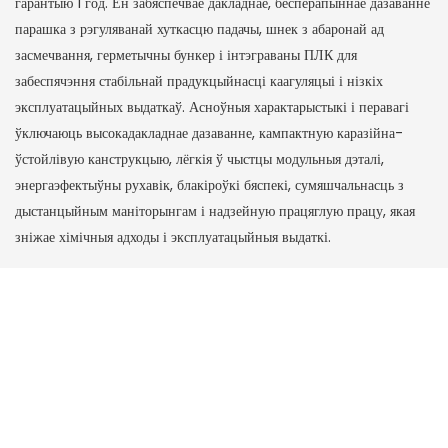
гарантыю 1 год. Ён забяспечвае дакладнае, бесперапыннае дазаванне
парашка з рэгуляванай хуткасцю падачы, шнек з абаронай ад
засмечвання, герметычны бункер і інтэграваны ПЛК для
забеспячэння стабільнай прадукцыйнасці каагуляцыі і нізкіх
эксплуатацыйных выдаткаў. Асноўныя характарыстыкі і перавагі
ўключаюць высокадакладнае дазаванне, кампактную каразійна-
ўстойлівую канструкцыю, лёгкія ў чыстцы модульныя дэталі,
энергаэфектыўны рухавік, блакіроўкі бяспекі, сумяшчальнасць з
дыстанцыйным маніторынгам і надзейную працяглую працу, якая
зніжае хімічныя адходы і эксплуатацыйныя выдаткі.