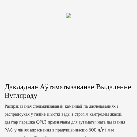
Дакладнае Аўтаматызаванае Выдаленне
Вугляроду
Распрацаваная спецыялізаванай камандай па даследаваннях і
распрацоўках у галіне ачысткі вады з строгім кантролем якасці,
дазатар парашка QPL3 прызначаны для аўтаматычнага дазавання
PAC у лініях апраснення з прадукцыйнасцю 500 л/г і мае