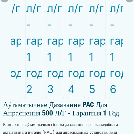
Аўтаматычнае Дазаванне PAC Для
Апраснення 500 Л/г - Гарантыя 1 Год
Кампактная аўтаматычная сістэма дазавання парашкападобнага
актываванага вугалю (PAC) для апрасняльных установак, якая