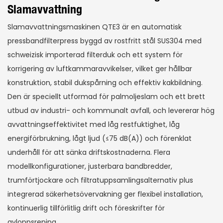
Slamavvattning
Slamavvattningsmaskinen QTE3 är en automatisk
pressbandfilterpress byggd av rostfritt stål SUS304 med
schweizisk importerad filterduk och ett system för
korrigering av luftkammaravvikelser, vilket ger hållbar
konstruktion, stabil dukspårning och effektiv kakbildning.
Den är speciellt utformad för palmoljeslam och ett brett
utbud av industri- och kommunalt avfall, och levererar hög
avvattningseffektivitet med låg restfuktighet, låg
energiförbrukning, lågt ljud (≤75 dB(A)) och förenklat
underhåll för att sänka driftskostnaderna. Flera
modellkonfigurationer, justerbara bandbredder,
trumförtjockare och filtratuppsamlingsalternativ plus
integrerad säkerhetsövervakning ger flexibel installation,
kontinuerlig tillförlitlig drift och föreskrifter för
avloppsrening.