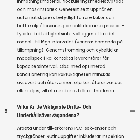
inmatningsmaterial, flockuleringsmedelstyp/dos
och maskinstorlek. Generellt sett uppnår en
automatisk press betydligt torrare kakor och
bättre oljeåtervinning än enkla kammarpressar –
typiska kakfuktighetsintervall ligger ofta i det
medel- till låga intervallet (varierar beroende på
tillämpning). Genomströmning och cykeltid är
modellspecifika; kontakta leverantörer för
kapacitetsintervall. Obs: med optimerad
konditionering kan kakfuktigheten minskas
avsevärt och återvunnen olja kan återanvändas
eller säljas, vilket minskar avfallskostnaderna.
Vilka Är De Viktigaste Drifts- Och
5
Underhållsövervägandena?
Arbeta under tillverkarens PLC-sekvenser och
tryckgränser. Rutinuppgifter inkluderar inspektion