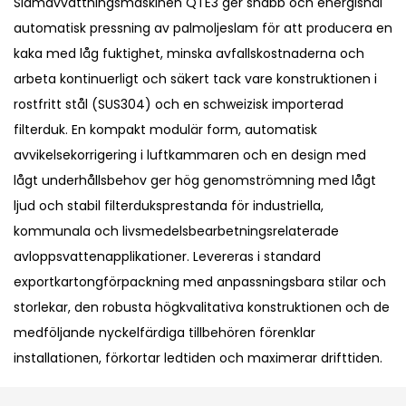
Slamavvattningsmaskinen QTE3 ger snabb och energisnål
automatisk pressning av palmoljeslam för att producera en
kaka med låg fuktighet, minska avfallskostnaderna och
arbeta kontinuerligt och säkert tack vare konstruktionen i
rostfritt stål (SUS304) och en schweizisk importerad
filterduk. En kompakt modulär form, automatisk
avvikelsekorrigering i luftkammaren och en design med
lågt underhållsbehov ger hög genomströmning med lågt
ljud och stabil filterduksprestanda för industriella,
kommunala och livsmedelsbearbetningsrelaterade
avloppsvattenapplikationer. Levereras i standard
exportkartongförpackning med anpassningsbara stilar och
storlekar, den robusta högkvalitativa konstruktionen och de
medföljande nyckelfärdiga tillbehören förenklar
installationen, förkortar ledtiden och maximerar drifttiden.