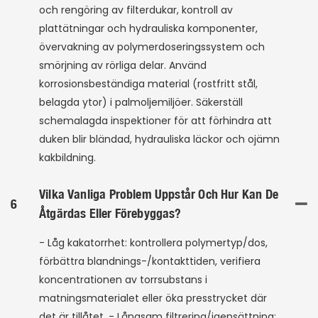
och rengöring av filterdukar, kontroll av
plattätningar och hydrauliska komponenter,
övervakning av polymerdoseringssystem och
smörjning av rörliga delar. Använd
korrosionsbeständiga material (rostfritt stål,
belagda ytor) i palmoljemiljöer. Säkerställ
schemalagda inspektioner för att förhindra att
duken blir bländad, hydrauliska läckor och ojämn
kakbildning.
Vilka Vanliga Problem Uppstår Och Hur Kan De
6
Åtgärdas Eller Förebyggas?
- Låg kakatorrhet: kontrollera polymertyp/dos,
förbättra blandnings-/kontakttiden, verifiera
koncentrationen av torrsubstans i
matningsmaterialet eller öka presstrycket där
det är tillåtet. - Långsam filtrering/igensättning: