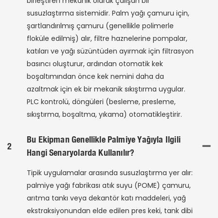
birleştiren mekanik olarak çalışan bir
susuzlaştırma sistemidir. Palm yağı çamuru için,
şartlandırılmış çamuru (genellikle polimerle
floküle edilmiş) alır, filtre haznelerine pompalar,
katıları ve yağı süzüntüden ayırmak için filtrasyon
basıncı oluşturur, ardından otomatik kek
boşaltımından önce kek nemini daha da
azaltmak için ek bir mekanik sıkıştırma uygular.
PLC kontrolü, döngüleri (besleme, presleme,
sıkıştırma, boşaltma, yıkama) otomatikleştirir.
Bu Ekipman Genellikle Palmiye Yağıyla Ilgili
2
Hangi Senaryolarda Kullanılır?
Tipik uygulamalar arasında susuzlaştırma yer alır:
palmiye yağı fabrikası atık suyu (POME) çamuru,
arıtma tankı veya dekantör katı maddeleri, yağ
ekstraksiyonundan elde edilen pres keki, tank dibi