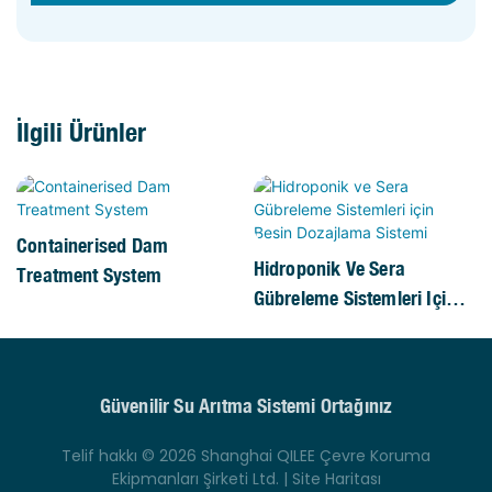
İlgili Ürünler
Containerised Dam
Hidroponik Ve Sera
Treatment System
Gübreleme Sistemleri Için
Besin Dozajlama Sistemi
Güvenilir Su Arıtma Sistemi Ortağınız
Telif hakkı © 2026 Shanghai QILEE Çevre Koruma
Ekipmanları Şirketi Ltd. |
Site Haritası