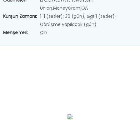
Ödemeler:
L/C,D/A,D/P,T/T,Western
Union,MoneyGram,OA
Kurşun Zamanı:
1-1 (setler): 30 (gün), &gt;1 (setler):
Görüşme yapılacak (gün)
Menşe Yeri:
Çin