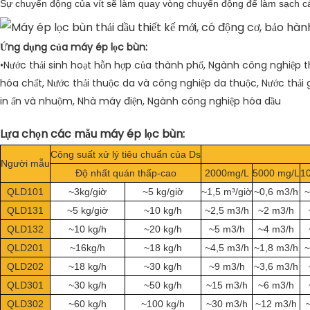
Sự chuyển động của vít sẽ làm quay vòng chuyển động để làm sạch các
Ứng dụng của máy ép lọc bùn:
•Nước thải sinh hoạt hỗn hợp của thành phố, Ngành công nghiệp
hóa chất, Nước thải thuộc da và công nghiệp da thuộc, Nước thải gi
in ấn và nhuộm, Nhà máy điện, Ngành công nghiệp hóa dầu
Lựa chọn các mẫu máy ép lọc bùn:
Công suất xử lý tiêu chuẩn của Ds
Người mẫu
Độ nhất quán thấp-cao
2000mg/L
5000 mg/L
1
QLD101
~3kg/giờ
~5 kg/giờ
~1,5 m³/giờ
~0,6 m3/h
~
QLD131
~5 kg/giờ
~10 kg/h
~2,5 m3/h
~2 m3/h
QLD132
~10 kg/h
~20 kg/h
~5 m3/h
~4 m3/h
QLD201
~16kg/h
~18 kg/h
~4,5 m3/h
~1,8 m3/h
~
QLD202
~18 kg/h
~30 kg/h
~9 m3/h
~3,6 m3/h
QLD301
~30 kg/h
~50 kg/h
~15 m3/h
~6 m3/h
QLD302
~60 kg/h
~100 kg/h
~30 m3/h
~12 m3/h