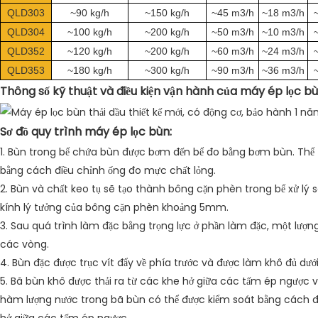
QLD303
~90 kg/h
~150 kg/h
~45 m3/h
~18 m3/h
QLD304
~100 kg/h
~200 kg/h
~50 m3/h
~10 m3/h
QLD352
~120 kg/h
~200 kg/h
~60 m3/h
~24 m3/h
QLD353
~180 kg/h
~300 kg/h
~90 m3/h
~36 m3/h
Thông số kỹ thuật và điều kiện vận hành của máy ép lọc bù
Sơ đồ quy trình máy ép lọc bùn:
1. Bùn trong bể chứa bùn được bơm đến bể đo bằng bơm bùn. Thể 
bằng cách điều chỉnh ống đo mực chất lỏng.
2. Bùn và chất keo tụ sẽ tạo thành bông cặn phèn trong bể xử lý 
kính lý tưởng của bông cặn phèn khoảng 5mm.
3. Sau quá trình làm đặc bằng trọng lực ở phần làm đặc, một lượng
các vòng.
4. Bùn đặc được trục vít đẩy về phía trước và được làm khô đủ dướ
5. Bã bùn khô được thải ra từ các khe hở giữa các tấm ép ngược và 
hàm lượng nước trong bã bùn có thể được kiểm soát bằng cách đi