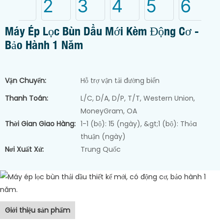
Máy Ép Lọc Bùn Dầu Mới Kèm Động Cơ -
Bảo Hành 1 Năm
Vận Chuyển:
Hỗ trợ vận tải đường biển
Thanh Toán:
L/C, D/A, D/P, T/T, Western Union,
MoneyGram, OA
Thời Gian Giao Hàng:
1-1 (bộ): 15 (ngày), &gt;1 (bộ): Thỏa
thuận (ngày)
Nơi Xuất Xứ:
Trung Quốc
Giới thiệu sản phẩm