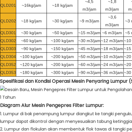
~4,5
~1,8
QLD201
~16kg/jam
~18 kg/jam
m3/jam
m3/jam
m
~3,6
QLD202
~18 kg/jam
~30 kg/jam
~9 m3/jam
~3 
m3/jam
QLD301
~30 kg/jam
~50 kg/jam
~15 m3/jam
~6 m3/jam
~5 
QLD302
~60 kg/jam
~100 kg/jam
~30 m3/jam
~12 m3/jam
~10
QLD303
~90 kg/jam
~150 kg/jam
~45 m3/jam
~18 m3/jam
~15
QLD304
~100 kg/jam
~200 kg/jam
~50 m3/jam
~10 m3/jam
~20
QLD352
~120 kg/jam
~200 kg/jam
~60 m3/jam
~24 m3/jam
~20
QLD353
~180 kg/jam
~300 kg/jam
~90 m3/jam
~36 m3/jam
~30
Spesifikasi dan Kondisi Operasi Mesin Penyaring Lumpur (S
Diagram Alur Mesin Pengepres Filter Lumpur:
1. Lumpur di bak penampung lumpur diangkut ke tangki pengu
lumpur dapat dikontrol dengan menyesuaikan tabung ketinggia
2. Lumpur dan flokulan akan membentuk flok tawas di tangk