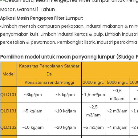
Aplikasi Mesin Pengepres Filter Lumpur:
•Limbah mentah campuran perkotaan, Industri makanan & minuman
penyamakan kulit, Limbah industri kertas & pulp, Limbah industri
percetakan & pewarnaan, Pembangkit listrik, Industri petrokimia
Pemilihan model untuk mesin penyaring lumpur (Sludge Fi
Kapasitas Pengolahan Standar
Model
Ds
Konsistensi rendah-tinggi
2000 mg/L
5000 mg/L
100
~0,6
QLD101
~3kg/jam
~5 kg/jam
~1,5 m³/jam
m3/jam
m
~2,5
QLD131
~5 kg/jam
~10 kg/jam
~2 m3/jam
~1 
m3/jam
QLD132
~10 kg/jam
~20 kg/jam
~5 m3/jam
~4 m3/jam
~2 