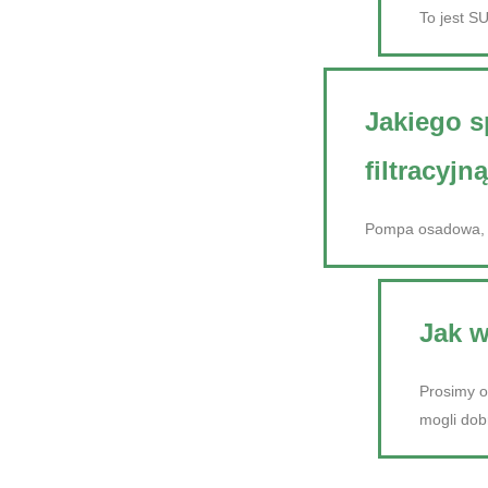
To jest S
Jakiego s
filtracyj
Pompa osadowa, p
Jak 
Prosimy o
mogli dob