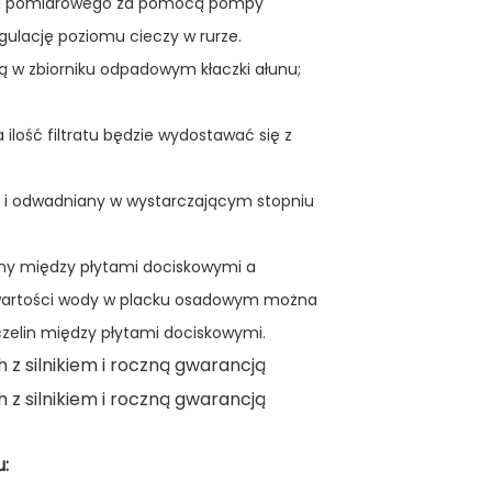
nika pomiarowego za pomocą pompy
ulację poziomu cieczy w rurze.
ą w zbiorniku odpadowym kłaczki ałunu;
ilość filtratu będzie wydostawać się z
ę i odwadniany w wystarczającym stopniu
iny między płytami dociskowymi a
awartości wody w placku osadowym można
czelin między płytami dociskowymi.
: