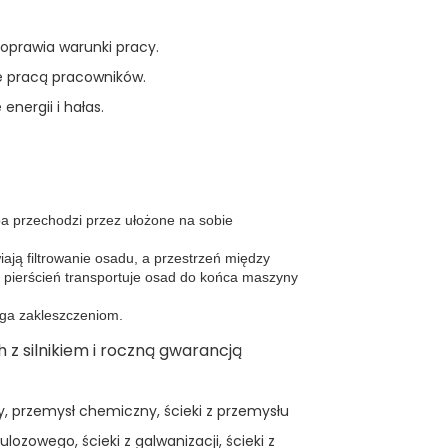
poprawia warunki pracy.
e pracą pracowników.
nergii i hałas.
ba przechodzi przez ułożone na sobie
iają filtrowanie osadu, a przestrzeń między
y pierścień transportuje osad do końca maszyny
iega zakleszczeniom.
y, przemysł chemiczny, ścieki z przemysłu
lozowego, ścieki z galwanizacji, ścieki z