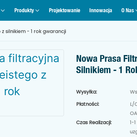
Produkty
Projektowanie
Innowacja
O Nas
z silnikiem - 1 rok gwarancji
Nowa Prasa Filt
Silnikiem - 1 R
Wysyłka:
Ws
Płatności:
L/
O
Czas Realizacji:
1-1
uz