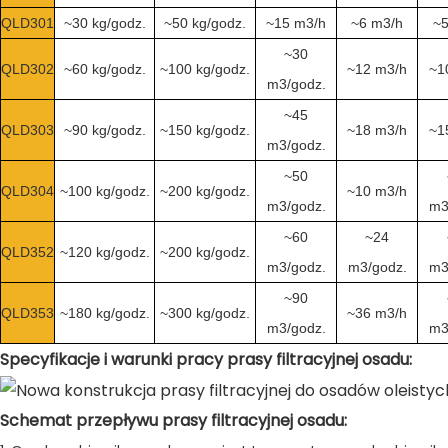
QLD301
~30 kg/godz.
~50 kg/godz.
~15 m3/h
~6 m3/h
~5
~30
QLD302
~60 kg/godz.
~100 kg/godz.
~12 m3/h
~1
m3/godz.
~45
QLD303
~90 kg/godz.
~150 kg/godz.
~18 m3/h
~1
m3/godz.
~50
QLD304
~100 kg/godz.
~200 kg/godz.
~10 m3/h
m3/godz.
m3
~60
~24
QLD352
~120 kg/godz.
~200 kg/godz.
m3/godz.
m3/godz.
m3
~90
QLD353
~180 kg/godz.
~300 kg/godz.
~36 m3/h
m3/godz.
m3
Specyfikacje i warunki pracy prasy filtracyjnej osadu:
Schemat przepływu prasy filtracyjnej osadu: