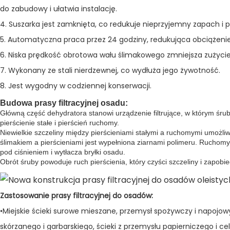
do zabudowy i ułatwia instalację.
4. Suszarka jest zamknięta, co redukuje nieprzyjemny zapach i 
5. Automatyczna praca przez 24 godziny, redukująca obciążeni
6. Niska prędkość obrotowa wału ślimakowego zmniejsza zużycie e
7. Wykonany ze stali nierdzewnej, co wydłuża jego żywotność.
8. Jest wygodny w codziennej konserwacji.
Budowa prasy filtracyjnej osadu:
Główną część dehydratora stanowi urządzenie filtrujące, w którym śru
pierścienie stałe i pierścień ruchomy.
Niewielkie szczeliny między pierścieniami stałymi a ruchomymi umożliw
ślimakiem a pierścieniami jest wypełniona ziarnami polimeru. Ruchom
pod ciśnieniem i wytłacza bryłki osadu.
Obrót śruby powoduje ruch pierścienia, który czyści szczeliny i zapob
Zastosowanie prasy filtracyjnej do osadów:
•Miejskie ścieki surowe mieszane, przemysł spożywczy i napojow
skórzanego i garbarskiego, ścieki z przemysłu papierniczego i celu