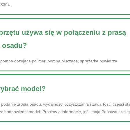
US304.
przętu używa się w połączeniu z prasą
ną osadu?
ompa dozująca polimer, pompa płucząca, sprężarka powietrza.
wybrać model?
 podanie źródła osadu, wydajności oczyszczania i zawartości części st
rać odpowiedni model. Prosimy o informację, jeśli mają Państwo szcz