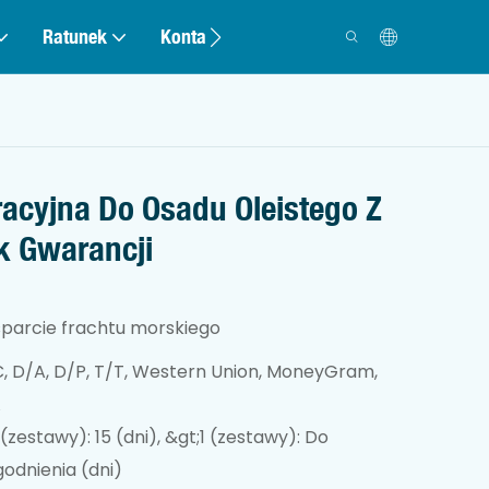
Ratunek
Kontakt
racyjna Do Osadu Oleistego Z
ok Gwarancji
parcie frachtu morskiego
C, D/A, D/P, T/T, Western Union, MoneyGram,
A
 (zestawy): 15 (dni), &gt;1 (zestawy): Do
godnienia (dni)