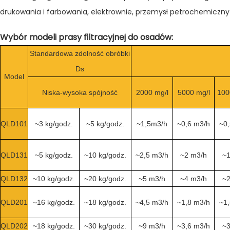
drukowania i farbowania, elektrownie, przemysł petrochemiczny
Wybór modeli prasy filtracyjnej do osadów:
Standardowa zdolność obróbki
Ds
Model
Niska-wysoka spójność
2000 mg/l
5000 mg/l
100
QLD101
~3 kg/godz.
~5 kg/godz.
~1,5m3/h
~0,6 m3/h
~0,
QLD131
~5 kg/godz.
~10 kg/godz.
~2,5 m3/h
~2 m3/h
~1
QLD132
~10 kg/godz.
~20 kg/godz.
~5 m3/h
~4 m3/h
~2
QLD201
~16 kg/godz.
~18 kg/godz.
~4,5 m3/h
~1,8 m3/h
~1,
QLD202
~18 kg/godz.
~30 kg/godz.
~9 m3/h
~3,6 m3/h
~3