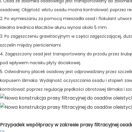
1. Osad ze zbiornika osadowego jest transportowany do zbior
osadowej. Objętość wlotu osadu można kontrolować poprzez reg
2. Po wymieszaniu za pomocą mieszadła osad i flokulant utworz
idealna średnica kłaczków ałunu wynosi około 5 mm.
3. Po zagęszczeniu grawitacyjnym w części zagęszczającej, duża 
szczelin między pierścieniami.
4. Zagęszczony osad jest transportowany do przodu przez śrub
pod wpływem nacisku płyty dociskowej.
5. Odwodniony placek osadowy jest odprowadzany przez szczel
korpusem ślimaka. Wydajność oczyszczania osadu i stopień z
kontrolować poprzez regulację prędkości obrotowej ślimaka i sz
Przypadek współpracy w zakresie prasy filtracyjnej osadu