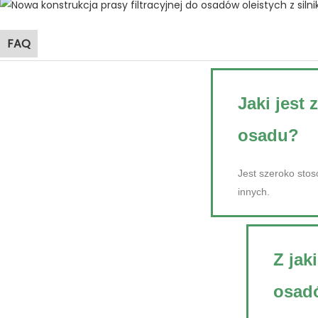
FAQ
Jaki jest 
osadu?
Jest szeroko sto
innych.
Z jak
osad