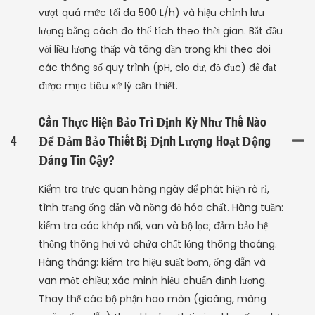
vượt quá mức tối đa 500 L/h) và hiệu chỉnh lưu
lượng bằng cách đo thể tích theo thời gian. Bắt đầu
với liều lượng thấp và tăng dần trong khi theo dõi
các thông số quy trình (pH, clo dư, độ đục) để đạt
được mục tiêu xử lý cần thiết.
Cần Thực Hiện Bảo Trì Định Kỳ Như Thế Nào
4
Để Đảm Bảo Thiết Bị Định Lượng Hoạt Động
Đáng Tin Cậy?
Kiểm tra trực quan hàng ngày để phát hiện rò rỉ,
tình trạng ống dẫn và nồng độ hóa chất. Hàng tuần:
kiểm tra các khớp nối, van và bộ lọc; đảm bảo hệ
thống thông hơi và chứa chất lỏng thông thoáng.
Hàng tháng: kiểm tra hiệu suất bơm, ống dẫn và
van một chiều; xác minh hiệu chuẩn định lượng.
Thay thế các bộ phận hao mòn (gioăng, màng