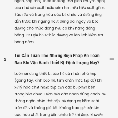
ngăn, ống dẫn) theo khoảng thời gian khuyến nghị
của nhà sản xuất hoặc sớm hơn nếu hiệu suất giảm.
Súc rửa và trung hòa các bể chứa và đường ống
dẫn trước khi ngừng hoạt động dài ngày và bảo
dưỡng cho mùa đông nếu có khả năng đóng
băng. Lưu giữ hồ sơ bảo dưỡng và lên lịch kiểm tra
hàng năm.
Tôi Cần Tuân Thủ Những Biện Pháp An Toàn
5
Nào Khi Vận Hành Thiết Bị Định Lượng Này?
Luôn sử dụng thiết bị bảo hộ cá nhân phù hợp
(găng tay, kính bảo hộ, tấm chắn mặt, tạp dề) khi
xử lý hóa chất hoặc tiếp cận các bộ phận bên
trong bồn chứa. Đảm bảo dán nhãn đúng cách, hệ
thống ngăn chặn thứ cấp, bộ dụng cụ kiểm soát
tràn đổ và thông gió tốt. Không bao giờ trộn lẫn
các hóa chất trong bồn chứa trừ khi được khuyến