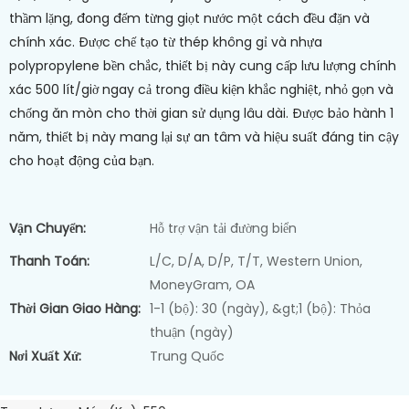
thầm lặng, đong đếm từng giọt nước một cách đều đặn và
chính xác. Được chế tạo từ thép không gỉ và nhựa
polypropylene bền chắc, thiết bị này cung cấp lưu lượng chính
xác 500 lít/giờ ngay cả trong điều kiện khắc nghiệt, nhỏ gọn và
chống ăn mòn cho thời gian sử dụng lâu dài. Được bảo hành 1
năm, thiết bị này mang lại sự an tâm và hiệu suất đáng tin cậy
cho hoạt động của bạn.
Vận Chuyển:
Hỗ trợ vận tải đường biển
Thanh Toán:
L/C, D/A, D/P, T/T, Western Union,
MoneyGram, OA
Thời Gian Giao Hàng:
1-1 (bộ): 30 (ngày), &gt;1 (bộ): Thỏa
thuận (ngày)
Nơi Xuất Xứ:
Trung Quốc