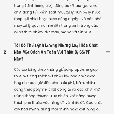
trùng (định lượng clo), đông tụ/kết tủa (polyme,
chất đông tụ), kiểm soát mùi, xử lý bùn, xử lý nước
tháp giải nhiệt hoặc nước công nghiệp, và các nhà
máy xử lý quy mô nhỏ đến trung bình trong các
cơ sở thực phẩm, dệt may, rửa xe và sản xuất.
Tôi Có Thể Định Lượng Những Loại Hóa Chất
2
Nào Một Cách An Toàn Với Thiết Bị SS/PP
Này?
Cấu tạo bằng thép không gỉ/polypropylene giúp
thiết bị tương thích với nhiều loại hóa chất dạng
lỏng như axit (để điều chỉnh độ pH), kiềm, nhiều
công thức polyme, chất đông tụ và các chất khử
trùng thông thường. Tuy nhiên, khả năng tương
thích phụ thuộc vào nồng độ và nhiệt độ. Các chất
oxy hóa mạnh, dung môi mạnh hoặc axit nồng độ