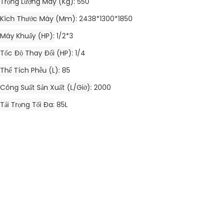
Trọng Lượng Máy (kg)
550
Kích Thước Máy (mm)
2438*1300*1850
Máy Khuấy (HP)
1/2*3
Tốc Độ Thay Đổi (HP)
1/4
Thể Tích Phễu (L)
85
Công Suất Sản Xuất (L/giờ)
2000
Tải Trọng Tối Đa
85L