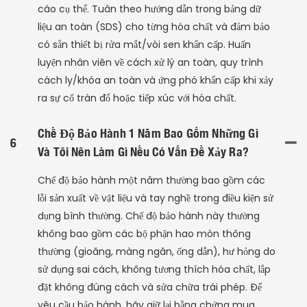
cáo cụ thể. Tuân theo hướng dẫn trong bảng dữ
liệu an toàn (SDS) cho từng hóa chất và đảm bảo
có sẵn thiết bị rửa mắt/vòi sen khẩn cấp. Huấn
luyện nhân viên về cách xử lý an toàn, quy trình
cách ly/khóa an toàn và ứng phó khẩn cấp khi xảy
ra sự cố tràn đổ hoặc tiếp xúc với hóa chất.
Chế Độ Bảo Hành 1 Năm Bao Gồm Những Gì
6
Và Tôi Nên Làm Gì Nếu Có Vấn Đề Xảy Ra?
Chế độ bảo hành một năm thường bao gồm các
lỗi sản xuất về vật liệu và tay nghề trong điều kiện sử
dụng bình thường. Chế độ bảo hành này thường
không bao gồm các bộ phận hao mòn thông
thường (gioăng, màng ngăn, ống dẫn), hư hỏng do
sử dụng sai cách, không tương thích hóa chất, lắp
đặt không đúng cách và sửa chữa trái phép. Để
yêu cầu bảo hành, hãy giữ lại bằng chứng mua