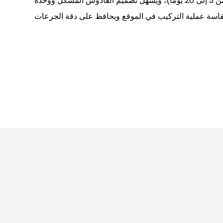
للشحن الآمن (مدة التوصيل من 3 إلى 20 يومًا)، ويُسهّل تصميم القادوس المُشكّل ووحدة