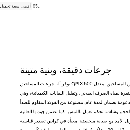
85L
أقصى سعة تحميل
جرعات دقيقة، وبنية متينة
توفر آلة جرعات المساحيق QPL3 تخفيفًا وتغذيةً دقيقين وتلقائيين للمساحيق بمعدل 500
ة لمياه الصرف الصحي، وتقليل النفايات الكيميائية، وهي
ومة بضمان لمدة عام. مصنوعة من الفولاذ المقاوم للصدأ SUS304 أو البولي بروبيلين،
الحجم وشاشة تحكم تعمل باللمس، كما تضمن جودتها العالية
طويل الأمد مع صيانة منخفضة. معبأة في كراتين تصدير قياسية