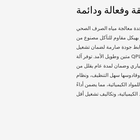
 وفعالة ودائمة
مياه الصرف الصحي SS/PP بسعة 500 لتر/ساعة مع ضمان لمدة
 بهيكل مقاوم للتآكل مصنوع من
 ضوابط جودة صارمة لضمان تشغيل
متين وطويل الأمد. توفر آلة QPL3 لحقن المساحيق جرعات دقيقة وقابلة للتعديل تصل إلى
 معياري وضمان لمدة عام يقلل من
 وقادوسها سهل التنظيف، ونظام
واد الكيميائية، مما يضمن أداءً