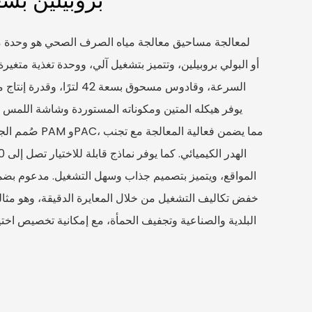
يوفر هيكله المتين ومكوناته المستوردة وشاشة اللمس 
صُمم الجهاز لإذابة
المواقع، ويتميز بتصميم جذاب وسهل التشغيل. مدعوم بضم
خفض تكاليف التشغيل من خلال المعايرة الدقيقة، وهو مث
البلدية والصناعية وتجفيف الحمأة، مع إمكانية تخصيص اخ