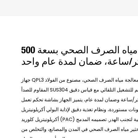
جهاز جرعات مياه الصرف الصحي بسعة 500
ر/ساعة، ضمان لمدة عام واحد
جهاز QPL3 لمعالجة المساحيق هو وحدة لمعالجة مياه الصرف الصحي، مصنوع من الفولاذ
المقاوم للصدأ SUS304 أو مادة البولي بروبيلين، ومصمم للتشغيل التلقائي مع قياس دقيق
ساحيق. بسعة 500 لتر/ساعة وضمان لمدة عام، يتميز الجهاز بشاشة تحكم تعمل
 مستوردة، ونظام تغذية دقيق لإذابة البولي أكريلونيتريل (PAM) والبولي
أكريلونيتريل كلوريد (PAC) وغيرها من المساحيق الكيميائية لتجنب الهدر. تصميمه المدمج
ثير مياه الصرف الصحي في المدن والمصانع، والتخلص من