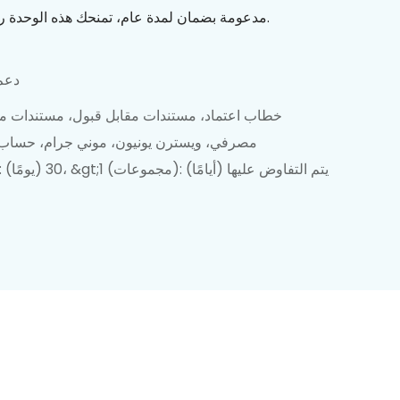
مدعومة بضمان لمدة عام، تمنحك هذه الوحدة راحة البال وأداءً موثوقًا لعملياتك.
دعم
خطاب اعتماد، مستندات مقابل قبول، مستندات مق
مصرفي، ويسترن يونيون، موني جرام، حسا
1-1 (مجموعات): 30 (يومًا)، &gt;1 (مجموعات): يتم التفاوض عليها (أيامًا)