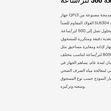
جهاز QPL3 لمعالجة مساحيق معالجة مياه الصرف الصحي هو وحدة مدمجة مصنوعة من
الفولاذ المقاوم للصدأ SUS304 أو البولي بروبيلين، وتتميز بتشغيل آلي، ووحدة تغذية متغيرة
السرعة، وقادوس مسحوق بسعة 42 لترًا، وقدرة إنتاج محلول تصل إلى 500 لتر/ساعة.
تغذية دقيقة ومتكررة للمسحوق.
 ومعايرة مساحيق مثل PAM وPAC، مما يضمن فعالية المعالجة مع تجنب
الهدر الكيميائي. كما يوفر نماذج قابلة للاختيار تصل إلى 8000 لتر/ساعة لتناسب مختلف
ان لمدة عام، يساهم الجهاز في
الي لمعالجة مياه الصرف الصحي
تيار النموذج حسب نوع المسحوق
وسعته وتركيزه.