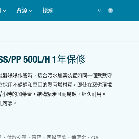
們
資源
接觸
PP 500L/h 1年保修
機器嗡嗡作響時，這台污水加藥裝置如同一個默默守
它採用不銹鋼和堅固的聚丙烯材質，即使在惡劣環境
公升/小時的加藥量，結構緊湊且耐腐蝕，經久耐用。一
能可靠。
單、付款交單、電匯、西聯匯款、速匯金、OA