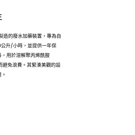
年
材質製造的廢水加藥裝置，專為自
0公升/小時，並提供一年保
料，用於溶解聚丙烯酰胺
從而避免浪費。其緊湊美觀的設
用。