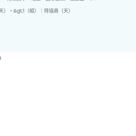
（天），&gt;1（組）：待協商（天）
0