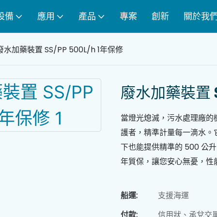
設備
應用
產品
專案
創新
關於我
廢水加藥裝置 SS/PP 500L/h 1年保修
廢水加藥裝置 SS/
當燈光熄滅，污水處理廠的
護者，精準計量每一滴水。
下也能提供精準的 500 
年質保，讓您安心無憂，性
船運:
支援海運
付款:
信用狀、承兌交