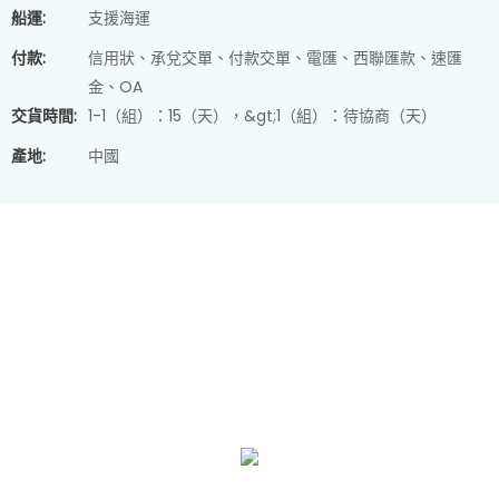
船運:
支援海運
付款:
信用狀、承兌交單、付款交單、電匯、西聯匯款、速匯
金、OA
交貨時間:
1-1（組）：15（天），&gt;1（組）：待協商（天）
產地:
中國