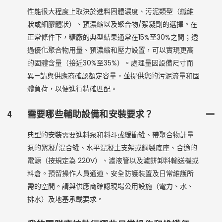
性能很大程度上取決於進料固體濃度、污泥類型（纖維
狀或細膠體狀）、預濃縮以及聚合物/絮凝劑的選擇。在
正常條件下，糖廠的典型結果通常在15%至30%之間；透
過優化聚合物用量、預濃縮和壓力設置，可以實現更高
的固體含量（接近30%至35%）。處理量因設備尺寸而
異—請與供應商確認額定容量，並提供您的污泥流量和固
體負荷，以便進行精確匹配。
4
需要哪些輔助設備和安裝要求？
典型的安裝需要進料泵和料斗或緩衝罐、帶聚合物計量
泵的絮凝/混合罐、水平混凝土支架或鋼製底座、合適的
電源（按規定為 220V）、濾液管以及濾餅卸料輸送機或
料倉。預留操作人員通道、安全防護裝置及日常維護所
需的空間。請與供應商確認現場公用設施（電力、水、
排水）及地基承載要求。