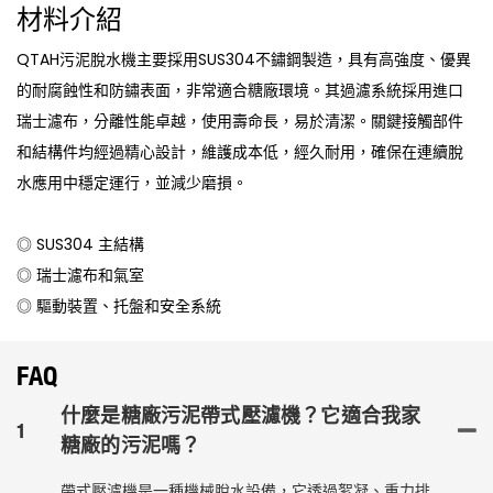
材料介紹
QTAH污泥脫水機主要採用SUS304不鏽鋼製造，具有高強度、優異
的耐腐蝕性和防鏽表面，非常適合糖廠環境。其過濾系統採用進口
瑞士濾布，分離性能卓越，使用壽命長，易於清潔。關鍵接觸部件
和結構件均經過精心設計，維護成本低，經久耐用，確保在連續脫
水應用中穩定運行，並減少磨損。
◎ SUS304 主結構
◎ 瑞士濾布和氣室
◎ 驅動裝置、托盤和安全系統
FAQ
什麼是糖廠污泥帶式壓濾機？它適合我家
1
糖廠的污泥嗎？
帶式壓濾機是一種機械脫水設備，它透過絮凝、重力排