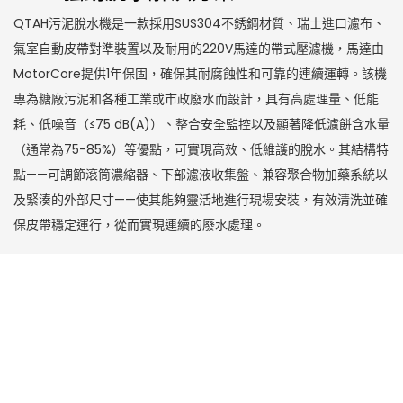
QTAH污泥脫水機是一款採用SUS304不銹鋼材質、瑞士進口濾布、
氣室自動皮帶對準裝置以及耐用的220V馬達的帶式壓濾機，馬達由
MotorCore提供1年保固，確保其耐腐蝕性和可靠的連續運轉。該機
專為糖廠污泥和各種工業或市政廢水而設計，具有高處理量、低能
耗、低噪音（≤75 dB(A)）、整合安全監控以及顯著降低濾餅含水量
（通常為75-85%）等優點，可實現高效、低維護的脫水。其結構特
點——可調節滾筒濃縮器、下部濾液收集盤、兼容聚合物加藥系統以
及緊湊的外部尺寸——使其能夠靈活地進行現場安裝，有效清洗並確
保皮帶穩定運行，從而實現連續的廢水處理。