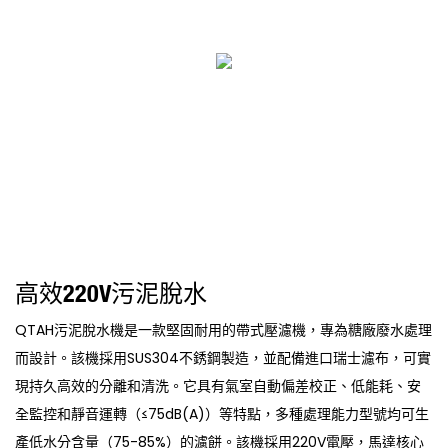
高效220V污泥脫水
QTAH污泥脫水機是一款堅固耐用的帶式壓濾機，專為糖廠廢水處理
而設計。該機採用SUS304不銹鋼製造，並配備進口瑞士濾布，可實
現持久高效的分離和清洗。它具有氣室自動偏差校正、低能耗、安
全監控和靜音運轉（≤75dB(A)）等特點，多種處理能力型號均可生
產低水分含量（75-85%）的濾餅。該機採用220V電壓，馬達核心