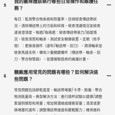
我的團隊應該執行哪些日常操作和維護任
5
務？
每日：監測聚合物系統和劑量率，目視檢查傳送帶狀
況，清除傳送帶上的污垢和碎屑，檢查洩漏情況並檢查
濾液澄清度。每週/每兩週：檢查傳送帶張力/追蹤情
況，檢查滾筒和軸承，測試安全聯鎖裝置。定期（依手
冊）：更換易損件（濾布/輸送帶、刮刀），潤滑軸承並
檢查馬達支架。備有少量關鍵備件（傳送帶、軸承、刮
刀、聚合物管路），並遵循製造商的維護計畫。
糖廠應用常見的問題有哪些？如何解決這
6
些問題？
常見問題包括餅乾度差、輸送帶堵塞/卡滯、跑偏、聚合
物消耗量高。典型解決方法：進行燒杯試驗以選擇/調整
絮凝劑類型和用量；增加預濃縮或緩衝容量；清潔或更
換堵塞的濾布；調整傳送帶速度和壓輥壓力；確保進料