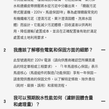
水和連續皮帶擠壓將水從污泥中分離出來。 「糖廠污泥
帶式壓濾機，220V，馬達保固1年」專為處理糖廠常見的
有機纖維污泥（澄清污泥、果汁澄清固體、洗滌水固
體）而設計。它能減少污泥體積，回收濾液以供再利
用，降低運輸/處置成本，並且在正確配置後有助於滿足
處置或土地利用要求。
2
我應該了解哪些電氣和保固方面的細節？
此型號適用於 220V 電源（請向供應商確認您所購買產
品的特定單相或三相要求）。 「1 年馬達核心保固」表示
馬達核心（馬達組件的製造/功能保固）享有一年保固－
請查閱供應商的保固文件，以了解特定條款、除外責任
（耗材、磨損、誤用）和索賠流程。
我可以預期脫水性能如何（濾餅固體含量
3
和處理量）？