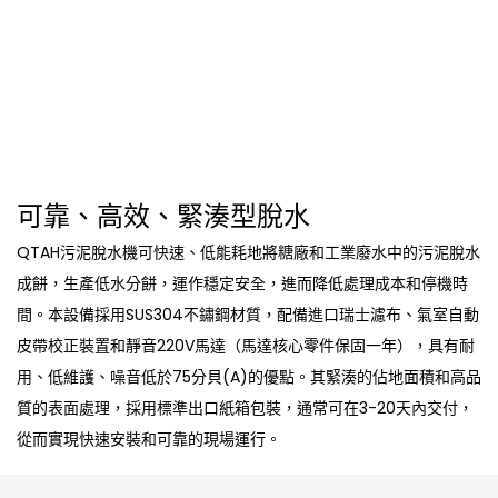
可靠、高效、緊湊型脫水
QTAH污泥脫水機可快速、低能耗地將糖廠和工業廢水中的污泥脫水
成餅，生產低水分餅，運作穩定安全，進而降低處理成本和停機時
間。本設備採用SUS304不鏽鋼材質，配備進口瑞士濾布、氣室自動
皮帶校正裝置和靜音220V馬達（馬達核心零件保固一年），具有耐
用、低維護、噪音低於75分貝(A)的優點。其緊湊的佔地面積和高品
質的表面處理，採用標準出口紙箱包裝，通常可在3-20天內交付，
從而實現快速安裝和可靠的現場運行。