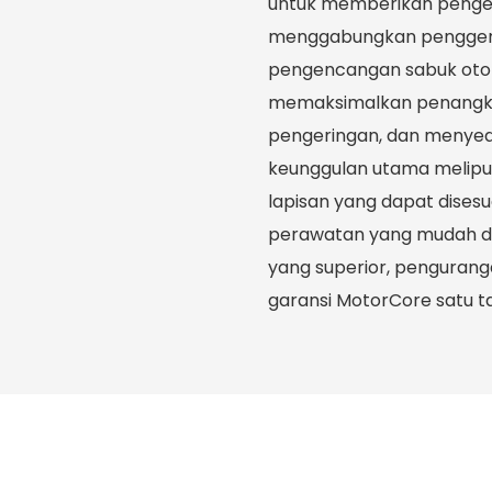
untuk memberikan pengeri
menggabungkan penggera
pengencangan sabuk otom
memaksimalkan penangk
pengeringan, dan menyede
keunggulan utama meliputi
lapisan yang dapat dises
perawatan yang mudah dia
yang superior, penguran
garansi MotorCore satu t