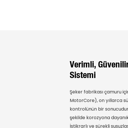
Verimli, Güvenili
Sistemi
Şeker fabrikası çamuru iç
MotorCore), on yıllarca sür
kontrolünün bir sonucudur
şekilde korozyona dayanıkl
İstikrarlı ve sürekli susu