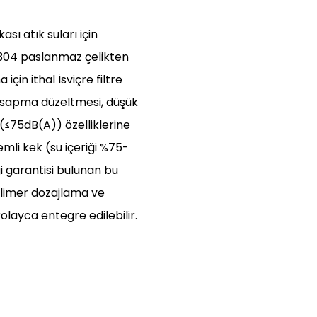
ı atık suları için
US304 paslanmaz çelikten
için ithal İsviçre filtre
k sapma düzeltmesi, düşük
 (≤75dB(A)) özelliklerine
mli kek (su içeriği %75-
ği garantisi bulunan bu
limer dozajlama ve
layca entegre edilebilir.