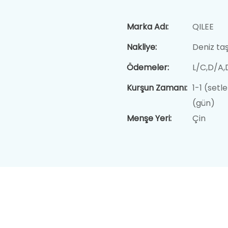
Marka Adı:
QILEE
Nakliye:
Deniz taş
Ödemeler:
L/C,D/A
Kurşun Zamanı:
1-1 (setl
(gün)
Menşe Yeri:
Çin