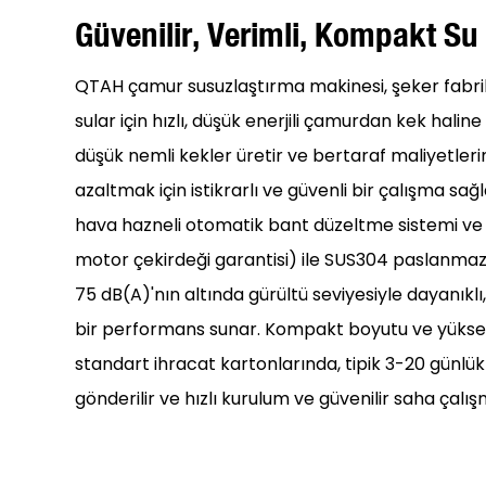
Güvenilir, Verimli, Kompakt Su
QTAH çamur susuzlaştırma makinesi, şeker fabrik
sular için hızlı, düşük enerjili çamurdan kek halin
düşük nemli kekler üretir ve bertaraf maliyetlerin
azaltmak için istikrarlı ve güvenli bir çalışma sağlar
hava hazneli otomatik bant düzeltme sistemi ve s
motor çekirdeği garantisi) ile SUS304 paslanmaz 
75 dB(A)'nın altında gürültü seviyesiyle dayanıkl
bir performans sunar. Kompakt boyutu ve yüksek ka
standart ihracat kartonlarında, tipik 3-20 günlük
gönderilir ve hızlı kurulum ve güvenilir saha çalış