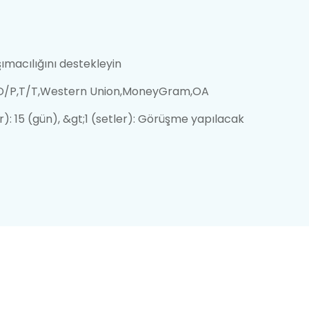
ımacılığını destekleyin
,D/P,T/T,Western Union,MoneyGram,OA
er): 15 (gün), &gt;1 (setler): Görüşme yapılacak