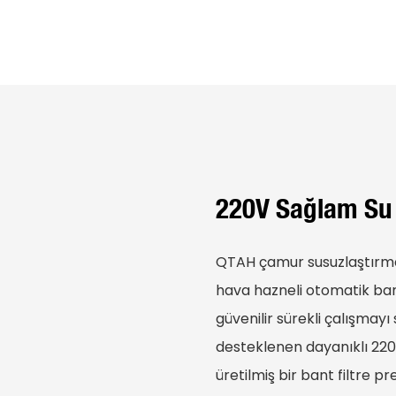
220V Sağlam Su
QTAH çamur susuzlaştırma m
hava hazneli otomatik ban
güvenilir sürekli çalışmayı
desteklenen dayanıklı 22
üretilmiş bir bant filtre p