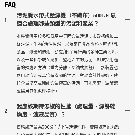
FAQ
污泥脫水帶式壓濾機（不織布）500L/h 最
1
適合處理哪些類型的污泥和產業？
本裝置適用於多種低至中等固含量污泥：市政初級和二
級污泥、生物/活性污泥，以及來自食品飲料、啤酒/乳
製品、紙漿和造紙、紡織/制革等行業的多種工業污泥，
以及一些化學或金屬加工過程產生的污泥。如果採用適
當的預處理方法（重力分離、除油或絮凝），該裝置也
適用於含油或富含有機物的污泥。對於磨蝕性極強、砂
粒含量極高或纖維含量極高的污泥，可能需要上游篩選
或採用其他處理技術。
我應該期待怎樣的性能（處理量、濾餅乾
2
燥度、濾液品質）？
標稱處理量為500公升/小時污泥進料－實際處理能力取