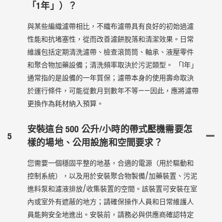
「1年」）？
與某些編織濾帶相比，不織布濾帶具有良好的初始過濾
性能和抗堵塞性，從而改善濾餅脫落和清潔效果。日常
維護包括定期清洗濾帶、檢查滾筒筒、軸承、液壓零件
和聚合物加藥設備；清洗頻率取決於污泥類型。 「1年」
通常指的是設備的一年質保；濾帶本身的使用壽命取決
於運行條件，可能從數月到數年不等——因此，應將濾帶
更換作為耗材納入預算。
安裝這台 500 公升/小時的帶式壓機需要怎
5
樣的場地、公用設施和空間要求？
您需要一個穩固平整的地基，合適的電源（用於驅動和
控制系統），以及用於安裝聚合物製備/加藥裝置、污泥
進料泵和濾液排放/收集裝置的空間。該裝置可安裝在室
內或室外有遮蔽的地方；請確保操作人員和日常維護人
員能夠安全地進出。安裝前，請務必與供應商確認特定