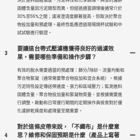
決於進料固體濃度、污泥特性和化學調理。典型的濾餅
固體含量因污泥類型而異，但經過適當調理後通常介於
30%至55%之間；濾液澄清度顯著提高，但取決於聚合
物投加量和預處理。最終性能應透過現場燒杯試驗和中
試試驗進行驗證。
要讓這台帶式壓濾機獲得良好的過濾效
3
果，需要哪些準備和操作步驟？
有效的脫水需要適當的預處理：篩分/除砂、流量均衡和
聚合物絮凝（通常需要聚合物投加和混合系統）。根據
污泥特性設定傳送帶速度、張力和區域壓力；監測進料
固體含量、聚合物投加量和絮凝物質量，並根據需要進
行調整。啟動和日常運行期間的定期操作員檢查對於優
化濾餅乾燥度和處理量至關重要。
對於這條皮帶來說，「不織布」是什麼意
4
思？維修和保固預期是什麼（產品上寫著