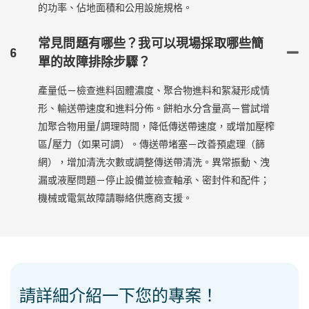
的功率、佔地面積和公用設施規格。
常見問題有哪些？我可以現場採取哪些簡
6
單的故障排除步驟？
產量低－檢查進料固體濃度、聚合物進料和絮凝形成情
形、輸送帶速度和進料分佈。餅粕水分含量高－嘗試增
加聚合物用量/調理時間，降低傳送帶速度，或增加壓榨
區/壓力（如果可調）。傳送帶堵塞－改善預處理（篩
網），增加清洗次數或調整傳送帶清洗。異常振動、洩
漏或液壓問題－停止設備並檢查軸承、密封件和配件；
機械或電氣故障請聯絡供應商支援。
請詳細介紹一下您的專案！