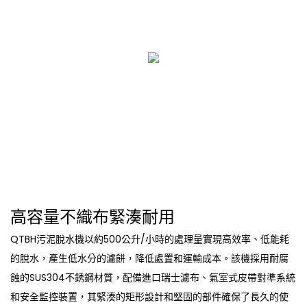
高容量不織布緊湊耐用
QTBH污泥脫水機以約500公升/小時的處理量實現高效率、低能耗
的脫水，產生低水分的濾餅，降低處置和運輸成本。該機採用耐腐
蝕的SUS304不銹鋼材質，配備進口瑞士濾布、氣室式皮帶對準系統
和安全監控裝置，其緊湊的矩形設計和堅固的部件確保了長久的使