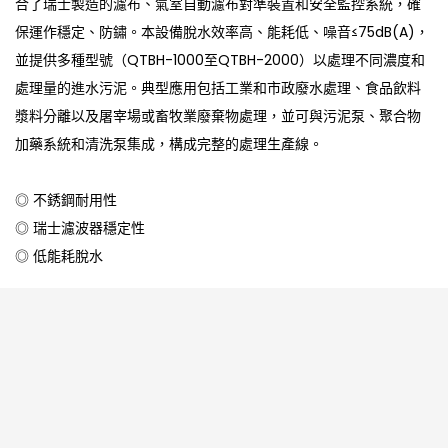
合了瑞士製造的濾布、氣室自動濾布對準裝置和安全監控系統，確
保運作穩定、防鏽。本設備脫水效率高、能耗低、噪音≤75dB(A)，
並提供多種型號（QTBH-1000至QTBH-2000）以處理不同濃度和
處理量的進水污泥。典型應用包括工業和市政廢水處理、食品飲料
漿料分離以及屠宰場或畜牧業廢棄物處理，並可與污泥泵、聚合物
加藥系統和清洗泵集成，構成完整的處理生產線。
◎ 不銹鋼耐用性
◎ 瑞士濾波器穩定性
◎ 低能耗脫水