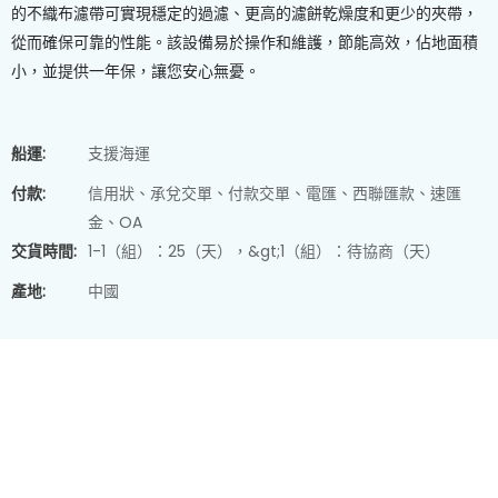
的不織布濾帶可實現穩定的過濾、更高的濾餅乾燥度和更少的夾帶，
從而確保可靠的性能。該設備易於操作和維護，節能高效，佔地面積
小，並提供一年保，讓您安心無憂。
船運:
支援海運
付款:
信用狀、承兌交單、付款交單、電匯、西聯匯款、速匯
金、OA
交貨時間:
1-1（組）：25（天），&gt;1（組）：待協商（天）
產地:
中國