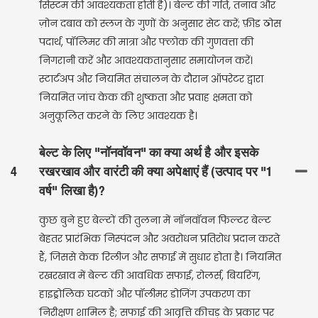
सिस्टम की आवश्यकता होती है)। बेल्ट की गति, तनाव और
ज़ोन दबाव को स्लज के गुणों के अनुसार सेट करें; फ़ीड ठोस
पदार्थ, पॉलिमर की मात्रा और फ्लोक की गुणवत्ता की
निगरानी करें और आवश्यकतानुसार समायोजन करें।
स्टार्टअप और नियमित संचालन के दौरान ऑपरेटर द्वारा
नियमित जांच केक की शुष्कता और प्रवाह क्षमता को
अनुकूलित करने के लिए आवश्यक है।
बेल्ट के लिए "नॉनवॉवन" का क्या अर्थ है और इसके
4
रखरखाव और वारंटी की क्या अपेक्षाएं हैं (उत्पाद पर "1
वर्ष" लिखा है)?
कुछ बुने हुए बेल्टों की तुलना में नॉनवॉवन फिल्टर बेल्ट
बेहतर प्रारंभिक निस्पंदन और अवरोधन प्रतिरोध प्रदान करते
हैं, जिससे केक रिलीज और सफाई में सुधार होता है। नियमित
रखरखाव में बेल्ट की आवधिक सफाई, रोलर्स, बियरिंग,
हाइड्रोलिक घटकों और पॉलीमर डोजिंग उपकरण का
निरीक्षण शामिल है; सफाई की आवृत्ति कीचड़ के प्रकार पर