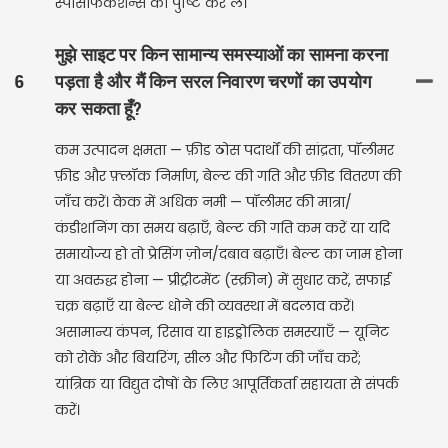
स्पेसिफिकेशन्स की पुष्टि कर लें।
मुझे साइट पर किन सामान्य समस्याओं का सामना करना
6
पड़ता है और मैं किन सरल निवारण चरणों का उपयोग
कर सकता हूँ?
कम उत्पादन क्षमता — फ़ीड ठोस पदार्थों की सांद्रता, पॉलीमर
फ़ीड और फ़्लॉक निर्माण, बेल्ट की गति और फ़ीड वितरण की
जाँच करें। केक में अधिक नमी — पॉलीमर की मात्रा/
कंडीशनिंग का समय बढ़ाएँ, बेल्ट की गति कम करें या यदि
समायोज्य हो तो प्रेसिंग ज़ोन/दबाव बढ़ाएँ। बेल्ट का जाम होना
या अवरुद्ध होना — प्रीट्रीटमेंट (स्क्रीन) में सुधार करें, सफाई
चक्र बढ़ाएँ या बेल्ट धोने की व्यवस्था में बदलाव करें।
असामान्य कंपन, रिसाव या हाइड्रोलिक समस्याएँ — यूनिट
को रोकें और बियरिंग, सील और फिटिंग की जाँच करें;
यांत्रिक या विद्युत दोषों के लिए आपूर्तिकर्ता सहायता से संपर्क
करें।