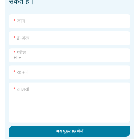
सकते हैं।
नाम
ई-मेल
फ़ोन
+1
कंपनी
सामग्री
अब पूछताछ भेजें