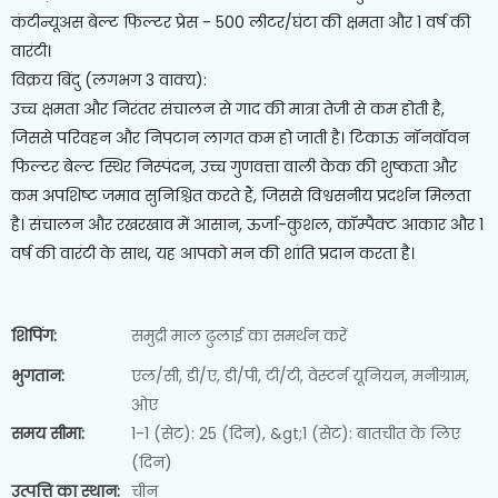
कंटीन्यूअस बेल्ट फिल्टर प्रेस - 500 लीटर/घंटा की क्षमता और 1 वर्ष की
वारंटी।
विक्रय बिंदु (लगभग 3 वाक्य):
उच्च क्षमता और निरंतर संचालन से गाद की मात्रा तेजी से कम होती है,
जिससे परिवहन और निपटान लागत कम हो जाती है। टिकाऊ नॉनवॉवन
फिल्टर बेल्ट स्थिर निस्पंदन, उच्च गुणवत्ता वाली केक की शुष्कता और
कम अपशिष्ट जमाव सुनिश्चित करते हैं, जिससे विश्वसनीय प्रदर्शन मिलता
है। संचालन और रखरखाव में आसान, ऊर्जा-कुशल, कॉम्पैक्ट आकार और 1
वर्ष की वारंटी के साथ, यह आपको मन की शांति प्रदान करता है।
शिपिंग:
समुद्री माल ढुलाई का समर्थन करें
भुगतान:
एल/सी, डी/ए, डी/पी, टी/टी, वेस्टर्न यूनियन, मनीग्राम,
ओए
समय सीमा:
1-1 (सेट): 25 (दिन), &gt;1 (सेट): बातचीत के लिए
(दिन)
उत्पत्ति का स्थान:
चीन