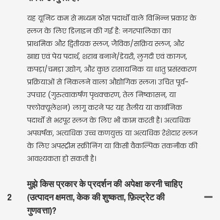
यह यूनिट कम से मध्यम ठोस पदार्थों वाले विभिन्न प्रकार के
स्लज के लिए डिज़ाइन की गई है: नगरपालिका का
प्राथमिक और द्वितीयक स्लज, जैविक/सक्रिय स्लज, और
खाद्य एवं पेय पदार्थ, शराब बनाने/डेयरी, लुगदी एवं कागज,
कपड़ा/चमड़ा उद्योग, और कुछ रासायनिक या धातु प्रसंस्करण
प्रक्रियाओं से निकलने वाला औद्योगिक स्लज। उचित पूर्व-
उपचार (गुरुत्वाकर्षण पृथक्करण, तेल निष्कासन, या
फ्लोक्यूलेशन) लागू करने पर यह तैलीय या कार्बनिक
पदार्थों से भरपूर स्लज के लिए भी काम करती है। अत्यधिक
अपघर्षक, अत्यधिक उच्च कणयुक्त या अत्यधिक रेशेदार स्लज
के लिए अपस्ट्रीम स्क्रीनिंग या किसी वैकल्पिक तकनीक की
आवश्यकता हो सकती है।
मुझे किस प्रकार के प्रदर्शन की अपेक्षा करनी चाहिए
2
(उत्पादन क्षमता, केक की शुष्कता, फ़िल्ट्रेट की
गुणवत्ता)?