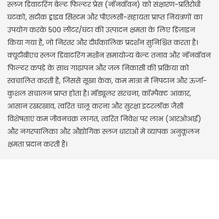
स्लज डिवाटरिंग बेल्ट फिल्टर प्रेस (नॉनवॉवन) को संक्षारण-प्रतिरोधी
घटकों, सटीक ड्राइव सिस्टम और पीएलसी-सहायता प्राप्त नियंत्रणों का
उपयोग करके 500 लीटर/घंटा की उत्पादन क्षमता के लिए डिज़ाइन
किया गया है, जो निरंतर और दीर्घकालिक प्रदर्शन सुनिश्चित करता है।
क्यूटीबीएच स्लज डिवाटरिंग मशीन समायोज्य बेल्ट तनाव और नॉनवॉवन
फिल्टर कपड़े के साथ गाढ़ापन और जल निकासी की प्रक्रिया को
स्वचालित करती है, जिससे सूखा केक, कम मात्रा में निपटान और ऊर्जा-
कुशल संचालन प्राप्त होता है। मॉड्यूलर संरचना, कॉम्पैक्ट आकार,
आसान रखरखाव, त्वरित चालू करना और सुरक्षा इंटरलॉक जैसी
विशेषताएं कम जीवनचक्र लागत, त्वरित निवेश पर लाभ (आरओआई)
और नगरपालिका और औद्योगिक स्लज धाराओं में व्यापक अनुकूलन
क्षमता प्रदान करती हैं।