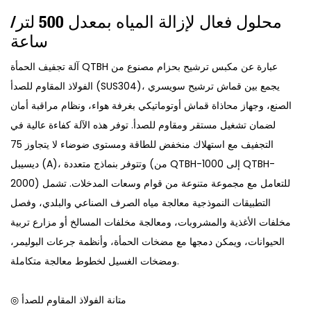
محلول فعال لإزالة المياه بمعدل 500 لتر/
ساعة
آلة تجفيف الحمأة QTBH عبارة عن مكبس ترشيح بحزام مصنوع من
الفولاذ المقاوم للصدأ (SUS304)، يجمع بين قماش ترشيح سويسري
الصنع، وجهاز محاذاة قماش أوتوماتيكي بغرفة هواء، ونظام مراقبة أمان
لضمان تشغيل مستقر ومقاوم للصدأ. توفر هذه الآلة كفاءة عالية في
التجفيف مع استهلاك منخفض للطاقة ومستوى ضوضاء لا يتجاوز 75
ديسيبل (A)، وتتوفر بنماذج متعددة (من QTBH-1000 إلى QTBH-
2000) للتعامل مع مجموعة متنوعة من قوام وسعات المدخلات. تشمل
التطبيقات النموذجية معالجة مياه الصرف الصناعي والبلدي، وفصل
مخلفات الأغذية والمشروبات، ومعالجة مخلفات المسالخ أو مزارع تربية
الحيوانات، ويمكن دمجها مع مضخات الحمأة، وأنظمة جرعات البوليمر،
ومضخات الغسيل لخطوط معالجة متكاملة.
◎ متانة الفولاذ المقاوم للصدأ