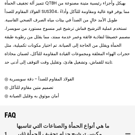
تتميز آلة تجفيف الحمأة QTBH بهيكل وأجزاء رئيسية متينة مصنوعة من
الفولاذ المقاوم للصدأ SUS304، مما يوفر قوة عالية ومقاومة للتآكل وأداءً
طويل الأمد خالٍ من الصدأ في بيئات مياه الصرف الصحي القاسية.
تستخدم عملية الترشيح قماش ترشيح غير منسوج مستورد من سويسرا،
مصمم خصيصًا لنفاذية فائقة وعمر خدمة ممتد، مما يقلل من رطوبة طبقة
الحمأة ويقلل من الحاجة إلى الصيانة. تم اختيار مكونات تكميلية، مثل
حجرات الهواء المغلقة ومجموعات القيادة المقاومة للتآكل، لضمان محاذاة
ثابتة للقماش، وتشغيل هادئ، وتقليل وقت التوقف إلى أدنى حد.
◎ الفولاذ المقاوم للصدأ - دقة سويسرية
◎ تصميم متين مقاوم للتآكل
◎ أمان موثوق به وقليل الصيانة
FAQ
ما هي أنواع الحمأة والصناعات التي تناسبها
مكبس ترشيح حزام تجفيف الحمأة (غير
1