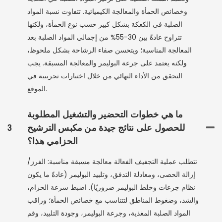
وخصائص الحمأة والمعالجة الكيميائية. تتفاوت نسبة المواد
الصلبة في الكعكة بشكل كبير حسب نوع الحمأة، ولكنها
تتراوح عادةً بين 30-55% من إجمالي المواد الصلبة بعد
المعالجة المناسبة؛ ويتحسن صفاء الرشاحة بشكل ملحوظ،
ولكنه يعتمد على جرعة البوليمر والمعالجة المسبقة. يجب
التحقق من الأداء النهائي من خلال اختبارات تجريبية في
الموقع.
ما هي خطوات التحضير والتشغيل المطلوبة
للحصول على نتائج جيدة من مكبس الترشيح
3
الحزامي هذا؟
تتطلب عملية التجفيف الفعالة معالجة مسبقة مناسبة: الفرز/
إزالة الحصى، ومعادلة التدفق، وتلبيد البوليمر (عادةً ما يكون
نظام جرعات وخلط البوليمر ضروريًا). اضبط سرعة الحزام،
والشد، وضغوط المناطق لتتناسب مع خصائص الحمأة؛ وراقب
المواد الصلبة المغذية، وجرعة البوليمر، وجودة التلبيد، وقم