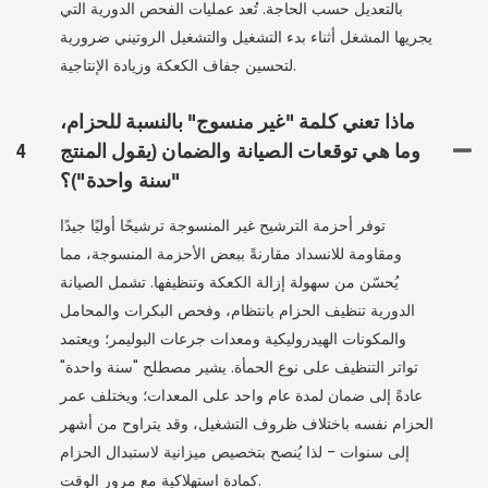
بالتعديل حسب الحاجة. تُعد عمليات الفحص الدورية التي
يجريها المشغل أثناء بدء التشغيل والتشغيل الروتيني ضرورية
لتحسين جفاف الكعكة وزيادة الإنتاجية.
ماذا تعني كلمة "غير منسوج" بالنسبة للحزام،
وما هي توقعات الصيانة والضمان (يقول المنتج
4
"سنة واحدة")؟
توفر أحزمة الترشيح غير المنسوجة ترشيحًا أوليًا جيدًا
ومقاومة للانسداد مقارنةً ببعض الأحزمة المنسوجة، مما
يُحسّن من سهولة إزالة الكعكة وتنظيفها. تشمل الصيانة
الدورية تنظيف الحزام بانتظام، وفحص البكرات والمحامل
والمكونات الهيدروليكية ومعدات جرعات البوليمر؛ ويعتمد
تواتر التنظيف على نوع الحمأة. يشير مصطلح "سنة واحدة"
عادةً إلى ضمان لمدة عام واحد على المعدات؛ ويختلف عمر
الحزام نفسه باختلاف ظروف التشغيل، وقد يتراوح من أشهر
إلى سنوات - لذا يُنصح بتخصيص ميزانية لاستبدال الحزام
كمادة استهلاكية مع مرور الوقت.