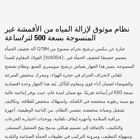
نظام موثوق لإزالة المياه من الأقمشة غير
المنسوجة بسعة 500 لتر/ساعة
آلة تجفيف الحمأة QTBH عبارة عن مكبس ترشيح بحزام مصنوع من
الفولاذ المقاوم للصدأ (SUS304)، مصمم خصيصًا لتجفيف الحمأة غير
المنسوجة. يتميز هذا الجهاز بقماش ترشيح سويسري الصنع، ونظام تصحيح
تلقائي لانحراف الحزام في حجرة الهواء، ومحرك منخفض السرعة
والضوضاء لضمان أداء قوي ومقاوم للتآكل. يُعد هذا الجهاز وحدة اقتصادية
بسعة 500 لتر/ساعة تقريبًا، مع ضمان لمدة عام، حيث يوفر إنتاجية عالية
مع نسبة رطوبة منخفضة في الكعكة، واستهلاك منخفض للطاقة، وتكاليف
تشغيل وصيانة منخفضة. يتضمن النظام، من الناحية الوظيفية، أجهزة
مراقبة السلامة وأجهزة إيقاف تلقائية، ووحدات اختيارية للجرعات
والتكثيف، بالإضافة إلى تصميم هيكلي مدمج يتيح التشغيل المستقر،
وسهولة التنظيف، ومرونة التركيب في تطبيقات الحمأة الصناعية والبلدية.