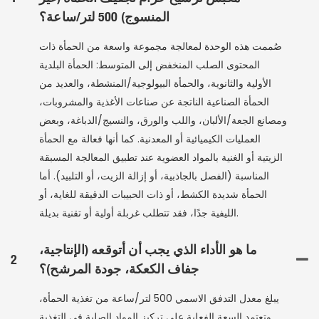
المنسوج) 500 لتر/ساعة؟
صُممت هذه الوحدة لمعالجة مجموعة واسعة من الحمأة ذات
المحتوى الصلب المنخفض إلى المتوسط: الحمأة البلدية
الأولية والثانوية، والحمأة البيولوجية/المنشطة، والعديد من
الحمأة الصناعية الناتجة عن صناعات الأغذية والمشروبات،
ومصانع الجعة/الألبان، واللب والورق، والنسيج/الدباغة، وبعض
العمليات الكيميائية أو المعدنية. كما أنها فعالة مع الحمأة
الزيتية أو الغنية بالمواد العضوية عند تطبيق المعالجة المسبقة
المناسبة (الفصل بالجاذبية، أو إزالة الزيت، أو التلبيد). أما
الحمأة شديدة الكشط، أو ذات الحبيبات الدقيقة للغاية، أو
الليفية جدًا، فقد تتطلب غربلة أولية أو تقنية بديلة.
ما هو الأداء الذي يجب أن أتوقعه (الإنتاجية،
2
جفاف الكعكة، جودة المرشح)؟
يبلغ معدل التدفق الاسمي 500 لتر/ساعة من تغذية الحمأة،
وتعتمد السعة الفعلية على تركيز المواد الصلبة في التغذية