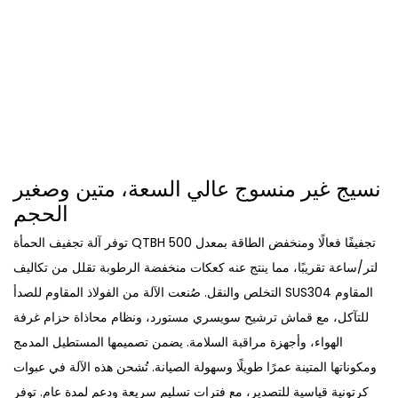
نسيج غير منسوج عالي السعة، متين وصغير
الحجم
توفر آلة تجفيف الحمأة QTBH تجفيفًا فعالًا ومنخفض الطاقة بمعدل 500
لتر/ساعة تقريبًا، مما ينتج عنه كعكات منخفضة الرطوبة تقلل من تكاليف
التخلص والنقل. صُنعت الآلة من الفولاذ المقاوم للصدأ SUS304 المقاوم
للتآكل، مع قماش ترشيح سويسري مستورد، ونظام محاذاة حزام غرفة
الهواء، وأجهزة مراقبة السلامة. يضمن تصميمها المستطيل المدمج
ومكوناتها المتينة عمرًا طويلًا وسهولة الصيانة. تُشحن هذه الآلة في عبوات
كرتونية قياسية للتصدير، مع فترات تسليم سريعة ودعم لمدة عام. توفر