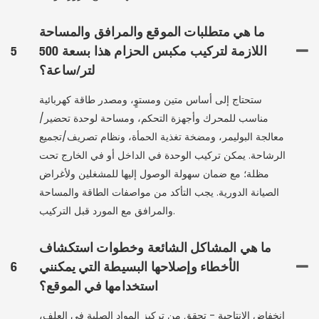
ما هي متطلبات الموقع والمرافق والمساحة
اللازمة لتركيب مكبس الحزام هذا بسعة 500
5
لتر/ساعة؟
ستحتاج إلى أساس متين ومستوٍ، ومصدر طاقة كهربائية
مناسب للمحرك وأجهزة التحكم، ومساحة لوحدة تحضير/
معالجة البوليمر، ومضخة تغذية الحمأة، ونظام تصريف/تجميع
الرشاحة. يمكن تركيب الوحدة في الداخل أو في الخارج تحت
مظلة؛ مع ضمان سهولة الوصول إليها للمشغلين ولأغراض
الصيانة الدورية. يجب التأكد من مواصفات الطاقة والمساحة
والمرافق مع المورد قبل التركيب.
ما هي المشاكل الشائعة وخطوات استكشاف
الأخطاء وإصلاحها البسيطة التي يمكنني
6
استخدامها في الموقع؟
انخفاض الإنتاجية - تحقق من تركيز المواد الصلبة في العلف،