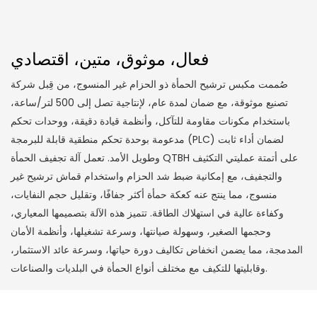
فعال، موثوق، متين، اقتصادي
صُممت مكبس ترشيح الحمأة ذو الحزام غير المنسوج، من قِبل شركة
تصنيع موثوقة، مع ضمان لمدة عام، لإنتاجية تصل إلى 500 لتر/ساعة،
باستخدام مكونات مقاومة للتآكل، وأنظمة قيادة دقيقة، ووحدات تحكم
مدعومة بوحدة تحكم منطقية قابلة للبرمجة (PLC) لضمان أداء ثابت
وطويل الأمد. تعمل آلة تجفيف الحمأة QTBH على أتمتة عمليتي التكثيف
والتجفيف، مع إمكانية ضبط شد الحزام واستخدام قماش ترشيح غير
منسوج، مما ينتج عنه كعكة حمأة أكثر جفافًا، وتقليل حجم النفايات،
وكفاءة عالية في استهلاك الطاقة. تتميز هذه الآلة بتصميمها المعياري،
وحجمها الصغير، وسهولة صيانتها، وسرعة تشغيلها، وأنظمة الأمان
المدمجة، مما يضمن انخفاض تكاليف دورة حياتها، وسرعة عائد الاستثمار،
وقابليتها للتكيف مع مختلف أنواع الحمأة في البلديات والصناعات.