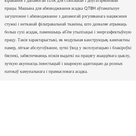
кіравання з дапамогай ПЛК для стабільнай і доўгатэрміновай
працы. Машына для абязводжвання асадка QTBH аўтаматызуе
загушчэнне і абязводжванне з дапамогай рэгуляванага нацяжэння
стужкі і нетканай фільтравальнай тканіны, што дазваляе атрымаць
больш сухі асадак, паменшыць аб'ём утылізацыі і энергаэфектыўную
працу. Такія характарыстыкі, як модульная канструкцыя, кампактны
памер, лёгкае абслугоўванне, хуткі ўвод у эксплуатацыю і блакіроўкі
бяспекі, забяспечваюць нізкія выдаткі на працягу жыццёвага цыклу,
хуткую акупнасць інвестыцый і шырокую адаптацыю да розных
патокаў камунальнага і прамысловага асадка.