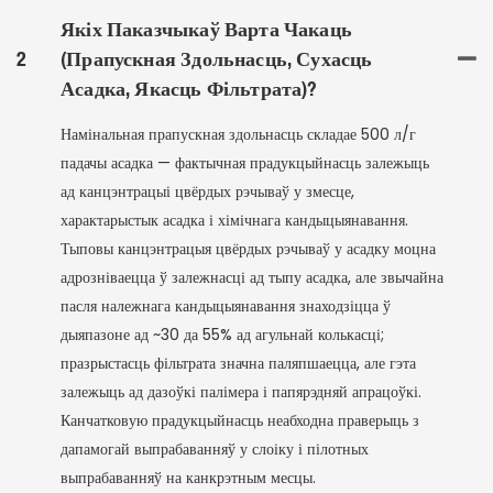
Якіх Паказчыкаў Варта Чакаць
2
(прапускная Здольнасць, Сухасць
Асадка, Якасць Фільтрата)?
Намінальная прапускная здольнасць складае 500 л/г
падачы асадка — фактычная прадукцыйнасць залежыць
ад канцэнтрацыі цвёрдых рэчываў у змесце,
характарыстык асадка і хімічнага кандыцыянавання.
Тыповы канцэнтрацыя цвёрдых рэчываў у асадку моцна
адрозніваецца ў залежнасці ад тыпу асадка, але звычайна
пасля належнага кандыцыянавання знаходзіцца ў
дыяпазоне ад ~30 да 55% ад агульнай колькасці;
празрыстасць фільтрата значна паляпшаецца, але гэта
залежыць ад дазоўкі палімера і папярэдняй апрацоўкі.
Канчатковую прадукцыйнасць неабходна праверыць з
дапамогай выпрабаванняў у слоіку і пілотных
выпрабаванняў на канкрэтным месцы.