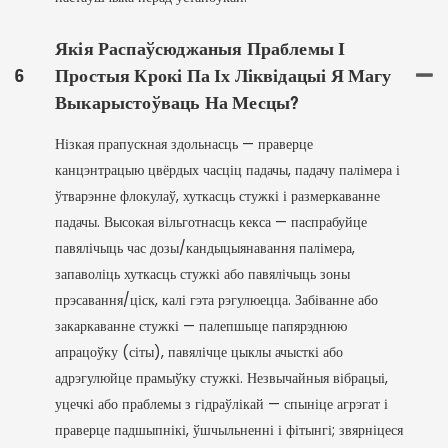
Якія Распаўсюджаныя Праблемы І
6
Простыя Крокі Па Іх Ліквідацыі Я Магу
Выкарыстоўваць На Месцы?
Нізкая прапускная здольнасць — праверце
канцэнтрацыю цвёрдых часціц падачы, падачу палімера і
ўтварэнне флокулаў, хуткасць стужкі і размеркаванне
падачы. Высокая вільготнасць кекса — паспрабуйце
павялічыць час дозы/кандыцыянавання палімера,
запаволіць хуткасць стужкі або павялічыць зоны
прэсавання/ціск, калі гэта рэгулюецца. Забіванне або
закаркаванне стужкі — палепшыце папярэднюю
апрацоўку (сіты), павялічце цыклы ачысткі або
адрэгулюйце прамыўку стужкі. Незвычайныя вібрацыі,
уцечкі або праблемы з гідраўлікай — спыніце агрэгат і
праверце падшыпнікі, ўшчыльненні і фітынгі; звярніцеся