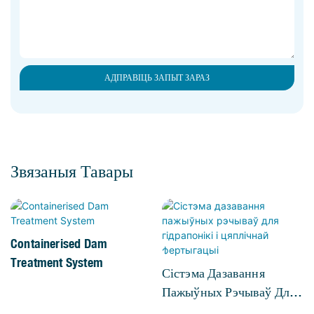
АДПРАВІЦЬ ЗАПЫТ ЗАРАЗ
Звязаныя Тавары
Containerised Dam
Treatment System
Сістэма Дазавання
Пажыўных Рэчываў Для
Гідрапонікі І Цяплічнай