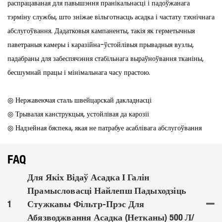
распрацаваная для павышэння пранікальнасці і падоўжанага
тэрміну службы, што зніжае вільготнасць асадка і частату тэхнічнага
абслугоўвання. Дадатковыя кампаненты, такія як герметычныя
паветраныя камеры і каразійна-ўстойлівыя прывадныя вузлы,
падабраны для забеспячэння стабільнага выраўноўвання тканіны,
бесшумнай працы і мінімальнага часу прастою.
◎ Нержавеючая сталь швейцарскай дакладнасці
◎ Трывалая канструкцыя, устойлівая да карозіі
◎ Надзейная бяспека, якая не патрабуе асаблівага абслугоўвання
FAQ
Для Якіх Відаў Асадка І Галін
Прамысловасці Найлепш Падыходзіць
1
Стужкавы Фільтр-Прэс Для
Абязводжвання Асадка (нетканы) 500 Л/