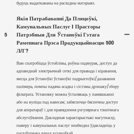
будуць выдаткаваны на расходны матэрыял.
Якія Патрабаванні Да Пляцоўкі,
Камунальных Паслуг І Прасторы
5
Патрэбныя Для Ўстаноўкі Гэтага
Раменнага Прэса Прадукцыйнасцю 500
Л/г?
Вам спатрэбіцца ўстойлівы, роўны падмурак, доступ да
адпаведнай электрычнай сеткі для прывада і кіравання,
месца для ўстаноўкі ўстаноўкі падрыхтоўкі/дазавання
палімера, помпы падачы асадка і сістэмы дрэнажу/збору
фільтрата. Установку можна ўсталяваць у памяшканні
або на вуліцы пад навесам; забяспечце бяспечны доступ
для аператараў і для правядзення рэгулярнага тэхнічнага
абслугоўвання. Дакладныя характарыстыкі магутнасці,
памеру і камунальных паслуг неабходна ўдакладніць у
пастаўшчыка перад устаноўкай.