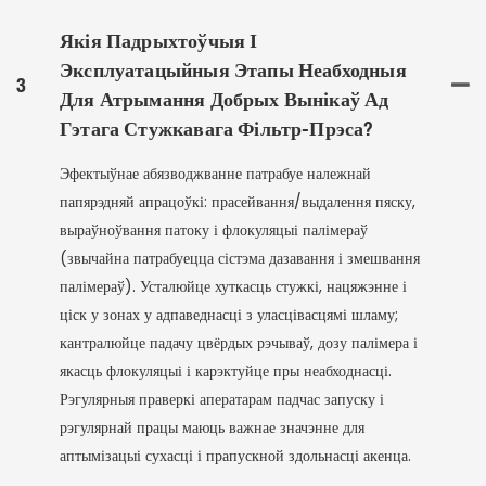
Якія Падрыхтоўчыя І
Эксплуатацыйныя Этапы Неабходныя
3
Для Атрымання Добрых Вынікаў Ад
Гэтага Стужкавага Фільтр-Прэса?
Эфектыўнае абязводжванне патрабуе належнай
папярэдняй апрацоўкі: прасейвання/выдалення пяску,
выраўноўвання патоку і флокуляцыі палімераў
(звычайна патрабуецца сістэма дазавання і змешвання
палімераў). Усталюйце хуткасць стужкі, нацяжэнне і
ціск у зонах у адпаведнасці з уласцівасцямі шламу;
кантралюйце падачу цвёрдых рэчываў, дозу палімера і
якасць флокуляцыі і карэктуйце пры неабходнасці.
Рэгулярныя праверкі аператарам падчас запуску і
рэгулярнай працы маюць важнае значэнне для
аптымізацыі сухасці і прапускной здольнасці акенца.