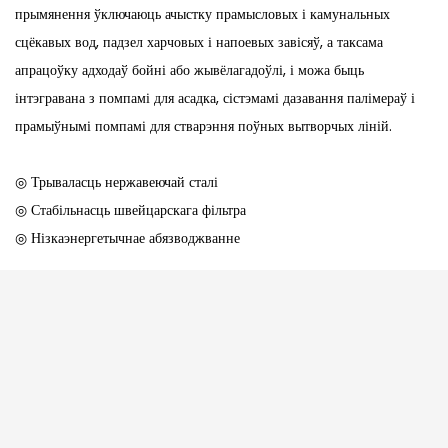
прымянення ўключаюць ачыстку прамысловых і камунальных
сцёкавых вод, падзел харчовых і напоевых завісяў, а таксама
апрацоўку адходаў бойні або жывёлагадоўлі, і можа быць
інтэгравана з помпамі для асадка, сістэмамі дазавання палімераў і
прамыўнымі помпамі для стварэння поўных вытворчых ліній.
◎ Трываласць нержавеючай сталі
◎ Стабільнасць швейцарскага фільтра
◎ Нізкаэнергетычнае абязводжванне