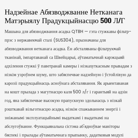
Надзейнае Абязводжванне Нетканага
Матэрыялу Прадукцыйнасцю 500 Л/г
Машына для абязводжвання асадка QTBH — гэта стужкавы фільтр-
прэс з нержавеючай сталі (SUS304), прызначаны для
абязводжвання нетканага асадка. Ён абсталяваны фільтруючай
тканінай, імпартаванай са Швейцарыі, аўтаматычнай карэкцыяй
адхілення стужкі ў паветранай камеры і нізкахуткасным прывадам з
нізкім узроўнем шуму, што забяспечвае надзейную і ўстойлівую да
карозіі прадукцыйнасць асноўнага абсталявання. Як арыентаваная
на кошт прылада з магутнасцю каля 500 л/г і гарантыяй на адзін
год, яна забяспечвае высокую прапускную здольнасць з нізкай
рэшткавай вільготнасцю асадка, нізкім спажываннем энергіі і
зніжанымі эксплуатацыйнымі выдаткамі і выдаткамі на
абслугоўванне. Функцыянальна сістэма аб'ядноўвае маніторы
бяспекі і прылады аўтаматычнага прыпынку, дадатковыя модулі