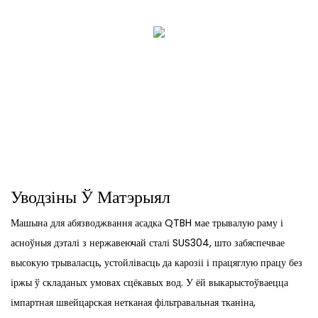
Уводзіны Ў Матэрыял
Машына для абязводжвання асадка QTBH мае трывалую раму і
асноўныя дэталі з нержавеючай сталі SUS304, што забяспечвае
высокую трываласць, устойлівасць да карозіі і працяглую працу без
іржы ў складаных умовах сцёкавых вод. У ёй выкарыстоўваецца
імпартная швейцарская нетканая фільтравальная тканіна,