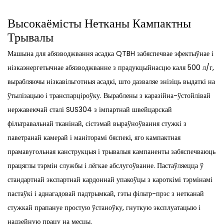
Высокаёмісты Нетканы Кампактны
Трывалы
Машына для абязводжвання асадка QTBH забяспечвае эфектыўнае і
нізкаэнергетычнае абязводжванне з прадукцыйнасцю каля 500 л/г,
вырабляючы нізкавільготныя асадкі, што дазваляе знізіць выдаткі на
ўтылізацыю і транспарціроўку. Выраблены з каразійна-ўстойлівай
нержавеючай сталі SUS304 з імпартнай швейцарскай
фільтравальнай тканінай, сістэмай выраўноўвання стужкі з
паветранай камерай і маніторамі бяспекі, яго кампактная
прамавугольная канструкцыя і трывалыя кампаненты забяспечваюць
працяглы тэрмін службы і лёгкае абслугоўванне. Пастаўляецца ў
стандартнай экспартнай кардоннай упакоўцы з кароткімі тэрмінамі
пастаўкі і аднагадовай падтрымкай, гэты фільтр-прэс з нетканай
стужкай прапануе простую ўстаноўку, гнуткую эксплуатацыю і
надзейную працу на месцы.