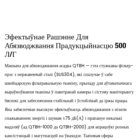
Эфектыўнае Рашэнне Для
Абязводжвання Прадукцыйнасцю 500
Л/г
Машына для абязводжвання асадка QTBH — гэта стужкавы фільтр-
прэс з нержавеючай сталі (SUS304), які спалучае ў сабе
швейцарскую фільтравальную тканіну, прыладу для аўтаматычнага
выраўноўвання тканіны ў паветранай камеры і сістэму маніторынгу
бяспекі для забеспячэння стабільнай і ўстойлівай да іржы працы.
Яна забяспечвае высокую эфектыўнасць абязводжвання з нізкім
спажываннем энергіі і шумам ≤75 дБ(А) і прапануе некалькі
мадэляў (ад QTBH-1000 да QTBH-2000) для апрацоўкі розных
кансістэнцый і магутнасцей на ўваходзе. Тыповыя сферы