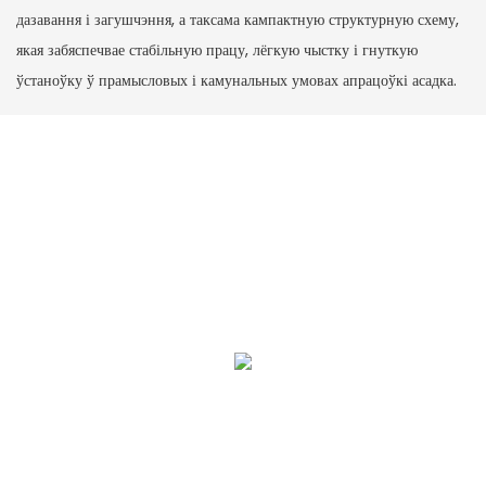
дазавання і загушчэння, а таксама кампактную структурную схему,
якая забяспечвае стабільную працу, лёгкую чыстку і гнуткую
ўстаноўку ў прамысловых і камунальных умовах апрацоўкі асадка.