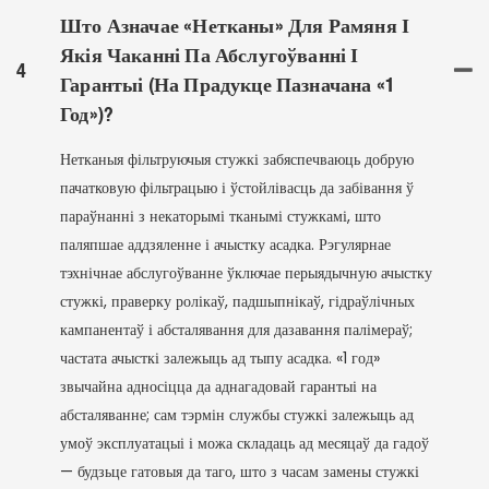
Што Азначае «нетканы» Для Рамяня І
Якія Чаканні Па Абслугоўванні І
4
Гарантыі (на Прадукце Пазначана «1
Год»)?
Нетканыя фільтруючыя стужкі забяспечваюць добрую
пачатковую фільтрацыю і ўстойлівасць да забівання ў
параўнанні з некаторымі тканымі стужкамі, што
паляпшае аддзяленне і ачыстку асадка. Рэгулярнае
тэхнічнае абслугоўванне ўключае перыядычную ачыстку
стужкі, праверку ролікаў, падшыпнікаў, гідраўлічных
кампанентаў і абсталявання для дазавання палімераў;
частата ачысткі залежыць ад тыпу асадка. «1 год»
звычайна адносіцца да аднагадовай гарантыі на
абсталяванне; сам тэрмін службы стужкі залежыць ад
умоў эксплуатацыі і можа складаць ад месяцаў да гадоў
— будзьце гатовыя да таго, што з часам замены стужкі