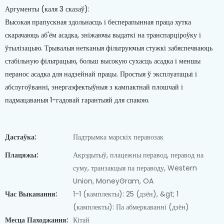
Аргументы (каля 3 сказаў):
Высокая прапускная здольнасць і бесперапынная праца хутка
скарачаюць аб'ём асадка, зніжаючы выдаткі на транспарціроўку і
ўтылізацыю. Трывалыя нетканыя фільтруючыя стужкі забяспечваюць
стабільную фільтрацыю, больш высокую сухасць асадка і меншы
перанос асадка для надзейнай працы. Простыя ў эксплуатацыі і
абслугоўванні, энергаэфектыўныя з кампактнай плошчай і
падмацаваныя 1-гадовай гарантыяй для спакою.
Дастаўка:
Падтрымка марскіх перавозак
Плацяжы:
Акрэдытыў, плацежны перавод, перавод на
суму, транзакцыя па пераводу, Western
Union, MoneyGram, OA
Час Выканання:
1-1 (камплекты): 25 (дзён), &gt; 1
(камплекты): Па абмеркаванні (дзён)
Месца Паходжання:
Кітай