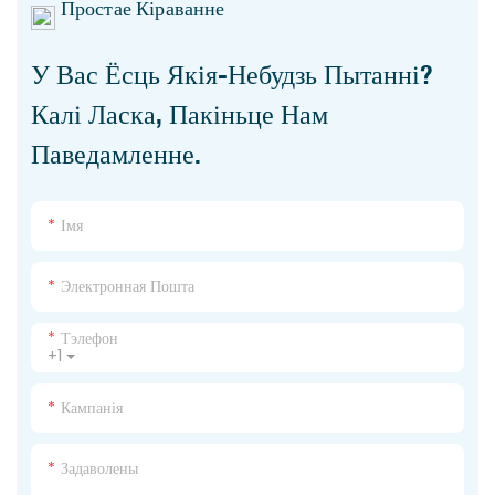
Простае Кіраванне
У Вас Ёсць Якія-Небудзь Пытанні?
Калі Ласка, Пакіньце Нам
Паведамленне.
Імя
Электронная Пошта
Тэлефон
+1
Кампанія
Задаволены