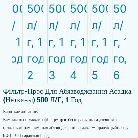
Фільтр-Прэс Для Абязводжвання Асадка
(нетканы) 500 Л/г, 1 Год
Кароткае апісанне:
Кампактны стужкавы фільтр-прэс бесперапыннага дзеяння з
нетканымі рамянямі для абязводжвання асадка — прадукцыйнасць
500 л/г і гарантыя 1 год.