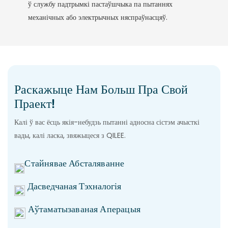
ў службу падтрымкі пастаўшчыка па пытаннях
механічных або электрычных няспраўнасцяў.
Раскажыце Нам Больш Пра Свой
Праект!
Калі ў вас ёсць якія-небудзь пытанні адносна сістэм ачысткі
вады, калі ласка, звяжыцеся з QILEE.
Стайнявае Абсталяванне
Дасведчаная Тэхналогія
Аўтаматызаваная Аперацыя