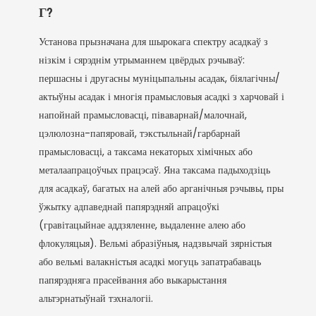
Г?
Установа прызначана для шырокага спектру асадкаў з
нізкім і сярэднім утрыманнем цвёрдых рэчываў:
першасны і другасны муніцыпальны асадак, біялагічны/
актыўны асадак і многія прамысловыя асадкі з харчовай і
напойнай прамысловасці, піваварнай/малочнай,
цэлюлозна-папяровай, тэкстыльнай/гарбарнай
прамысловасці, а таксама некаторых хімічных або
металаапрацоўчых працэсаў. Яна таксама падыходзіць
для асадкаў, багатых на алей або арганічныя рэчывы, пры
ўжытку адпаведнай папярэдняй апрацоўкі
(гравітацыйнае аддзяленне, выдаленне алею або
флокуляцыя). Вельмі абразіўныя, надзвычай зярністыя
або вельмі валакністыя асадкі могуць запатрабаваць
папярэдняга прасейвання або выкарыстання
альтэрнатыўнай тэхналогіі.