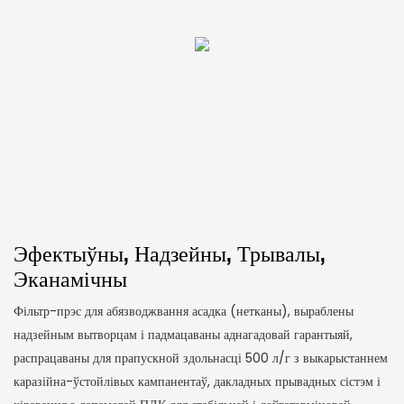
Эфектыўны, Надзейны, Трывалы,
Эканамічны
Фільтр-прэс для абязводжвання асадка (нетканы), выраблены
надзейным вытворцам і падмацаваны аднагадовай гарантыяй,
распрацаваны для прапускной здольнасці 500 л/г з выкарыстаннем
каразійна-ўстойлівых кампанентаў, дакладных прывадных сістэм і