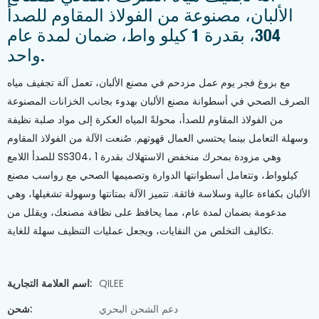
الألبان، مصنوعة من الفولاذ المقاوم للصدأ
304، بقدرة 1 كيلو واط، ضمان لمدة عام
واحد.
مع بزوغ فجر يوم عمل مزدحم في مصنع الألبان، تعمل آلة تجفيف مياه
الصرف الصحي في أسطوانة مصنع الألبان بهدوء بجانب الخزانات المصنوعة
من الفولاذ المقاوم للصدأ، محولةً المياه العكرة إلى مواد صلبة نظيفة
وسهلة التعامل بينما يحتسي العمال قهوتهم. صُنعت الآلة من الفولاذ المقاوم
للصدأ اللامع SS304، وهي مزودة بمحرك منخفض الاستهلاك بقدرة 1
كيلوواط، وتتعامل أسطوانتها الدوارة وتصميمها الصحي مع رواسب مصنع
الألبان بكفاءة عالية وسلاسة فائقة. تتميز الآلة بمتانتها وسهولة تشغيلها، وهي
مدعومة بضمان لمدة عام، مما يحافظ على نظافة مصنعك، ويقلل من
تكاليف التخلص من النفايات، ويجعل عمليات التنظيف سهلة للغاية.
QILEE
اسم العلامة التجارية:
دعم الشحن البحري
شحن: