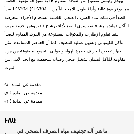
تتميز آلة تجفيف الحمأة QTB بهيكل رئيسي مصنوع من الفولاذ المقاوم
للصدأ SS304 (SUS304)، مما يوفر قوة عالية وأداءً طويل الأمد خالياً من
الصدأ في بيئات مياه الصرف الصحي القاسية. تستخدم الأجزاء المعرضة
للتآكل قماش ترشيح سويسري الصنع لأداء ترشيح فائق وعمر خدمة ممتد،
بينما تقاوم الإطارات والمكونات المصنوعة من الفولاذ المقاوم للصدأ
التآكل الكيميائي وتسهل عملية التنظيف. كما أن العناصر المساعدة، مثل
جهاز تصحيح انحراف حجرة الهواء وصواني التجميع، مصنوعة من مواد
مقاومة للتآكل لضمان تشغيل صحي وصيانة منخفضة مع الحد الأدنى من
التلوث.
◎ مقدمة عن المادة 1
◎ مقدمة عن المادة 2
◎ مقدمة عن المادة 3
FAQ
ما هي آلة تجفيف مياه الصرف الصحي في