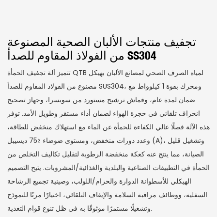
تجفيف منتجات الألبان الصحية المصنوعة
من الفولاذ المقاوم للصدأ SS304
تتميز آلة تجفيف الحمأة QTB لمياه الصرف الصحي لمصانع الألبان بهيكل
مصنوع من الفولاذ المقاوم للصدأ SUS304، ومحرك بقوة 1 كيلوواط مع
ضمان لمدة عام، وقماش ترشيح مستورد من سويسرا، وجهاز تصحيح
انحراف تلقائي في حجرة الهواء لضمان أداء مستقر وطويل الأمد. توفر
هذه الآلة فصلًا عالي الكفاءة للحمأة عن الماء مع استهلاك منخفض للطاقة،
وعدد دورات منخفض، ومستوى ضوضاء ≤75 ديسيبل (A)، وتشغيل قليل
الصيانة، مما ينتج عنه كعكة منخفضة الرطوبة لتقليل تكاليف التخلص من
الحمأة في التطبيقات الصناعية والبلدية والغذائية/المشروبات. يتيح التصميم
الهيكلي للأسطوانة الدوارة والحزام/اللولب، وصينية تجميع الرشاحة
السفلية، ووظائف مراقبة السلامة والإيقاف التلقائي، اختيارًا مرنًا للنموذج
وتشغيلًا مستمرًا موثوقًا به في ظل تنوع قوام التغذية.