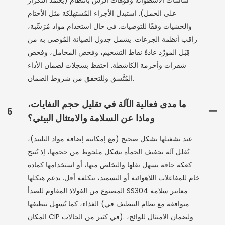
شاشات الأسطوانة وفوهات الرش بانتظام (يعتمد التكرار
على الحمل). استبدل الأجزاء المُستهلكة مثل الأختام
والحشيات وفقًا للتوصيات. في حال استخدام مواد مُرَسِّبة،
راقب أنظمة الجرعات. يشمل جدول الصيانة المُوصى به من
قِبَل المورِّد عادةً نقاط التشحيم، وفحص المحامل، وفحص
شفرات وأحزمة الكاشطة. احتفظ بسجلات لضمان الأداء
المُتَّسق وللتحقق من شروط الضمان.
ما مدى فعالية الآلة في تقليل حجم النفايات،
6
وماذا عن السلامة والامتثال البيئي؟
عند تشغيلها بشكل صحيح (مع إمكانية إضافة مواد التلبيد)،
تُقلل آلة تجفيف الحمأة بشكل ملحوظ من حجمها، إذ تُنتج
كعكة جافة يسهل نقلها والتخلص منها، أو استخدامها كمادة
خام للمفاعلات اللاهوائية أو التسميد، بتكلفة أقل. يدعم هيكلها
المصنوع من الفولاذ المقاوم للصدأ SS304 معايير سلامة
الغذاء، كما يُسهل تنظيفها (متوافقة مع نظام التنظيف في
المكان CIP في كثير من الحالات). ولضمان الامتثال للوائح،