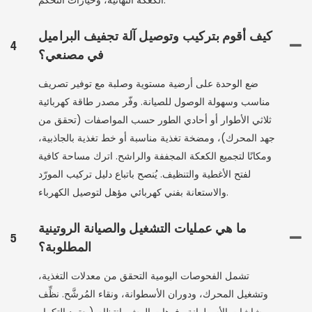
الكعكة النهائية، وخيارات التحكم.
كيف أقوم بتركيب وتوصيل آلة تجفيف البراميل
4
في مصنعي؟
ضع الوحدة على أرضية مستوية وصلبة مع توفير تصريف
مناسب وسهولة الوصول للصيانة. وفّر مصدر طاقة كهربائية
ثلاثي الأطوار أو أحادي الطور حسب المواصفات (تحقق من
جهد المحرك)، ومضخة تغذية مناسبة أو خط تغذية بالجاذبية،
ومكانًا لتجميع الكعكة المجففة والراشح. اترك مساحة كافية
لفتح الأغطية والتنظيف. يُنصح باتباع دليل تركيب المورّد
والاستعانة بفني كهربائي مؤهل لتوصيل الكهرباء.
ما هي عمليات التشغيل والصيانة الروتينية
5
المطلوبة؟
تشمل الفحوصات اليومية التحقق من معدلات التغذية،
وتشغيل المحرك، ودوران الأسطوانة، ونقاء المُرشَّح. نظِّف