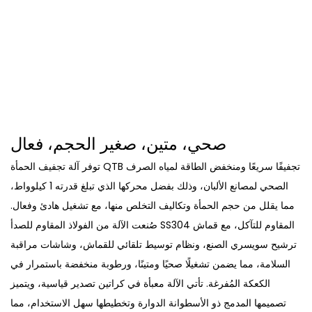
صحي، متين، صغير الحجم، فعال
توفر آلة تجفيف الحمأة QTB تجفيفًا سريعًا ومنخفض الطاقة لمياه الصرف
الصحي لمصانع الألبان، وذلك بفضل محركها الذي تبلغ قدرته 1 كيلوواط،
مما يقلل من حجم الحمأة وتكاليف التخلص منها، مع تشغيل هادئ وفعال.
صُنعت الآلة من الفولاذ المقاوم للصدأ SS304 المقاوم للتآكل، مع قماش
ترشيح سويسري الصنع، ونظام توسيط تلقائي للقماش، وشاشات مراقبة
السلامة، مما يضمن تشغيلًا صحيًا ومتينًا، ورطوبة منخفضة باستمرار في
الكعكة المُفرغة. تأتي الآلة معبأة في كراتين تصدير قياسية، ويتميز
تصميمها المدمج ذو الأسطوانة الدوارة وتخطيطها سهل الاستخدام، مما