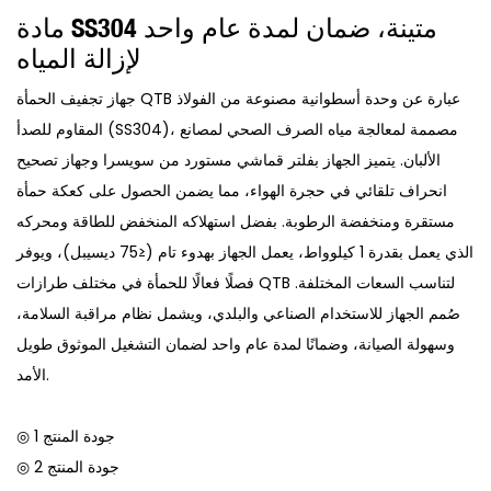
مادة SS304 متينة، ضمان لمدة عام واحد
لإزالة المياه
جهاز تجفيف الحمأة QTB عبارة عن وحدة أسطوانية مصنوعة من الفولاذ
المقاوم للصدأ (SS304)، مصممة لمعالجة مياه الصرف الصحي لمصانع
الألبان. يتميز الجهاز بفلتر قماشي مستورد من سويسرا وجهاز تصحيح
انحراف تلقائي في حجرة الهواء، مما يضمن الحصول على كعكة حمأة
مستقرة ومنخفضة الرطوبة. بفضل استهلاكه المنخفض للطاقة ومحركه
الذي يعمل بقدرة 1 كيلوواط، يعمل الجهاز بهدوء تام (≤75 ديسيبل)، ويوفر
فصلًا فعالًا للحمأة في مختلف طرازات QTB لتناسب السعات المختلفة.
صُمم الجهاز للاستخدام الصناعي والبلدي، ويشمل نظام مراقبة السلامة،
وسهولة الصيانة، وضمانًا لمدة عام واحد لضمان التشغيل الموثوق طويل
الأمد.
◎ جودة المنتج 1
◎ جودة المنتج 2