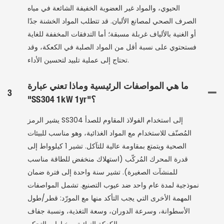
الحيوي، والمواد غير العضوية الخفيفة الشائعة في مياه
الصرف الصحي لمصانع الألبان. قد تتطلب المواد الخشنة جدًا
أو الغنية بالألياف غربلة مسبقة؛ أما التدفقات المخففة للغاية
فستحتوي على نسبة أقل من المواد الصلبة في الكعكة، وقد
تحتاج إلى عملية تلبيد لتحسين الأداء.
ما هي المواصفات الرئيسية وماذا تعني عبارة
3
"SS304 1kW 1yr"؟
يشير الرمز SS304 إلى استخدام الفولاذ المقاوم للصدأ
المُصنّف للاستخدام مع المواد الغذائية، وهو مناسب للبيئات
الصحية ويتمتع بمقاومة عالية للتآكل. تشير 1 كيلوواط إلى
قدرة المحرك المُركّب (استهلاك منخفض للطاقة مناسب
للمنشآت الصغيرة). تشير سنة واحدة إلى فترة ضمان
نموذجية لمدة عام واحد ضد عيوب التصنيع. تشمل المواصفات
المهمة الأخرى التي يجب التأكد منها مع المورّد: قطر/طول
الأسطوانة، وسرعة الدوران، وسعة التغذية، ونسبة جفاف