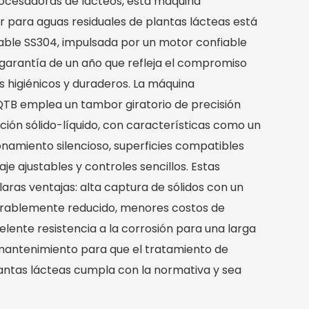
ocesadoras de lácteos, esta máquina
 para aguas residuales de plantas lácteas está
able SS304, impulsada por un motor confiable
garantía de un año que refleja el compromiso
s higiénicos y duraderos. La máquina
QTB emplea un tambor giratorio de precisión
ción sólido-líquido, con características como un
amiento silencioso, superficies compatibles
je ajustables y controles sencillos. Estas
laras ventajas: alta captura de sólidos con un
erablemente reducido, menores costos de
elente resistencia a la corrosión para una larga
 y mantenimiento para que el tratamiento de
lantas lácteas cumpla con la normativa y sea