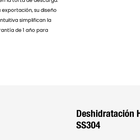
en la torta de descarga.
exportación, su diseño
tuitiva simplifican la
rantía de 1 año para
Deshidratación 
SS304