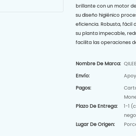
brillante con un motor d
su diseño higiénico proce
eficiencia. Robusta, fáci
su planta impecable, redu
facilita las operaciones d
Nombre De Marca:
QILE
Envío:
Apoy
Pagos:
Carta
Mone
Plazo De Entrega:
1-1 (
nego
Lugar De Origen:
Porc