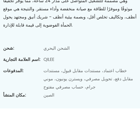
وهي مصممة للتشغيل المتواصل على مدار 24 ساعة، مما يوفر تجفيفًا
موثوقًا وموفرًا للطاقة مع صيانة منخفضة وأداء مستقر. والنتيجة هي موقع
أنظف، وتكاليف تخلص أقل، وبصمة بيئية أنظف - شريك أنيق ومجتهد يحول
الحمأة الفوضوية إلى قيمة قابلة للإدارة.
الشحن البحري
شحن:
QILEE
اسم العلامة التجارية:
خطاب اعتماد، مستندات مقابل قبول، مستندات
المدفوعات:
مقابل دفع، تحويل مصرفي، ويسترن يونيون، موني
جرام، حساب مصرفي مفتوح
الصين
مكان المنشأ: