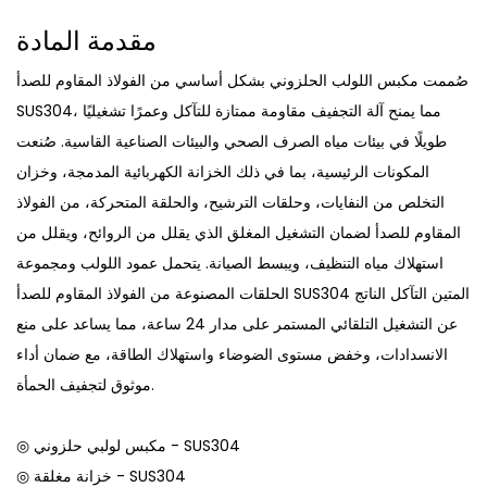
مقدمة المادة
صُممت مكبس اللولب الحلزوني بشكل أساسي من الفولاذ المقاوم للصدأ
SUS304، مما يمنح آلة التجفيف مقاومة ممتازة للتآكل وعمرًا تشغيليًا
طويلًا في بيئات مياه الصرف الصحي والبيئات الصناعية القاسية. صُنعت
المكونات الرئيسية، بما في ذلك الخزانة الكهربائية المدمجة، وخزان
التخلص من النفايات، وحلقات الترشيح، والحلقة المتحركة، من الفولاذ
المقاوم للصدأ لضمان التشغيل المغلق الذي يقلل من الروائح، ويقلل من
استهلاك مياه التنظيف، ويبسط الصيانة. يتحمل عمود اللولب ومجموعة
الحلقات المصنوعة من الفولاذ المقاوم للصدأ SUS304 المتين التآكل الناتج
عن التشغيل التلقائي المستمر على مدار 24 ساعة، مما يساعد على منع
الانسدادات، وخفض مستوى الضوضاء واستهلاك الطاقة، مع ضمان أداء
موثوق لتجفيف الحمأة.
◎ مكبس لولبي حلزوني - SUS304
◎ خزانة مغلقة - SUS304