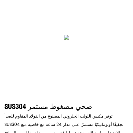
SUS304 صحي مضغوط مستمر
توفر مكبس اللولب الحلزوني المصنوع من الفولاذ المقاوم للصدأ
SUS304 تجفيفًا أوتوماتيكيًا مستمرًا على مدار 24 ساعة مع خاصية منع
الانحشار، واستهلاك منخفض للطاقة، وتصميم مغلق يقلل من الروائح