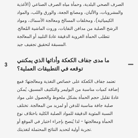
الصرف الصحي البلدية، وحمأة مياه الصرف الصناعي (الأغذية
والمشروبات، والألبان، ومصانع الجعة، والورق واللب، والمواد
الكيميائية)، ومخلفات المسالخ ومعالجة الأسماك، ومواد
الرشح الصلبة من مدافن النفايات، وروث الماشية المُعالج.
تتطلب الحمأة الغروية الدقيقة عادةً التلبيد أو المعالجة
المسبقة لتحقيق تجفيف جيد.
ما مدى جفاف الكعكة وأدائها الذي يمكنني
3
توقعه في التطبيقات العملية؟
تعتمد جفاف الكعكة على خصائص التغذية ومعالجتها؛ فمع
إضافة كميات مناسبة من البوليمر والتكثيف المسبق، يُمكن
عادةً تقليل حجم الحمأة بشكل ملحوظ والحصول على مواد
صلبة جافة مناسبة للدفن أو لمزيد من المعالجة. تختلف
النسبة المئوية الدقيقة للمواد الصلبة الكلية باختلاف نوع
الحمأة ومعالجتها - لذا يُنصح بإجراء اختبار في الموقع أو
تجربة أولية لتحديد النتائج المحتملة لتغذيتك.