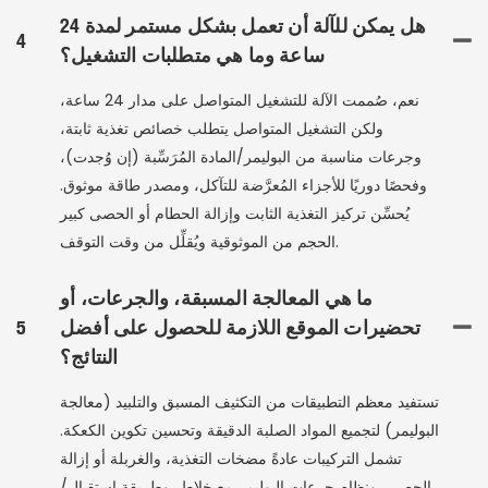
هل يمكن للآلة أن تعمل بشكل مستمر لمدة 24
4
ساعة وما هي متطلبات التشغيل؟
نعم، صُممت الآلة للتشغيل المتواصل على مدار 24 ساعة،
ولكن التشغيل المتواصل يتطلب خصائص تغذية ثابتة،
وجرعات مناسبة من البوليمر/المادة المُرَسِّبة (إن وُجدت)،
وفحصًا دوريًا للأجزاء المُعرَّضة للتآكل، ومصدر طاقة موثوق.
يُحسِّن تركيز التغذية الثابت وإزالة الحطام أو الحصى كبير
الحجم من الموثوقية ويُقلِّل من وقت التوقف.
ما هي المعالجة المسبقة، والجرعات، أو
تحضيرات الموقع اللازمة للحصول على أفضل
5
النتائج؟
تستفيد معظم التطبيقات من التكثيف المسبق والتلبيد (معالجة
البوليمر) لتجميع المواد الصلبة الدقيقة وتحسين تكوين الكعكة.
تشمل التركيبات عادةً مضخات التغذية، والغربلة أو إزالة
الحصى، ونظام جرعات البوليمر مع خلاط، وطريقة استقبال/