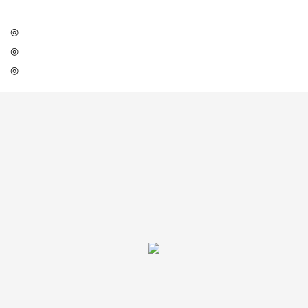
◎
◎
◎