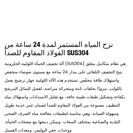
نزح المياه المستمر لمدة 24 ساعة من
الفولاذ المقاوم للصدأ SUS304
آلة تجفيف الحمأة اللولبية الحلزونية (SUS304) هي نظام متكامل مغلق
يتيح التجفيف التلقائي على مدار 24 ساعة مع مستوى ضوضاء منخفض
واستهلاك طاقة مخفّض. تستخدم هذه الآلة اللولبية جهاز ترشيح يعمل
باللولب، مزودًا بحلقات ثابتة ومتحركة متراصة، لفصل السائل المرشح
بكفاءة وتشكيل طبقات طينية جافة، مع تقليل الانسدادات واستهلاك مياه
التنظيف. مصنوعة من الفولاذ المقاوم للصدأ لضمان عمر خدمة طويل
وسهولة الصيانة، وهي مناسبة لتطبيقات معالجة مياه الصرف الصحي
البلدية والصناعية بمختلف السعات، ويمكن دمجها مع مضخات الحمأة،
ووحدات حقن البوليمر، ومعدات الغسيل.