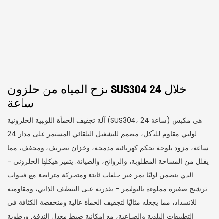
نزح المياه من حلزون SUS304 خلال 24
ساعة
آلة تجفيف الحمأة اللولبية الحلزونية (SUS304، 24 ساعة) هي مكبس
لولبي مقاوم للتآكل، مصمم للتشغيل التلقائي المستمر على مدار 24
ساعة، مزود بلوحة تحكم كهربائية مدمجة، وخزان تصريف، ومجفف، مما
يقلل من المساحة المطلوبة، والروائح، والصيانة. يتميز هيكلها الحلزوني -
الذي يتضمن لولبًا يمر عبر حلقات ثابتة ومتحركة متراصة مع فجوات
ترشيح صغيرة مملوءة بالبوليمر - بقدرته على التنظيف الذاتي، ومقاومته
للانسداد، مما يجعله مثاليًا لتجفيف الحمأة عالية ومنخفضة الكثافة في
التطبيقات البلدية والصناعية، مع إمكانية ضبط معدل التدفق ورطوبة