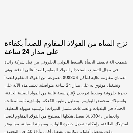
نزح المياه من الفولاذ المقاوم للصدأ بكفاءة
على مدار 24 ساعة
صُممت آلة تجفيف الحمأة بالضغط اللولبي الحلزوني من قِبل شركة رائدة
في مجال التصنيع، باستخدام الفولاذ المقاوم للصدأ عالي الدقة، وهي
مصنوعة من الفولاذ المقاوم للصدأ SUS304 لضمان مقاومة عالية للتآكل
وتشغيل موثوق به على مدار 24 ساعة متواصلة. تعتمد هذه الآلة على
حجرة حلزونية وضغط تدريجي لإنتاج نسبة عالية من المواد الصلبة الجافة،
واستهلاك منخفض للبوليمر، وتقليل رطوبة الكعكة، وإنتاجية ثابتة لمعالجة
الحمأة في البلديات والصناعات. تشمل الميزات الرئيسية سهولة التنظيف
بفضل هيكلها المصنوع من الفولاذ المقاوم للصدأ SUS304، وانخفاض
استهلاك الطاقة، وإمكانية تعديل خطوة اللولب، وسهولة الصيانة، مما يوفر
وقت تشغيل أطول، وتكاليف تشغيل أقل، وأداءً ثابتًا في التجفيف.