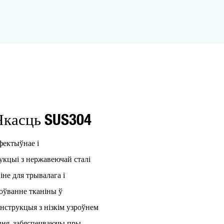
Якасць SUS304
фектыўнае і
укцыі з нержавеючай сталі
не для трывалага і
оўванне тканіны ў
анструкцыя з нізкім узроўнем
ння, забяспечваючы пры