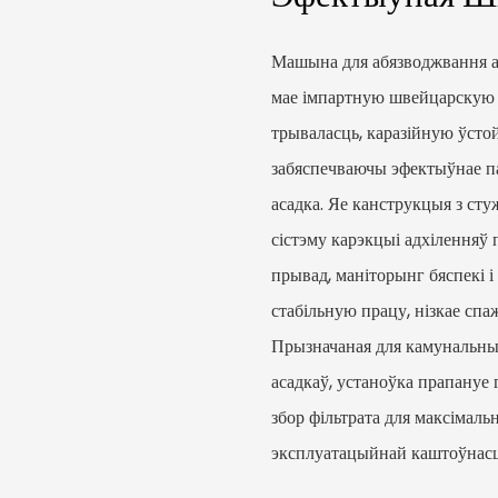
Машына для абязводжвання а
мае імпартную швейцарскую 
трываласць, каразійную ўстой
забяспечваючы эфектыўнае па
асадка. Яе канструкцыя з ст
сістэму карэкцыі адхіленняў
прывад, маніторынг бяспекі і
стабільную працу, нізкае спа
Прызначаная для камунальны
асадкаў, устаноўка прапануе 
збор фільтрата для максімаль
эксплуатацыйнай каштоўнасц