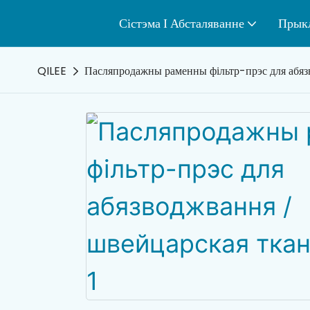
Сістэма І Абсталяванне
Прык
QILEE
Пасляпродажны раменны фільтр-прэс для абяз