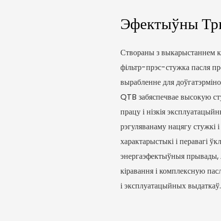
Эфектыўны Тр
Створаны з выкарыстаннем к
фільтр-прэс-стужка пасля п
вырабленне для доўгатэрміно
QTB забяспечвае высокую сту
працу і нізкія эксплуатацый
рэгуляванаму нацягу стужкі
характарыстыкі і перавагі 
энергаэфектыўныя прывады, 
кіравання і комплексную пас
і эксплуатацыйных выдаткаў