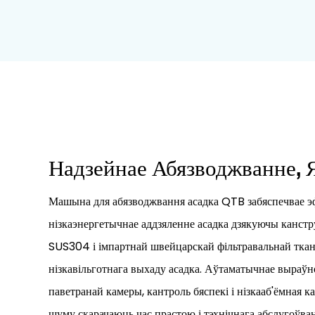
Надзейнае Абязводжванне, 
Машына для абязводжвання асадка QTB забяспечвае э
нізкаэнергетычнае аддзяленне асадка дзякуючы канстр
SUS304 і імпартнай швейцарскай фільтравальнай ткані
нізкавільготнага выхаду асадка. Аўтаматычнае выраўн
паветранай камеры, кантроль бяспекі і нізкааб'ёмная к
шуму скарачаюць час прастою і тэхнічнага абслугоўва