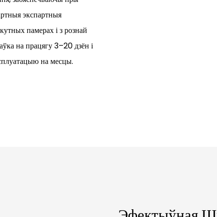
дартныя экспартныя
кутных памерах і з рознай
аўка на працягу 3–20 дзён і
ксплуатацыю на месцы.
Эфектыўная Шв