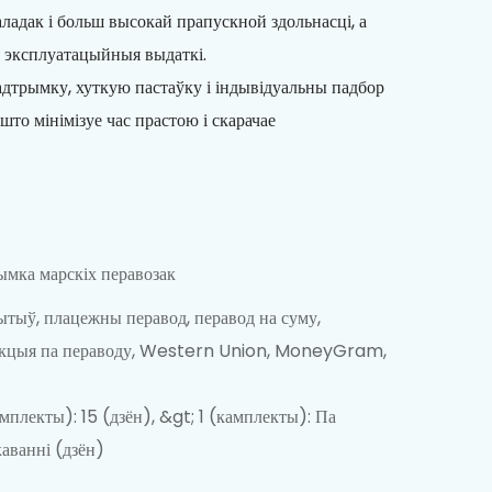
аладак і больш высокай прапускной здольнасці, а
я эксплуатацыйныя выдаткі.
трымку, хуткую пастаўку і індывідуальны падбор
што мінімізуе час прастою і скарачае
мка марскіх перавозак
тыў, плацежны перавод, перавод на суму,
акцыя па пераводу, Western Union, MoneyGram,
амплекты): 15 (дзён), &gt; 1 (камплекты): Па
аванні (дзён)