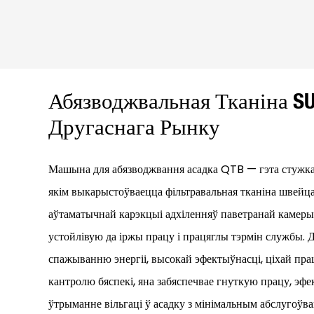
Абязводжвальная Тканіна S
Другаснага Рынку
Машына для абязводжвання асадка QTB — гэта стужка
якім выкарыстоўваецца фільтравальная тканіна швейц
аўтаматычнай карэкцыі адхіленняў паветранай камеры,
устойлівую да іржы працу і працяглы тэрмін службы. 
спажыванню энергіі, высокай эфектыўнасці, ціхай пр
кантролю бяспекі, яна забяспечвае гнуткую працу, эф
ўтрыманне вільгаці ў асадку з мінімальным абслугоўва