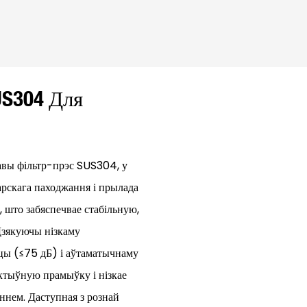
US304 Для
вы фільтр-прэс SUS304, у
арскага паходжання і прылада
 што забяспечвае стабільную,
Дзякуючы нізкаму
ацы (≤75 дБ) і аўтаматычнаму
ектыўную прамыўку і нізкае
ннем. Даступная з рознай