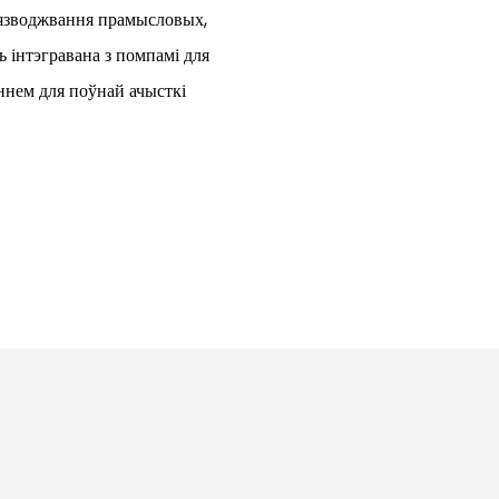
бязводжвання прамысловых,
 інтэгравана з помпамі для
ннем для поўнай ачысткі