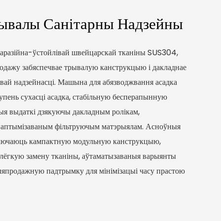
ывалы Санітарны Надзейны
аразійна-ўстойлівай швейцарскай тканіны SUS304,
родажу забяспечвае трывалую канструкцыю і дакладнае
вай надзейнасці. Машына для абязводжвання асадка
пень сухасці асадка, стабільную бесперапынную
ныя выдаткі дзякуючы дакладным ролікам,
 і аптымізаваным фільтруючым матэрыялам. Асноўныя
ўключаюць кампактную модульную канструкцыю,
лёгкую замену тканіны, аўтаматызаваныя варыянты
ляпродажную падтрымку для мінімізацыі часу прастою
.