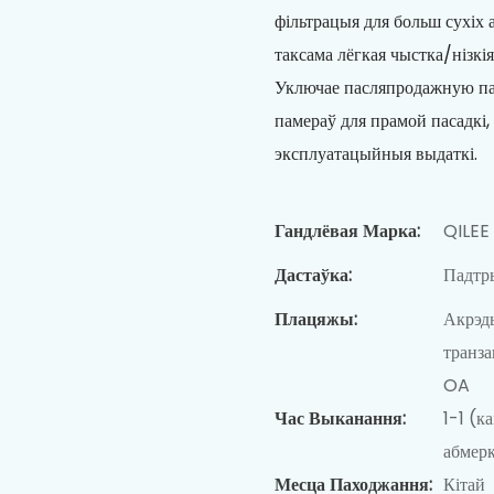
фільтрацыя для больш сухіх 
таксама лёгкая чыстка/нізкі
Уключае пасляпродажную пад
памераў для прамой пасадкі, 
эксплуатацыйныя выдаткі.
Гандлёвая Марка:
QILEE
Дастаўка:
Падтры
Плацяжы:
Акрэды
транз
OA
Час Выканання:
1-1 (к
абмерк
Месца Паходжання:
Кітай