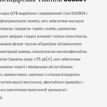
садка QTB выраблена з нержавеючай сталі SUS304 і
фільтравальную тканіну, што забяспечвае высокую
лівасць і працяглы тэрмін службы, адначасова
дзел цвёрдых і вадкіх рэчываў і нізкую вільготнасць
ужкавым фільтр-прэсам аб'ядноўвае аўтаматычную
 паветранай камеры, нізкахуткасны высокаэфектыўны
 нізкі ўзровень шуму ≤75 дБ(А), што забяспечвае
жыванне энергіі і мінімальнае абслугоўванне.
х, прамысловых, харчовых і сельскагаспадарчых
гнуткія мадэлі магутнасці, эфектыўную прамыўку і
нага павелічэння прапускной здольнасці і
і.