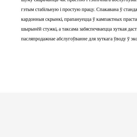
гэтым стабільную і простую працу. Спакавана ў стан
кардонныя скрынкі, прапануецца ў кампактных праста
шырынёй стужкі, а таксама забяспечваецца хуткая даст
пасляпродажнае абслугоўванне для хуткага ўводу ў э