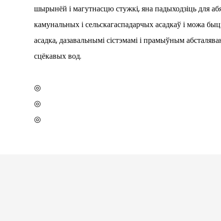
шырынёй і магутнасцю стужкі, яна падыходзіць для а
камунальных і сельскагаспадарчых асадкаў і можа быць
асадка, дазавальнымі сістэмамі і прамыўным абсталява
сцёкавых вод.
◎
◎
◎