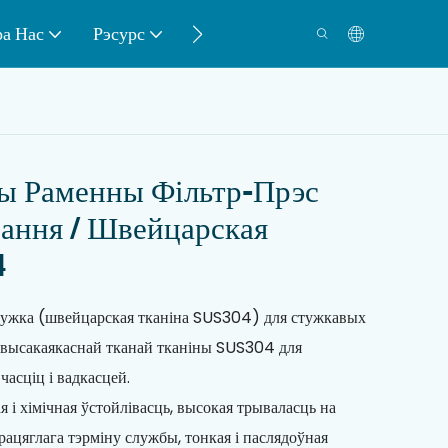
а Нас
Рэсурс
Кантакт
ы Раменны Фільтр-Прэс
ання / Швейцарская
4
тужка (швейцарская тканіна SUS304) для стужкавых
з высакаякаснай тканай тканіны SUS304 для
часціц і вадкасцей.
я і хімічная ўстойлівасць, высокая трываласць на
рацяглага тэрміну службы, тонкая і паслядоўная