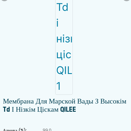
Мембрана Для Марской Вады З Высокім
Td І Нізкім Ціскам QILEE
Адмова (%):
99.0