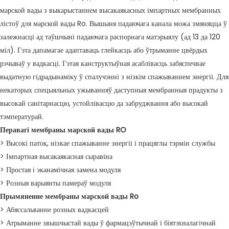
марской вады з выкарыстаннем высакаякасных імпартных мембранных
лістоў для марской вады Ro. Вышыня падаючага канала можа змяняцца ў
залежнасці ад таўшчыні падаючага распорнага матэрыялу (ад 13 да 120
міл). Гэта дапамагае адаптаваць глейкасць або ўтрыманне цвёрдых
рэчываў у вадкасці. Гэтая канструктыўная асаблівасць забяспечвае
выдатную гідрадынаміку ў спалучэнні з нізкім спажываннем энергіі. Для
некаторых спецыяльных ужыванняў даступныя мембранныя прадукты з
высокай санітарнасцю, устойлівасцю да забруджвання або высокай
тэмпературай.
Перавагі мембраны марской вады RO
> Высокі паток, нізкае спажыванне энергіі і працяглы тэрмін службы
> Імпартная высакаякасная сыравіна
> Простая і эканамічная замена модуля
> Розныя варыянты памераў модуля
Прымяненне мембраны марской вады Ro
> Абяссальванне розных вадкасцей
> Атрыманне звышчыстай вады ў фармацэўтычнай і біятэхналагічнай