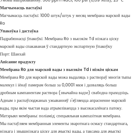
Умовы выпрабаванняў: 500 ppm NaCl, 100 psi (0,69 МПа), 25 ℃
Магчымасць пастаўкі
Магчымасць пастаўкі: 1000 штук/штук у месяц мембрана марской вады
Ro
Упакоўка і дастаўка
Падрабязнасці ўпакоўкі: Мембрана Ro з высокім Td нізкага ціску
марской вады спакаваная ў стандартную экспартную ўпакоўку
Порт: Шанхай
Апісанне прадукту
Мембрана Ro для марской вады з высокім Td і нізкім ціскам
Мембрана Ro для марской вады можа выдаляць з раствораў многія тыпы
малекул і іёнаў памерам больш за 0,0001 мкм і дазваляць больш
дробным кампанентам раствора (звычайна вадзе) свабодна праходзіць.
Адным з распаўсюджаных ужыванняў з'яўляецца апрасненне марской
вады, пры якім чыстая вада атрымліваецца з высокасалёнага патоку.
Матэрыял мембраны: поліамід; спецыяльная кампазітная мембрана.
Мы пастаўляем мембранныя элементы зваротнага осмасу стандартнага,
нізкага і звышнізкага ціску для ачысткі вады, а таксама для ачысткі