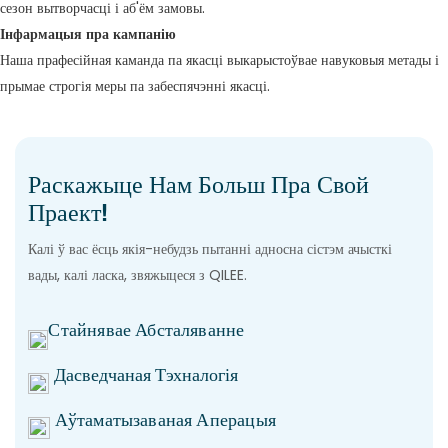
сезон вытворчасці і аб'ём замовы.
Інфармацыя пра кампанію
Наша прафесійная каманда па якасці выкарыстоўвае навуковыя метады і
прымае строгія меры па забеспячэнні якасці.
Раскажыце Нам Больш Пра Свой
Праект!
Калі ў вас ёсць якія-небудзь пытанні адносна сістэм ачысткі
вады, калі ласка, звяжыцеся з QILEE.
Стайнявае Абсталяванне
Дасведчаная Тэхналогія
Аўтаматызаваная Аперацыя