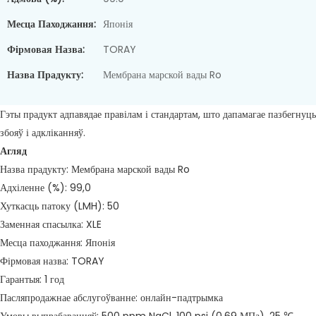
Месца Паходжання:
Японія
Фірмовая Назва:
TORAY
Назва Прадукту:
Мембрана марской вады Ro
Гэты прадукт адпавядае правілам і стандартам, што дапамагае пазбегнуць
збояў і адкліканняў.
Агляд
Назва прадукту: Мембрана марской вады Ro
Адхіленне (%): 99,0
Хуткасць патоку (LMH): 50
Заменная спасылка: XLE
Месца паходжання: Японія
Фірмовая назва: TORAY
Гарантыя: 1 год
Пасляпродажнае абслугоўванне: онлайн-падтрымка