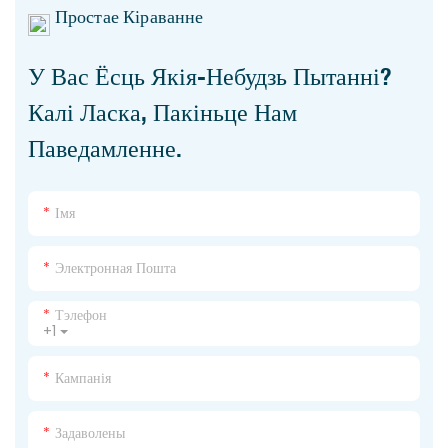
Простае Кіраванне
У Вас Ёсць Якія-Небудзь Пытанні?
Калі Ласка, Пакіньце Нам
Паведамленне.
Імя
Электронная Пошта
Тэлефон
+1
Кампанія
Задаволены