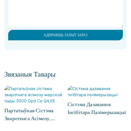
АДПРАВІЦЬ ЗАПЫТ ЗАРАЗ
Звязаныя Тавары
Сістэма Дазавання
Партатыўная Сістэма
Інгібітара Палімерызацыі
Зваротнага Асімозу
Марской Вады 3000 Gpd