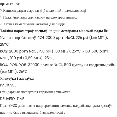
прамысловасці
> Канцэнтрацыя сыроваткі ў малочнай прамысловасці
> Пажыўная вада для катлоў на электрастанцыях
> Хатні і камерцыйны аўтамат для піцця
Табліца параметраў спецыфікацый мембраны марской вады Ro
Умовы выпрабаванняў: RO1: 2000 ppm NaCl, 225 psi (1,55 МПа),
25°C;
RO2: 2000 ppm NaCl, 150 psi (1,03 МПа), 25°C; RO3: 500 ppm
NaCl, 100 psi (0,69 МПа), 25°C;
RO4, RO5, RO6: 32000 праміле NaCl, 800 фунтаў на квадратны дюйм
(5,5 МПа), 25°C
Упакоўка і дастаўка
PACKAGE:
Стандартная экспартная кардонная ўпакоўка.
DELIVERY TIME:
Праз 3-20 дзён пасля пацверджання замовы, падрабязная дата дастаўкі
павінна быць вызначана ў адпаведнасці з