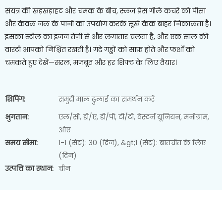
संयंत्र की खड़खड़ाहट और चमक के बीच, स्लज प्रेस गीले कचरे को पीसा
और केवल नल के पानी का उपयोग करके सूखे केक बाहर निकालता है।
इसका स्टील का इंजन तेज़ी से और लगातार चलता है, और एक साल की
वारंटी आपको निश्चिंत रखती है। गंदे गड्ढों को साफ़ होते और फर्शों को
चमकते हुए देखें—सरल, मज़बूत और हर शिफ्ट के लिए तैयार।
शिपिंग:
समुद्री माल ढुलाई का समर्थन करें
भुगतान:
एल/सी, डी/ए, डी/पी, टी/टी, वेस्टर्न यूनियन, मनीग्राम,
ओए
समय सीमा:
1-1 (सेट): 30 (दिन), &gt;1 (सेट): बातचीत के लिए
(दिन)
उत्पत्ति का स्थान:
चीन