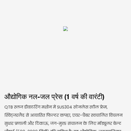
औद्योगिक नल-जल प्रेस (1 वर्ष की वारंटी)
QTB स्लज डीवाटरिंग मशीन में SUS304 स्टेनलेस स्टील फ्रेम,
स्विट्जरलैंड से आयातित फिल्टर कपड़ा, एयर-चैंबर स्वचालित विचलन
सुधार प्रणाली और टिकाऊ, जंग-मुक्त संचालन के लिए मॉड्यूलर बेल्ट