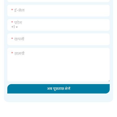
ई-मेल
फ़ोन
+1
कंपनी
सामग्री
अब पूछताछ भेजें