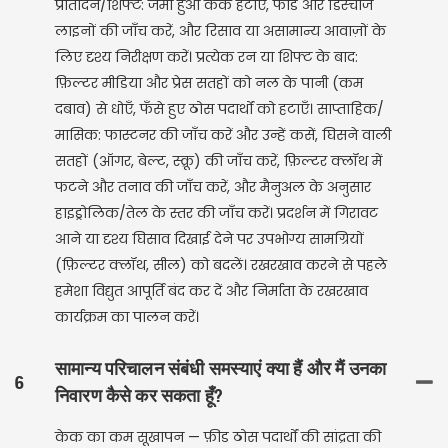
प्रतिदिन/शिफ्ट: जमा हुआ केक हटाएँ, फीड और डिस्चार्ज
लाइनों की जाँच करें, और रिसाव या असामान्य आवाज़ों के
लिए दृश्य निरीक्षण करें। प्रत्येक रन या शिफ्ट के बाद:
फ़िल्टर मीडिया और प्रेस सतहों को नल के पानी (कम
दबाव) से धोएँ, फँसे हुए ठोस पदार्थों को हटाएँ। साप्ताहिक/
मासिक: फास्टनर की जाँच करें और उन्हें कसें, घिसने वाली
सतहों (ऑगर, बेल्ट, स्क्रू) की जाँच करें, फ़िल्टर क्लॉथ में
फटने और तनाव की जाँच करें, और मैनुअल के अनुसार
हाइड्रोलिक/तेल के स्तर की जाँच करें। प्रदर्शन में गिरावट
आने या दृश्य घिसाव दिखाई देने पर उपभोग्य सामग्रियों
(फ़िल्टर क्लॉथ, सील) को बदलें। रखरखाव करने से पहले
हमेशा विद्युत आपूर्ति बंद कर दें और निर्माता के रखरखाव
कार्यक्रम का पालन करें।
सामान्य परिचालन संबंधी समस्याएं क्या हैं और मैं उनका
6
निवारण कैसे कर सकता हूँ?
केक का कम सूखापन — फ़ीड ठोस पदार्थों की सांद्रता की