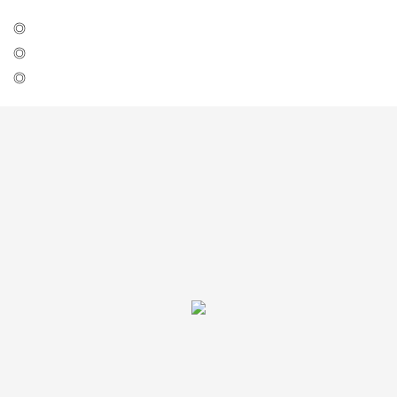
◎
◎
◎